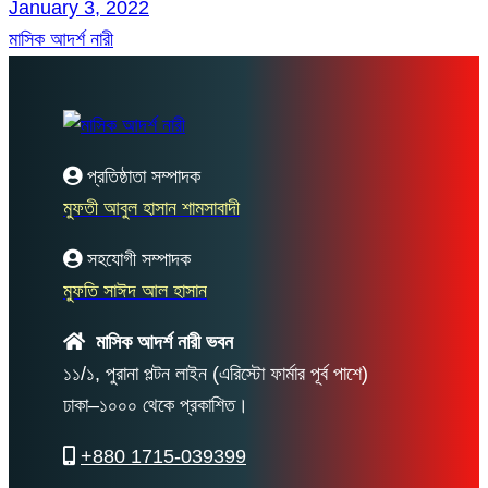
January 3, 2022
মাসিক আদর্শ নারী
প্রতিষ্ঠাতা সম্পাদক
মুফতী আবুল হাসান শামসাবাদী
সহযোগী সম্পাদক
মুফতি সাঈদ আল হাসান
মাসিক আদর্শ নারী ভবন
১১/১, পুরানা পল্টন লাইন (এরিস্টো ফার্মার পূর্ব পাশে)
ঢাকা–১০০০ থেকে প্রকাশিত।
+880 1715-039399