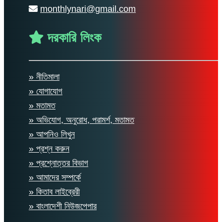
monthlynari@gmail.com
দরকারি লিংক
» নীতিমালা
» যোগাযোগ
» মতামত
» অভিযোগ, অনুরোধ, পরামর্শ, মতামত
» আপনিও লিখুন
» প্রশ্ন করুন
» প্রশ্নোত্তর বিভাগ
» আমাদের সম্পর্কে
» কিতাব লাইব্রেরী
» বাংলাদেশী নিউজপেপার