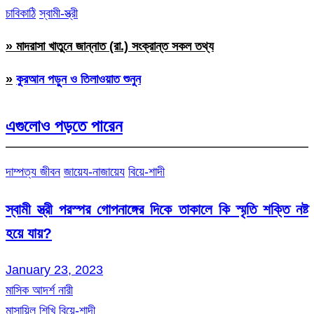
চাবিকাঠি
স্বামী-স্ত্রী
» মাদরাসা খাতুনে জান্নাত (রা.) সংক্রান্ত সকল তথ্য
»
কুরআন পড়ুন ও তিলাওয়াত শুনুন
এগুলোও পড়তে পারেন
দাম্পত্য জীবন
জায়েয-নাজায়েয
বিয়ে-শাদী
স্বামী স্ত্রী পরস্পর গোপনাঙ্গের দিকে তাকালে কি স্মৃতি শক্তি নষ্ট
হয়ে যায়?
January 23, 2023
মাসিক আদর্শ নারী
মাসায়িল শিখি
বিয়ে-শাদী