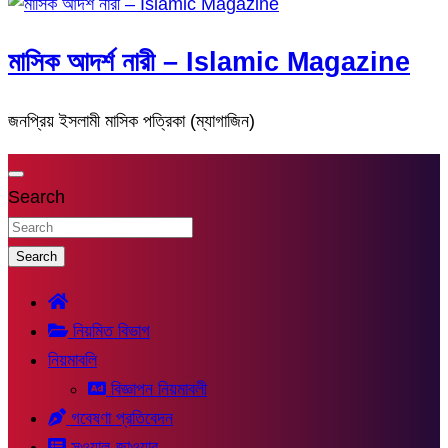
মাসিক আদর্শ নারী – Islamic Magazine
জনপ্রিয় ইসলামী মাসিক পত্রিকা (ম্যাগাজিন)
Search
Search
নিয়মিত বিভাগ
নিয়মাবলি
বিজ্ঞাপন নিয়মাবলী
গবেষণা প্রতিবেদন
সুওয়াল-জাওয়াব