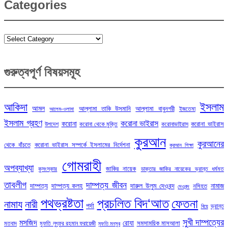
Categories
Categories
গুরুত্বপূর্ণ বিষয়সমূহ
ইসলাম
আকিদা
আমল
আল্লামা তাকি উসমানি
আল্লামা বাবুনগরী
ইজতেমা
আলেম-ওলামা
ইসলাম গ্রহণ
করোনা ভাইরাস
করোনা
করোনা ভাইরাস
উপদেশ
করোনা থেকে মুক্তি
করোনাভাইরাস
কুরআন
কুরআনের
থেকে বাঁচতে
করোনা ভাইরাস সম্পর্কে ইসলামের নির্দেশনা
কুরআন শিক্ষা
গোমরাহী
অপব্যাখ্যা
জাকির নায়েক
কুসংস্কার
ডাক্তার জাকির নায়েকের ভ্রান্ত ধর্মমত
তাবলীগ
দাম্পত্য জীবন
দাম্পত্য
দাম্পত্য কলহ
দারুল উলুম দেওবন্দ
নামাজ
নসিহত
দেওবন্দ
পথভ্রষ্টতা
প্রচলিত বিদ‘আত
ফেতনা
নামায
নারী
পর্দা
ভ্রান্ত
বিয়ে
সুখী দাম্পত্যের
মসজিদ
রোযা
সমসাময়িক মাসআলা
মতবাদ
মুফতি লুৎফুর রহমান ফরায়েজী
মুফতি মনসুর