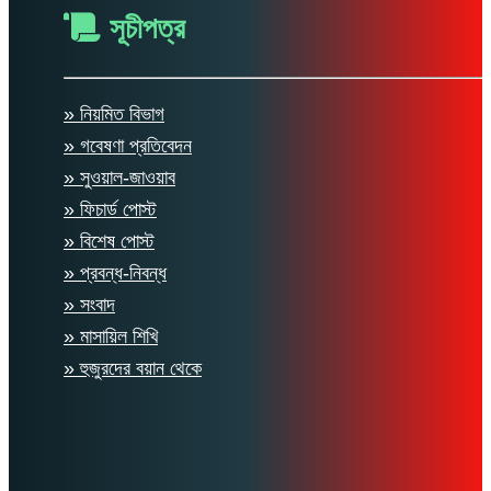
সূচীপত্র
» নিয়মিত বিভাগ
» গবেষণা প্রতিবেদন
» সুওয়াল-জাওয়াব
» ফিচার্ড পোস্ট
» বিশেষ পোস্ট
» প্রবন্ধ-নিবন্ধ
» সংবাদ
» মাসায়িল শিখি
» হুজুরদের বয়ান থেকে