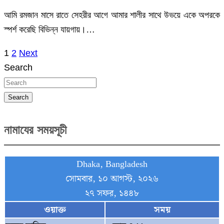
আমি রমজান মাসে রাতে সেহরীর আগে আমার শালীর সাথে উভয়ে একে অপরকে
স্পর্শ করেছি বিভিন্ন যায়গায়।…
1
2
Next
Posts
Search
pagination
Search
নামাযের সময়সূচী
Dhaka, Bangladesh
সোমবার, ১০ আগস্ট, ২০২৬
২৭ সফর, ১৪৪৮
ওয়াক্ত
সময়