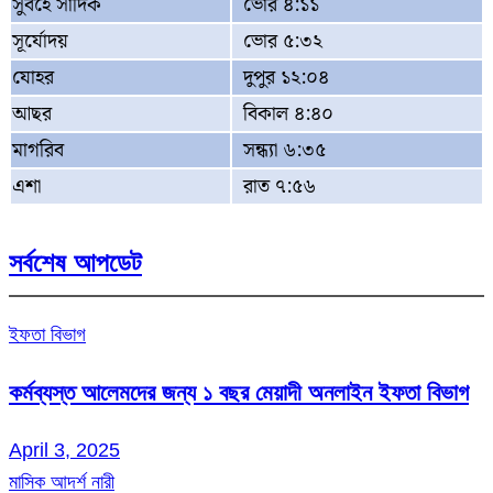
সুবহে সাদিক
ভোর ৪:১১
সূর্যোদয়
ভোর ৫:৩২
যোহর
দুপুর ১২:০৪
আছর
বিকাল ৪:৪০
মাগরিব
সন্ধ্যা ৬:৩৫
এশা
রাত ৭:৫৬
সর্বশেষ আপডেট
ইফতা বিভাগ
কর্মব্যস্ত আলেমদের জন্য ১ বছর মেয়াদী অনলাইন ইফতা বিভাগ
April 3, 2025
মাসিক আদর্শ নারী