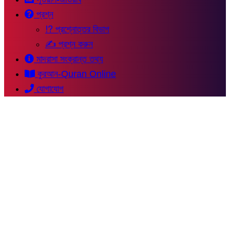
প্রশ্ন
⁉ প্রশ্নোত্তর বিভাগ
✍ প্রশ্ন করুন
মাদরাসা সংক্রান্ত তথ্য
কুরআন-Quran Online
যোগাযোগ