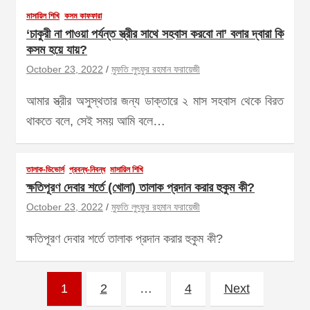
মাসায়িল শিখি
কসম কাফফারা
‘চাকুরী না পাওয়া পর্যন্ত স্ত্রীর সাথে সহবাস করবো না’ বলার দ্বারা কি
কসম হয়ে যায়?
October 23, 2022
মুফতি লুৎফুর রহমান ফরায়েজী
আমার স্ত্রীর অসুস্থতার জন্য ডাক্তারে ২ মাস সহবাস থেকে বিরত
থাকতে বলে, সেই সময় আমি বলে…
তালাক-ডিভোর্স
প্রবন্ধ-নিবন্ধ
মাসায়িল শিখি
ক্ষতিপূরণ দেবার শর্তে (খোলা) তালাক প্রদান করার হুকুম কী?
October 23, 2022
মুফতি লুৎফুর রহমান ফরায়েজী
ক্ষতিপূরণ দেবার শর্তে তালাক প্রদান করার হুকুম কী?
Posts
1
2
…
4
Next
pagination