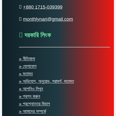
+880 1715-039399
monthlynari@gmail.com
দরকারি লিংক
» নীতিমালা
» যোগাযোগ
» মতামত
» অভিযোগ, অনুরোধ, পরামর্শ, মতামত
» আপনিও লিখুন
» প্রশ্ন করুন
» প্রশ্নোত্তর বিভাগ
» আমাদের সম্পর্কে