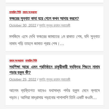
মাসায়িল শিখি
নামায সংক্রান্ত
ফজরের সুন্নাত কাযা হয়ে গেলে কখন আদায় করবে?
October 30, 2022
মুফতি লুৎফুর রহমান ফরায়েজী
মসজিদে এসে দেখি ফজরের জামাতের ১ম রাকাত শেষ, যদি সুন্নাত
নামায পড়ি তাহলে জামাত প্রায় শেষ।…
নামায সংক্রান্ত
মাসায়িল শিখি
সহশিক্ষা আছে এমন প্রতিষ্ঠানে চাকুরীকারী ব্যক্তির পিছনে নামায
পড়ার হুকুম কী?
October 25, 2022
মুফতি লুৎফুর রহমান ফরায়েজী
আলেম ব্যক্তিগত ভাবেও যথাসাধ্য পর্দার হুকুম মেনে ক্লাসে
পড়ান। আলিয়া মাদ্রাসায় পড়ানোর পাশাপাশি তিনি একটি কওমি…