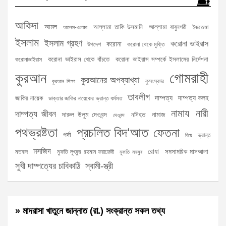
আকিদা
আমল
আল্লামা তাকি উসমানি
আল্লামা বাবুনগরী
ইজতেমা
আলেম-ওলামা
ইসলাম
ইসলাম গ্রহণ
করোনা ভাইরাস
করোনা
উপদেশ
করোনা থেকে মুক্তি
করোনা ভাইরাস থেকে বাঁচতে
করোনা ভাইরাস সম্পর্কে ইসলামের নির্দেশনা
করোনাভাইরাস
গোমরাহী
কুরআন
কুরআনের অপব্যাখ্যা
কুসংস্কার
কুরআন শিক্ষা
তাবলীগ
দাম্পত্য
দাম্পত্য কলহ
জাকির নায়েক
ডাক্তার জাকির নায়েকের ভ্রান্ত ধর্মমত
নামায
নারী
দাম্পত্য জীবন
দারুল উলুম দেওবন্দ
নামাজ
নসিহত
দেওবন্দ
পথভ্রষ্টতা
প্রচলিত বিদ‘আত
ফেতনা
পর্দা
ভ্রান্ত
বিয়ে
মসজিদ
রোযা
সমসাময়িক মাসআলা
মতবাদ
মুফতি লুৎফুর রহমান ফরায়েজী
মুফতি মনসুর
সুখী দাম্পত্যের চাবিকাঠি
স্বামী-স্ত্রী
» মাদরাসা খাতুনে জান্নাত (রা.) সংক্রান্ত সকল তথ্য