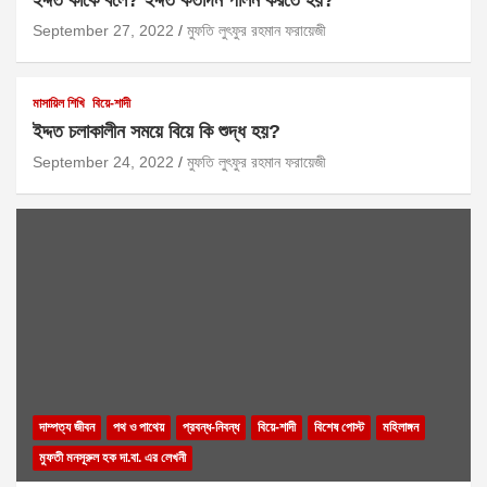
September 27, 2022
মুফতি লুৎফুর রহমান ফরায়েজী
মাসায়িল শিখি
বিয়ে-শাদী
ইদ্দত চলাকালীন সময়ে বিয়ে কি শুদ্ধ হয়?
September 24, 2022
মুফতি লুৎফুর রহমান ফরায়েজী
দাম্পত্য জীবন
পথ ও পাথেয়
প্রবন্ধ-নিবন্ধ
বিয়ে-শাদী
বিশেষ পোস্ট
মহিলাঙ্গন
মুফতী মনসূরুল হক দা.বা. এর লেখনী