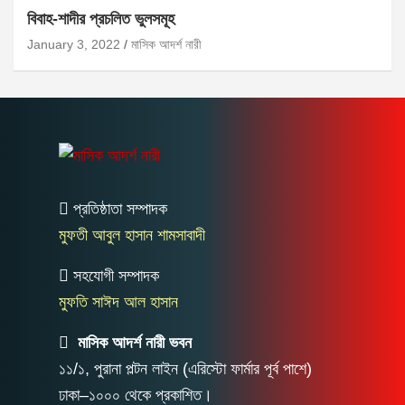
বিবাহ-শাদীর প্রচলিত ভুলসমূহ
January 3, 2022
মাসিক আদর্শ নারী
প্রতিষ্ঠাতা সম্পাদক
মুফতী আবুল হাসান শামসাবাদী
সহযোগী সম্পাদক
মুফতি সাঈদ আল হাসান
মাসিক আদর্শ নারী ভবন
১১/১, পুরানা পল্টন লাইন (এরিস্টো ফার্মার পূর্ব পাশে)
ঢাকা–১০০০ থেকে প্রকাশিত।