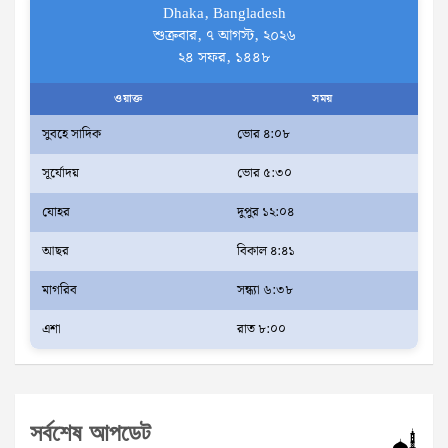
Dhaka, Bangladesh
শুক্রবার, ৭ আগস্ট, ২০২৬
২৪ সফর, ১৪৪৮
ওয়াক্ত
সময়
সুবহে সাদিক
ভোর ৪:০৮
সূর্যোদয়
ভোর ৫:৩০
যোহর
দুপুর ১২:০৪
আছর
বিকাল ৪:৪১
মাগরিব
সন্ধ্যা ৬:৩৮
এশা
রাত ৮:০০
সর্বশেষ আপডেট