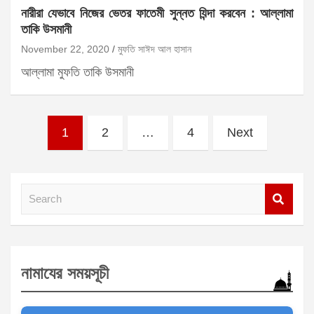
নারীরা যেভাবে নিজের ভেতর ফাতেমী সুন্নত যিন্দা করবেন : আল্লামা
তাকি উসমানী
November 22, 2020
মুফতি সাঈদ আল হাসান
আল্লামা মুফতি তাকি উসমানী
Posts
1
2
…
4
Next
pagination
S
e
a
r
নামাযের সময়সূচী
c
h