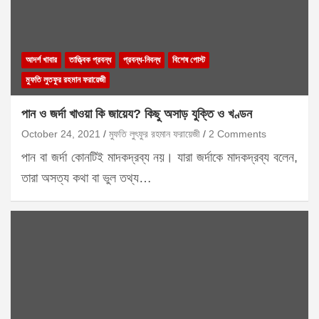
আদর্শ খাবার
তাত্ত্বিক প্রবন্ধ
প্রবন্ধ-নিবন্ধ
বিশেষ পোস্ট
মুফতি লুতফুর রহমান ফরায়েজী
পান ও জর্দা খাওয়া কি জায়েয? কিছু অসাড় যুক্তি ও খণ্ডন
October 24, 2021
মুফতি লুৎফুর রহমান ফরায়েজী
2 Comments
পান বা জর্দা কোনটিই মাদকদ্রব্য নয়। যারা জর্দাকে মাদকদ্রব্য বলেন,
তারা অসত্য কথা বা ভুল তথ্য…