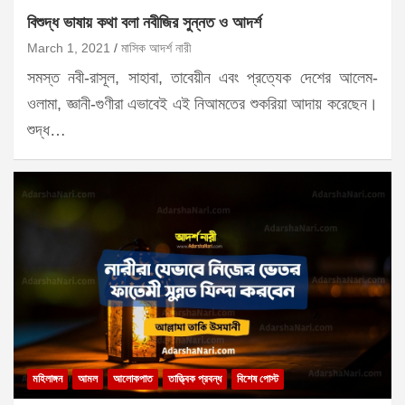
বিশুদ্ধ ভাষায় কথা বলা নবীজির সুন্নত ও আদর্শ
March 1, 2021
মাসিক আদর্শ নারী
সমস্ত নবী-রাসূল, সাহাবা, তাবেয়ীন এবং প্রত্যেক দেশের আলেম-
ওলামা, জ্ঞানী-গুণীরা এভাবেই এই নিআমতের শুকরিয়া আদায় করেছেন।
শুদ্ধ…
মহিলাঙ্গন
আমল
আলোকপাত
তাত্ত্বিক প্রবন্ধ
বিশেষ পোস্ট