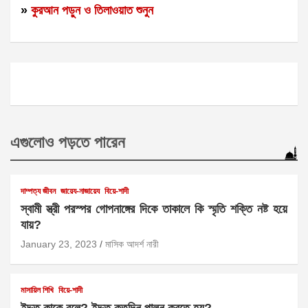
»
কুরআন পড়ুন ও তিলাওয়াত শুনুন
এগুলোও পড়তে পারেন
দাম্পত্য জীবন
জায়েয-নাজায়েয
বিয়ে-শাদী
স্বামী স্ত্রী পরস্পর গোপনাঙ্গের দিকে তাকালে কি স্মৃতি শক্তি নষ্ট হয়ে
যায়?
January 23, 2023
মাসিক আদর্শ নারী
মাসায়িল শিখি
বিয়ে-শাদী
ইদ্দত কাকে বলে? ইদ্দত কতদিন পালন করতে হয়?