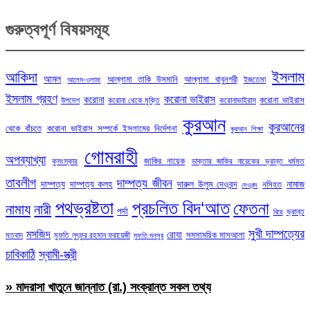
গুরুত্বপূর্ণ বিষয়সমূহ
ইসলাম
আকিদা
আমল
আল্লামা তাকি উসমানি
আল্লামা বাবুনগরী
ইজতেমা
আলেম-ওলামা
ইসলাম গ্রহণ
করোনা ভাইরাস
করোনা
করোনা ভাইরাস
উপদেশ
করোনা থেকে মুক্তি
করোনাভাইরাস
কুরআন
কুরআনের
থেকে বাঁচতে
করোনা ভাইরাস সম্পর্কে ইসলামের নির্দেশনা
কুরআন শিক্ষা
গোমরাহী
অপব্যাখ্যা
জাকির নায়েক
কুসংস্কার
ডাক্তার জাকির নায়েকের ভ্রান্ত ধর্মমত
তাবলীগ
দাম্পত্য জীবন
দাম্পত্য
দাম্পত্য কলহ
দারুল উলুম দেওবন্দ
নামাজ
নসিহত
দেওবন্দ
পথভ্রষ্টতা
প্রচলিত বিদ‘আত
ফেতনা
নামায
নারী
পর্দা
ভ্রান্ত
বিয়ে
সুখী দাম্পত্যের
মসজিদ
রোযা
সমসাময়িক মাসআলা
মতবাদ
মুফতি লুৎফুর রহমান ফরায়েজী
মুফতি মনসুর
চাবিকাঠি
স্বামী-স্ত্রী
» মাদরাসা খাতুনে জান্নাত (রা.) সংক্রান্ত সকল তথ্য