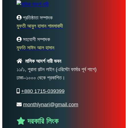
প্রতিষ্ঠাতা সম্পাদক
মুফতী আবুল হাসান শামসাবাদী
সহযোগী সম্পাদক
মুফতি সাঈদ আল হাসান
মাসিক আদর্শ নারী ভবন
১১/১, পুরানা পল্টন লাইন (এরিস্টো ফার্মার পূর্ব পাশে)
ঢাকা–১০০০ থেকে প্রকাশিত।
+880 1715-039399
monthlynari@gmail.com
দরকারি লিংক