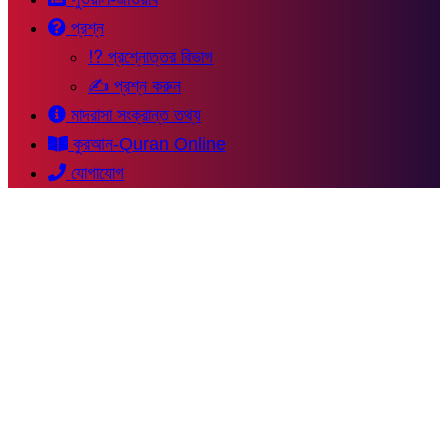
প্রশ্ন
⁉ প্রশ্নোত্তর বিভাগ
✍ প্রশ্ন করুন
মাদরাসা সংক্রান্ত তথ্য
কুরআন-Quran Online
যোগাযোগ