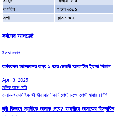
আছর
বিকাল ৪:৪০
মাগরিব
সন্ধ্যা ৬:৩৬
এশা
রাত ৭:৫৭
সর্বশেষ আপডেট
ইফতা বিভাগ
কর্মব্যস্ত আলেমদের জন্য ১ বছর মেয়াদী অনলাইন ইফতা বিভাগ
April 3, 2025
মাসিক আদর্শ নারী
তালাক-ডিভোর্স
ইসলামী জীবনধারা
ফিচার্ড পোস্ট
বিশেষ পোস্ট
মাসায়িল শিখি
স্ত্রী কিভাবে স্বামীকে তালাক দেবে? তাফয়ীযে তালাকের বিস্তারিত