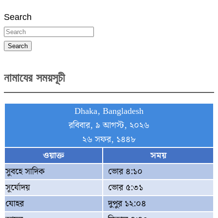
Search
Search
নামাযের সময়সূচী
Dhaka, Bangladesh
রবিবার, ৯ আগস্ট, ২০২৬
২৬ সফর, ১৪৪৮
ওয়াক্ত
সময়
সুবহে সাদিক
ভোর ৪:১০
সূর্যোদয়
ভোর ৫:৩১
যোহর
দুপুর ১২:০৪