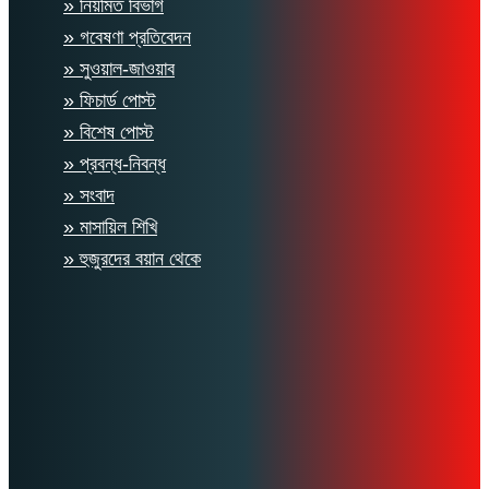
» নিয়মিত বিভাগ
» গবেষণা প্রতিবেদন
» সুওয়াল-জাওয়াব
» ফিচার্ড পোস্ট
» বিশেষ পোস্ট
» প্রবন্ধ-নিবন্ধ
» সংবাদ
» মাসায়িল শিখি
» হুজুরদের বয়ান থেকে