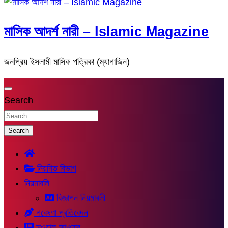
মাসিক আদর্শ নারী – Islamic Magazine
জনপ্রিয় ইসলামী মাসিক পত্রিকা (ম্যাগাজিন)
Search
Search
নিয়মিত বিভাগ
নিয়মাবলি
বিজ্ঞাপন নিয়মাবলী
গবেষণা প্রতিবেদন
সুওয়াল-জাওয়াব