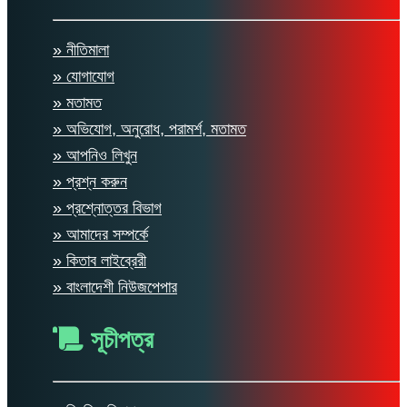
» নীতিমালা
» যোগাযোগ
» মতামত
» অভিযোগ, অনুরোধ, পরামর্শ, মতামত
» আপনিও লিখুন
» প্রশ্ন করুন
» প্রশ্নোত্তর বিভাগ
» আমাদের সম্পর্কে
» কিতাব লাইব্রেরী
» বাংলাদেশী নিউজপেপার
সূচীপত্র