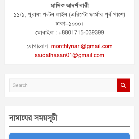
মাসিক আদর্শ নারী
১১/১, পুরানা পল্টন লাইন (এরিস্টো ফার্মার পূর্ব পাশে)
ঢাকা–১০০০।
মোবাইল : +8801715-039399
যোগাযোগ:
monthlynari@gmail.com
saidalhasan01@gmail.com
S
e
a
r
নামাযের সময়সূচী
c
h