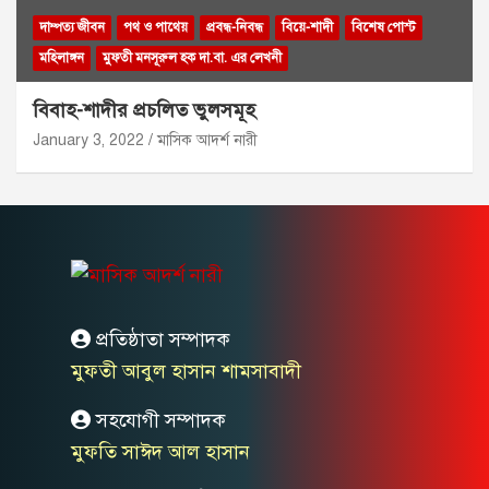
দাম্পত্য জীবন
পথ ও পাথেয়
প্রবন্ধ-নিবন্ধ
বিয়ে-শাদী
বিশেষ পোস্ট
মহিলাঙ্গন
মুফতী মনসূরুল হক দা.বা. এর লেখনী
বিবাহ-শাদীর প্রচলিত ভুলসমূহ
January 3, 2022
মাসিক আদর্শ নারী
প্রতিষ্ঠাতা সম্পাদক
মুফতী আবুল হাসান শামসাবাদী
সহযোগী সম্পাদক
মুফতি সাঈদ আল হাসান