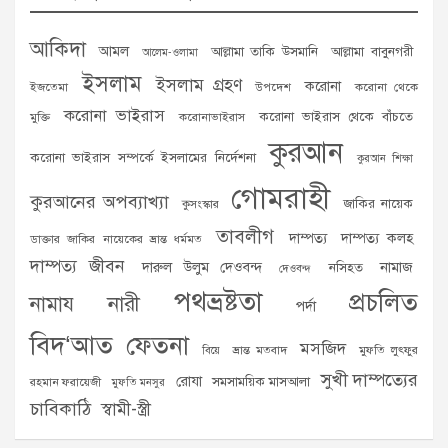
আকিদা
আমল
আল্লামা তাকি উসমানি
আল্লামা বাবুনগরী
আলেম-ওলামা
ইসলাম
ইসলাম গ্রহণ
করোনা
ইজতেমা
উপদেশ
করোনা থেকে
করোনা ভাইরাস
করোনা ভাইরাস থেকে বাঁচতে
মুক্তি
করোনাভাইরাস
কুরআন
করোনা ভাইরাস সম্পর্কে ইসলামের নির্দেশনা
কুরআন শিক্ষা
গোমরাহী
কুরআনের অপব্যাখ্যা
জাকির নায়েক
কুসংস্কার
তাবলীগ
দাম্পত্য
দাম্পত্য কলহ
ডাক্তার জাকির নায়েকের ভ্রান্ত ধর্মমত
দাম্পত্য জীবন
দারুল উলুম দেওবন্দ
নামাজ
নসিহত
দেওবন্দ
পথভ্রষ্টতা
প্রচলিত
নামায
নারী
পর্দা
বিদ‘আত
ফেতনা
মসজিদ
ভ্রান্ত মতবাদ
মুফতি লুৎফুর
বিয়ে
সুখী দাম্পত্যের
রোযা
সমসাময়িক মাসআলা
রহমান ফরায়েজী
মুফতি মনসুর
চাবিকাঠি
স্বামী-স্ত্রী