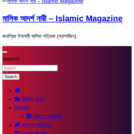
মাসিক আদর্শ নারী – Islamic Magazine
জনপ্রিয় ইসলামী মাসিক পত্রিকা (ম্যাগাজিন)
Search
Search
নিয়মিত বিভাগ
নিয়মাবলি
বিজ্ঞাপন নিয়মাবলী
গবেষণা প্রতিবেদন
সুওয়াল-জাওয়াব