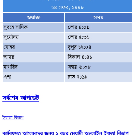
২৪ সফর, ১৪৪৮
ওয়াক্ত
সময়
সুবহে সাদিক
ভোর ৪:০৯
সূর্যোদয়
ভোর ৫:৩১
যোহর
দুপুর ১২:০৪
আছর
বিকাল ৪:৪১
মাগরিব
সন্ধ্যা ৬:৩৮
এশা
রাত ৭:৫৯
সর্বশেষ আপডেট
ইফতা বিভাগ
কর্মব্যস্ত আলেমদের জন্য ১ বছর মেয়াদী অনলাইন ইফতা বিভাগ