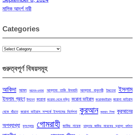
September 8, 2024
মাসিক আদর্শ নারী
Categories
Categories
গুরুত্বপূর্ণ বিষয়সমূহ
ইসলাম
আকিদা
আমল
আল্লামা তাকি উসমানি
আল্লামা বাবুনগরী
ইজতেমা
আলেম-ওলামা
ইসলাম গ্রহণ
করোনা ভাইরাস
করোনা
করোনা ভাইরাস
উপদেশ
করোনা থেকে মুক্তি
করোনাভাইরাস
কুরআন
কুরআনের
থেকে বাঁচতে
করোনা ভাইরাস সম্পর্কে ইসলামের নির্দেশনা
কুরআন শিক্ষা
গোমরাহী
অপব্যাখ্যা
জাকির নায়েক
কুসংস্কার
ডাক্তার জাকির নায়েকের ভ্রান্ত ধর্মমত