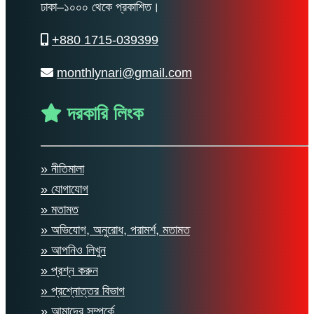
ঢাকা–১০০০ থেকে প্রকাশিত।
+880 1715-039399
monthlynari@gmail.com
দরকারি লিংক
» নীতিমালা
» যোগাযোগ
» মতামত
» অভিযোগ, অনুরোধ, পরামর্শ, মতামত
» আপনিও লিখুন
» প্রশ্ন করুন
» প্রশ্নোত্তর বিভাগ
» আমাদের সম্পর্কে