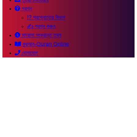
প্রশ্ন
⁉ প্রশ্নোত্তর বিভাগ
✍ প্রশ্ন করুন
মাদরাসা সংক্রান্ত তথ্য
কুরআন-Quran Online
যোগাযোগ