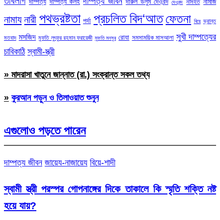
তাবলীগ
দাম্পত্য জীবন
দাম্পত্য
দাম্পত্য কলহ
দারুল উলুম দেওবন্দ
নামাজ
নসিহত
দেওবন্দ
পথভ্রষ্টতা
প্রচলিত বিদ‘আত
ফেতনা
নামায
নারী
পর্দা
ভ্রান্ত
বিয়ে
সুখী দাম্পত্যের
মসজিদ
রোযা
সমসাময়িক মাসআলা
মতবাদ
মুফতি লুৎফুর রহমান ফরায়েজী
মুফতি মনসুর
চাবিকাঠি
স্বামী-স্ত্রী
» মাদরাসা খাতুনে জান্নাত (রা.) সংক্রান্ত সকল তথ্য
»
কুরআন পড়ুন ও তিলাওয়াত শুনুন
এগুলোও পড়তে পারেন
দাম্পত্য জীবন
জায়েয-নাজায়েয
বিয়ে-শাদী
স্বামী স্ত্রী পরস্পর গোপনাঙ্গের দিকে তাকালে কি স্মৃতি শক্তি নষ্ট
হয়ে যায়?