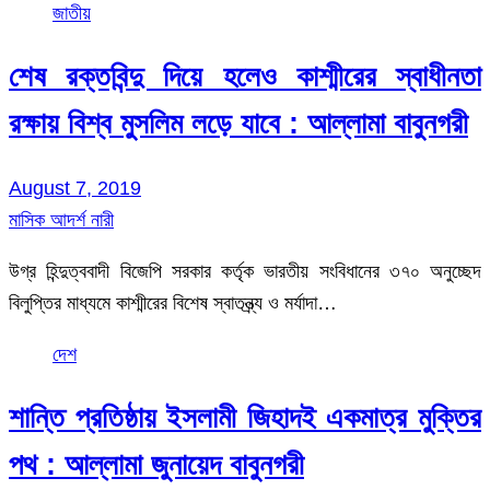
জাতীয়
শেষ রক্তবিন্দু দিয়ে হলেও কাশ্মীরের স্বাধীনতা
রক্ষায় বিশ্ব মুসলিম লড়ে যাবে : আল্লামা বাবুনগরী
August 7, 2019
মাসিক আদর্শ নারী
উগ্র হিন্দুত্ববাদী বিজেপি সরকার কর্তৃক ভারতীয় সংবিধানের ৩৭০ অনুচ্ছেদ
বিলুপ্তির মাধ্যমে কাশ্মীরের বিশেষ স্বাতন্ত্র্য ও মর্যাদা…
দেশ
শান্তি প্রতিষ্ঠায় ইসলামী জিহাদই একমাত্র মুক্তির
পথ : আল্লামা জুনায়েদ বাবুনগরী