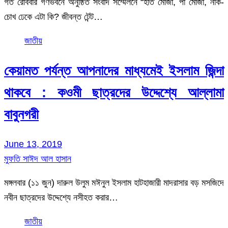
গত রোববার গণভবনে অনুষ্ঠিত সংবাদ সম্মেলনে “হাত মোজা, পা মোজা, নাক-
চোখ ঢেকে এটা কি? জীবন্ত টেন্ট…
জাতীয়
কেয়ামত পর্যন্ত আপনাদের মাধ্যমেই ইসলাম জিন্দা
থাকবে : কওমী ছাত্রদের উদ্দেশ্যে আল্লামা
বাবুনগরী
June 13, 2019
মুফতি সাঈদ আল হাসান
মঙ্গলবার (১১ জুন) দারুল উলুম মঈনুল ইসলাম হাটহাজারী মাদরাসার বড় মসজিদে
নবীন ছাত্রদের উদ্দেশ্যে নসীহত করার…
জাতীয়