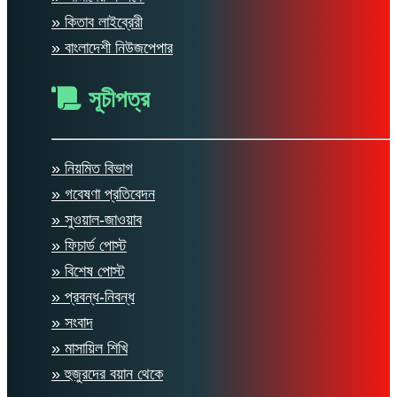
» কিতাব লাইব্রেরী
» বাংলাদেশী নিউজপেপার
সূচীপত্র
» নিয়মিত বিভাগ
» গবেষণা প্রতিবেদন
» সুওয়াল-জাওয়াব
» ফিচার্ড পোস্ট
» বিশেষ পোস্ট
» প্রবন্ধ-নিবন্ধ
» সংবাদ
» মাসায়িল শিখি
» হুজুরদের বয়ান থেকে