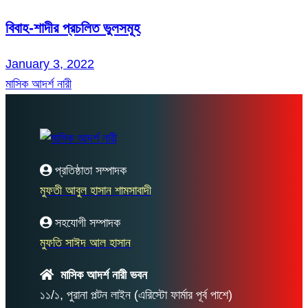
বিবাহ-শাদীর প্রচলিত ভুলসমূহ
January 3, 2022
মাসিক আদর্শ নারী
প্রতিষ্ঠাতা সম্পাদক
মুফতী আবুল হাসান শামসাবাদী
সহযোগী সম্পাদক
মুফতি সাঈদ আল হাসান
মাসিক আদর্শ নারী ভবন
১১/১, পুরানা পল্টন লাইন (এরিস্টো ফার্মার পূর্ব পাশে)