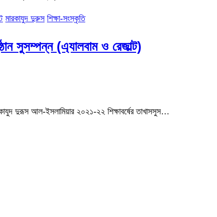
্ট
মারকাযুদ দুরুস
শিক্ষা-সংস্কৃতি
ঠান সুসম্পন্ন (এ্যালবাম ও রেজাল্ট)
রকাযুদ দুরূস আল-ইসলামিয়ার ২০২১-২২ শিক্ষাবর্ষের তাখাসসুস…