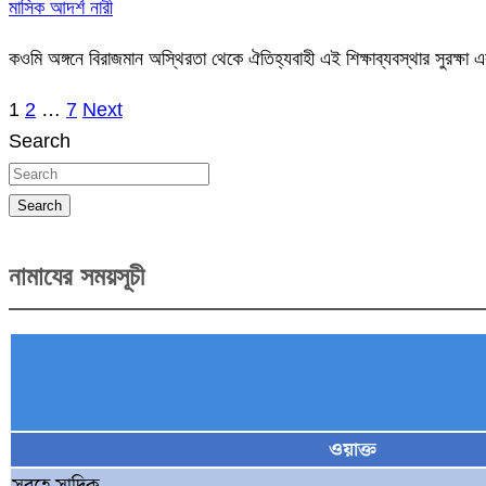
মাসিক আদর্শ নারী
কওমি অঙ্গনে বিরাজমান অস্থিরতা থেকে ঐতিহ্যবাহী এই শিক্ষাব্যবস্থার সুরক্ষ
1
2
…
7
Next
Posts
Search
pagination
Search
নামাযের সময়সূচী
ওয়াক্ত
সুবহে সাদিক