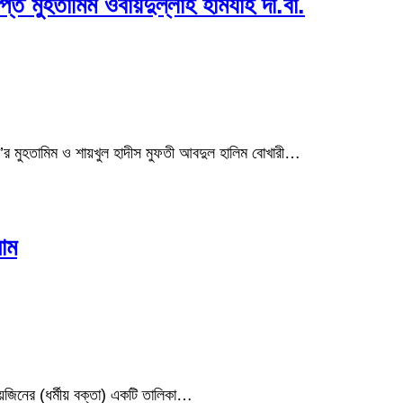
্ত মুহতামিম ওবায়দুল্লাহ হামযাহ দা.বা.
’র মুহতামিম ও শায়খুল হাদীস মুফতী আবদুল হালিম বোখারী…
াম
ায়েজিনের (ধর্মীয় বক্তা) একটি তালিকা…