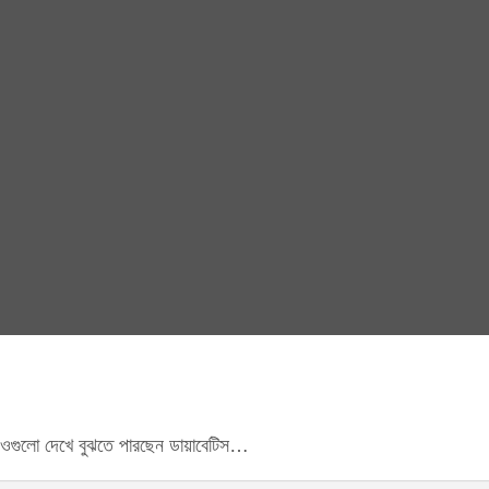
িডিওগুলো দেখে বুঝতে পারছেন ডায়াবেটিস…