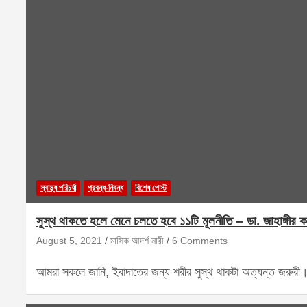
স্বাস্থ্য পরিচর্যা
প্রবন্ধ-নিবন্ধ
বিশেষ পোস্ট
সুস্থ থাকতে হলে মেনে চলতে হবে ১১টি মূলনীতি – ডা. জাহাঙ্গীর ক
August 5, 2021
মাসিক আদর্শ নারী
6 Comments
আমরা সকলে জানি, ইবাদাতের জন্য শরীর সুস্থ থাকটা অত্যন্ত জরুর