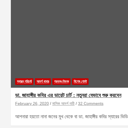
স্বাস্থ্য পরিচর্যা
আদর্শ খাবার
প্রবন্ধ-নিবন্ধ
বিশেষ পোস্ট
ডা. জাহাঙ্গীর কবির এর ডায়েট চার্ট : নতুনরা যেভাবে শুরু করবেন
February 26, 2020
মাসিক আদর্শ নারী
32 Comments
আপনারা হয়তো নানা জনের মুখ থেকে বা ডা. জাহাঙ্গীর কবির স্যারের ভ