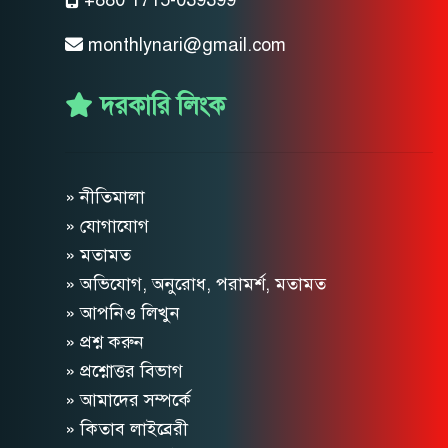
monthlynari@gmail.com
দরকারি লিংক
» নীতিমালা
» যোগাযোগ
» মতামত
» অভিযোগ, অনুরোধ, পরামর্শ, মতামত
» আপনিও লিখুন
» প্রশ্ন করুন
» প্রশ্নোত্তর বিভাগ
» আমাদের সম্পর্কে
» কিতাব লাইব্রেরী