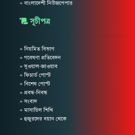
» বাংলাদেশী নিউজপেপার
সূচীপত্র
» নিয়মিত বিভাগ
» গবেষণা প্রতিবেদন
» সুওয়াল-জাওয়াব
» ফিচার্ড পোস্ট
» বিশেষ পোস্ট
» প্রবন্ধ-নিবন্ধ
» সংবাদ
» মাসায়িল শিখি
» হুজুরদের বয়ান থেকে