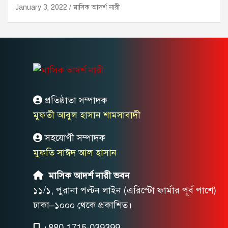
January 3, 2022
মাসিক আদর্শ নারী
প্রতিষ্ঠাতা সম্পাদক
মুফতী আবুল হাসান শামসাবাদী
সহযোগী সম্পাদক
মুফতি সাঈদ আল হাসান
মাসিক আদর্শ নারী ভবন
১১/১, পুরানা পল্টন লাইন (এরিস্টো ফার্মার পূর্ব পাশে)
ঢাকা–১০০০ থেকে প্রকাশিত।
+880 1715-039399