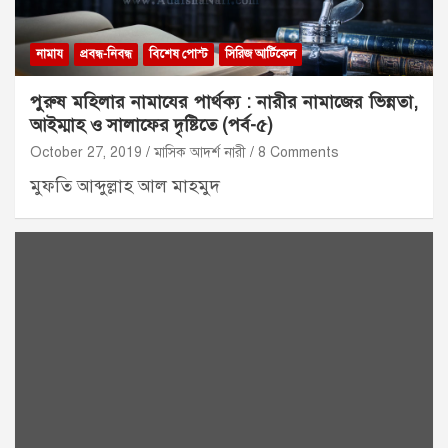
নামায
প্রবন্ধ-নিবন্ধ
বিশেষ পোস্ট
সিরিজ আর্টিকেল
পুরুষ মহিলার নামাযের পার্থক্য : নারীর নামাজের ভিন্নতা,
আইম্মাহ ও সালাফের দৃষ্টিতে (পর্ব-৫)
October 27, 2019
মাসিক আদর্শ নারী
8 Comments
মুফতি আব্দুল্লাহ আল মাহমুদ