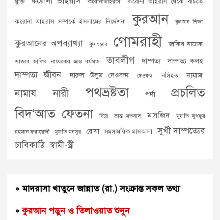
করোনা ভাইরাস
করোনা ভাইরাস থেকে বাঁচতে
মুক্তি
করোনাভাইরাস
কুরআন
করোনা ভাইরাস সম্পর্কে ইসলামের নির্দেশনা
কুরআন শিক্ষা
গোমরাহী
কুরআনের অপব্যাখ্যা
জাকির নায়েক
কুসংস্কার
তাবলীগ
দাম্পত্য
দাম্পত্য কলহ
ডাক্তার জাকির নায়েকের ভ্রান্ত ধর্মমত
দাম্পত্য জীবন
দারুল উলুম দেওবন্দ
নামাজ
নসিহত
দেওবন্দ
পথভ্রষ্টতা
প্রচলিত
নামায
নারী
পর্দা
বিদ‘আত
ফেতনা
মসজিদ
ভ্রান্ত মতবাদ
মুফতি লুৎফুর
বিয়ে
সুখী দাম্পত্যের
রোযা
সমসাময়িক মাসআলা
রহমান ফরায়েজী
মুফতি মনসুর
চাবিকাঠি
স্বামী-স্ত্রী
» মাদরাসা খাতুনে জান্নাত (রা.) সংক্রান্ত সকল তথ্য
»
কুরআন পড়ুন ও তিলাওয়াত শুনুন