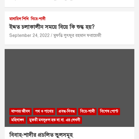
মাসায়িল শিখি
বিয়ে-শাদী
ইদ্দত চলাকালীন সময়ে বিয়ে কি শুদ্ধ হয়?
September 24, 2022
মুফতি লুৎফুর রহমান ফরায়েজী
দাম্পত্য জীবন
পথ ও পাথেয়
প্রবন্ধ-নিবন্ধ
বিয়ে-শাদী
বিশেষ পোস্ট
মহিলাঙ্গন
মুফতী মনসূরুল হক দা.বা. এর লেখনী
বিবাহ-শাদীর প্রচলিত ভুলসমূহ