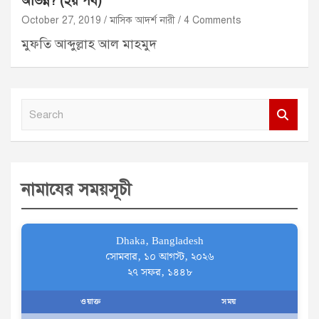
অভিন্ন? (২য় পর্ব)
October 27, 2019
মাসিক আদর্শ নারী
4 Comments
মুফতি আব্দুল্লাহ আল মাহমুদ
S
e
a
r
নামাযের সময়সূচী
c
h
Dhaka, Bangladesh
সোমবার, ১০ আগস্ট, ২০২৬
২৭ সফর, ১৪৪৮
ওয়াক্ত
সময়