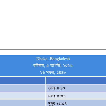
Dhaka, Bangladesh
রবিবার, ৯ আগস্ট, ২০২৬
২৬ সফর, ১৪৪৮
ভোর ৪:১০
ভোর ৫:৩১
দুপুর ১২:০৪