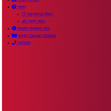
প্রশ্ন
⁉ প্রশ্নোত্তর বিভাগ
✍ প্রশ্ন করুন
মাদরাসা সংক্রান্ত তথ্য
কুরআন-Quran Online
যোগাযোগ