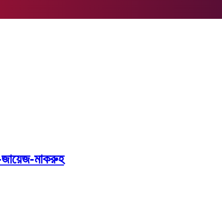
ষ-জায়েজ-মাকরুহ