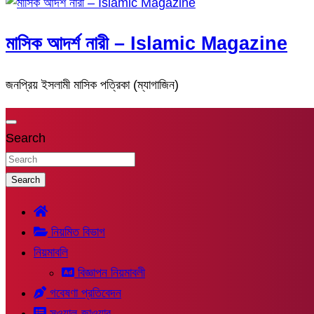
মাসিক আদর্শ নারী – Islamic Magazine
জনপ্রিয় ইসলামী মাসিক পত্রিকা (ম্যাগাজিন)
Search
Search
নিয়মিত বিভাগ
নিয়মাবলি
বিজ্ঞাপন নিয়মাবলী
গবেষণা প্রতিবেদন
সুওয়াল-জাওয়াব