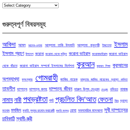
Categories
গুরুত্বপূর্ণ বিষয়সমূহ
ইসলাম
আকিদা
আমল
আল্লামা তাকি উসমানি
আল্লামা বাবুনগরী
ইজতেমা
আলেম-ওলামা
ইসলাম গ্রহণ
করোনা ভাইরাস
করোনা
করোনা ভাইরাস
উপদেশ
করোনা থেকে মুক্তি
করোনাভাইরাস
কুরআন
কুরআনের
থেকে বাঁচতে
করোনা ভাইরাস সম্পর্কে ইসলামের নির্দেশনা
কুরআন শিক্ষা
গোমরাহী
অপব্যাখ্যা
জাকির নায়েক
কুসংস্কার
ডাক্তার জাকির নায়েকের ভ্রান্ত ধর্মমত
তাবলীগ
দাম্পত্য জীবন
দাম্পত্য
দাম্পত্য কলহ
দারুল উলুম দেওবন্দ
নামাজ
নসিহত
দেওবন্দ
পথভ্রষ্টতা
প্রচলিত বিদ‘আত
ফেতনা
নামায
নারী
পর্দা
ভ্রান্ত
বিয়ে
সুখী দাম্পত্যের
মসজিদ
রোযা
সমসাময়িক মাসআলা
মতবাদ
মুফতি লুৎফুর রহমান ফরায়েজী
মুফতি মনসুর
চাবিকাঠি
স্বামী-স্ত্রী