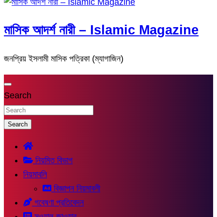
মাসিক আদর্শ নারী – Islamic Magazine
জনপ্রিয় ইসলামী মাসিক পত্রিকা (ম্যাগাজিন)
Search
Search
নিয়মিত বিভাগ
নিয়মাবলি
বিজ্ঞাপন নিয়মাবলী
গবেষণা প্রতিবেদন
সুওয়াল-জাওয়াব