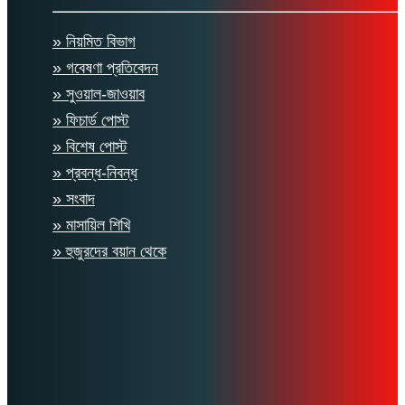
» নিয়মিত বিভাগ
» গবেষণা প্রতিবেদন
» সুওয়াল-জাওয়াব
» ফিচার্ড পোস্ট
» বিশেষ পোস্ট
» প্রবন্ধ-নিবন্ধ
» সংবাদ
» মাসায়িল শিখি
» হুজুরদের বয়ান থেকে