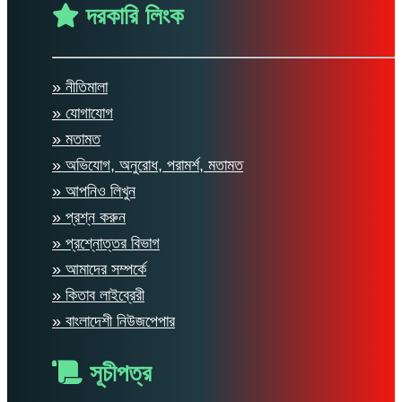
দরকারি লিংক
» নীতিমালা
» যোগাযোগ
» মতামত
» অভিযোগ, অনুরোধ, পরামর্শ, মতামত
» আপনিও লিখুন
» প্রশ্ন করুন
» প্রশ্নোত্তর বিভাগ
» আমাদের সম্পর্কে
» কিতাব লাইব্রেরী
» বাংলাদেশী নিউজপেপার
সূচীপত্র