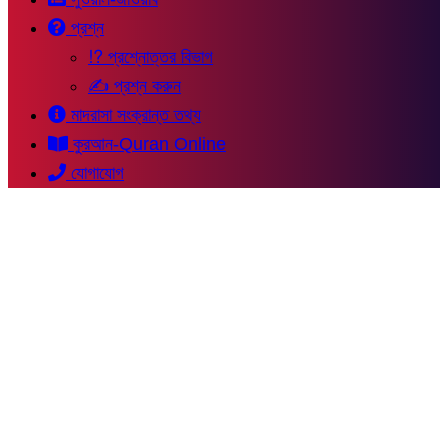
প্রশ্ন
⁉ প্রশ্নোত্তর বিভাগ
✍ প্রশ্ন করুন
মাদরাসা সংক্রান্ত তথ্য
কুরআন-Quran Online
যোগাযোগ