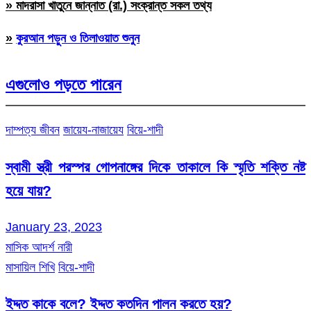
» মাদরাসা খাতুনে জান্নাত (রা.) সংক্রান্ত সকল তথ্য
»
কুরআন পড়ুন ও তিলাওয়াত শুনুন
এগুলোও পড়তে পারেন
দাম্পত্য জীবন
জায়েয-নাজায়েয
বিয়ে-শাদী
স্বামী স্ত্রী পরস্পর গোপনাঙ্গের দিকে তাকালে কি স্মৃতি শক্তি নষ্ট
হয়ে যায়?
January 23, 2023
মাসিক আদর্শ নারী
মাসায়িল শিখি
বিয়ে-শাদী
ইদ্দত কাকে বলে? ইদ্দত কতদিন পালন করতে হয়?