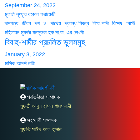
September 24, 2022
মুফতি লুৎফুর রহমান ফরায়েজী
দাম্পত্য জীবন
পথ ও পাথেয়
প্রবন্ধ-নিবন্ধ
বিয়ে-শাদী
বিশেষ পোস্ট
মহিলাঙ্গন
মুফতী মনসূরুল হক দা.বা. এর লেখনী
বিবাহ-শাদীর প্রচলিত ভুলসমূহ
January 3, 2022
মাসিক আদর্শ নারী
প্রতিষ্ঠাতা সম্পাদক
মুফতী আবুল হাসান শামসাবাদী
সহযোগী সম্পাদক
মুফতি সাঈদ আল হাসান