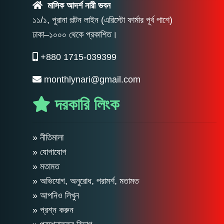
মাসিক আদর্শ নারী ভবন
১১/১, পুরানা পল্টন লাইন (এরিস্টো ফার্মার পূর্ব পাশে)
ঢাকা–১০০০ থেকে প্রকাশিত।
+880 1715-039399
monthlynari@gmail.com
দরকারি লিংক
» নীতিমালা
» যোগাযোগ
» মতামত
» অভিযোগ, অনুরোধ, পরামর্শ, মতামত
» আপনিও লিখুন
» প্রশ্ন করুন