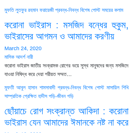
মুফতি লুতফুর রহমান ফরায়েজী
প্রবন্ধ-নিবন্ধ
বিশেষ পোস্ট
সময়ের কলাম
করোনা ভাইরাস : মসজিদ বন্ধের হুকুম,
ভাইরাসের আগমন ও আমাদের করণীয়
March 24, 2020
মাসিক আদর্শ নারী
করোনা ভাইরাস জাতীয় সংক্রামক রোগের ভয়ে সুস্থ মানুষদের জন্য মসজিদে
যাওয়া নিষিদ্ধ করে দেয়া শরীয়ত সম্মত…
মুফতী আবুল হাসান শামসাবাদী
প্রবন্ধ-নিবন্ধ
বিশেষ পোস্ট
মাসায়িল শিখি
সাম্প্রতিক প্রেক্ষিত
হাদীস পড়ি-জীবন গড়ি
ছোঁয়াচে রোগ সংক্রান্ত আকিদা : করোনা
ভাইরাস যেন আমাদের ঈমানকে নষ্ট না করে