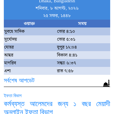
Dhaka, Bangladesh
শনিবার, ৮ আগস্ট, ২০২৬
২৫ সফর, ১৪৪৮
ওয়াক্ত
সময়
সুবহে সাদিক
ভোর ৪:১০
সূর্যোদয়
ভোর ৫:৩১
যোহর
দুপুর ১২:০৪
আছর
বিকাল ৪:৪১
মাগরিব
সন্ধ্যা ৬:৩৭
এশা
রাত ৭:৫৮
সর্বশেষ আপডেট
ইফতা বিভাগ
কর্মব্যস্ত আলেমদের জন্য ১ বছর মেয়াদী
অনলাইন ইফতা বিভাগ