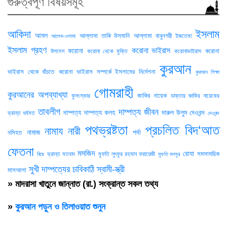
গুরুত্বপূর্ণ বিষয়সমূহ
ইসলাম
আকিদা
আমল
আল্লামা তাকি উসমানি
আল্লামা বাবুনগরী
ইজতেমা
আলেম-ওলামা
ইসলাম গ্রহণ
করোনা ভাইরাস
করোনা
করোনা
উপদেশ
করোনা থেকে মুক্তি
করোনাভাইরাস
কুরআন
ভাইরাস থেকে বাঁচতে
করোনা ভাইরাস সম্পর্কে ইসলামের নির্দেশনা
কুরআন শিক্ষা
গোমরাহী
কুরআনের অপব্যাখ্যা
জাকির নায়েক
কুসংস্কার
ডাক্তার জাকির নায়েকের
তাবলীগ
দাম্পত্য জীবন
দাম্পত্য
দাম্পত্য কলহ
দারুল উলুম দেওবন্দ
ভ্রান্ত ধর্মমত
দেওবন্দ
পথভ্রষ্টতা
প্রচলিত বিদ‘আত
নামায
নারী
নামাজ
পর্দা
নসিহত
ফেতনা
মসজিদ
রোযা
সমসাময়িক
ভ্রান্ত মতবাদ
মুফতি লুৎফুর রহমান ফরায়েজী
বিয়ে
মুফতি মনসুর
সুখী দাম্পত্যের চাবিকাঠি
স্বামী-স্ত্রী
মাসআলা
» মাদরাসা খাতুনে জান্নাত (রা.) সংক্রান্ত সকল তথ্য
»
কুরআন পড়ুন ও তিলাওয়াত শুনুন