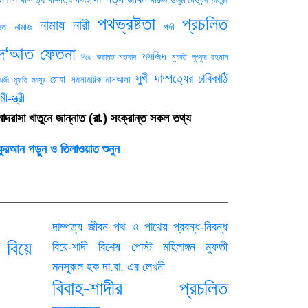
দেওবন্দ
পথভ্রষ্টতা
প্রচলিত
নামায
নারী
নামাজ
পর্দা
হত
িদ‘আত
ফেতনা
মসজিদ
ভ্রান্ত মতবাদ
মুফতি লুৎফুর রহমান
বিয়ে
সুখী দাম্পত্যের চাবিকাঠি
রোযা
সমসাময়িক মাসআলা
েজী
মুফতি মনসুর
মী-স্ত্রী
াদরাসা খাতুনে জান্নাত (রা.) সংক্রান্ত সকল তথ্য
কুরআন পড়ুন ও তিলাওয়াত শুনুন
দাম্পত্য জীবন
পথ ও পাথেয়
প্রবন্ধ-নিবন্ধ
 বিয়ে
বিয়ে-শাদী
বিশেষ পোস্ট
মহিলাঙ্গন
মুফতী
মনসূরুল হক দা.বা. এর লেখনী
বিবাহ-শাদীর প্রচলিত