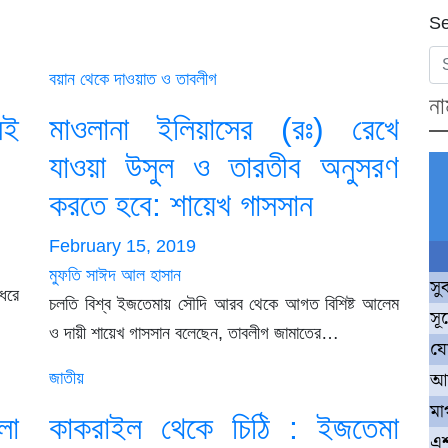
Se
বয়ান থেকে
দাওয়াত ও তাবলীগ
না
েই
মাওলানা ইলিয়াসের (রঃ) রেখে
যাওয়া উসুল ও তারতীব অনুসরণ
করতে হবে: শায়েখ গাসসান
February 15, 2019
মুফতি সাঈদ আল হাসান
সু
ধরে
চলতি বিশ্ব ইজতেমায় সৌদি আরব থেকে আগত বিশিষ্ট আলেম
সূর
ও দায়ী শায়েখ গাসসান বলেছেন, তাবলীগ জামাতের…
য
আ
জাতীয়
মা
লা
কাকরাইল থেকে চিঠি : ইজতেমা
এশ