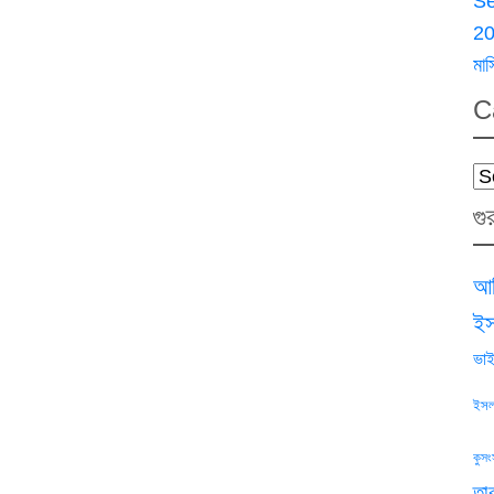
S
2
মাস
C
Ca
গু
আক
ইস
ভাই
ইসল
কুসং
তা