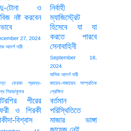
াদু-টোনা ও
নির্বাহী
াবিজ নষ্ট করবেন
ম্যাজিস্ট্রেট
েভাবে
হিসেবে যা যা
করতে পারবে
cember 27, 2024
সেনাবাহিনী
িক আদর্শ নারী
September 18,
2024
মাসিক আদর্শ নারী
রান্ত ফেরকা
প্রবন্ধ-
জায়েয-নাজায়েয
সাম্প্রতিক
ন্ধ
শিরক/কুফর
প্রেক্ষিত
টরশির পীরের
বর্তমান
ুফরী ও শিরকী
পরিস্থিতিতে
কীদা-বিশ্বাস
মাজার ভাঙ্গা
জায়েজ নেই