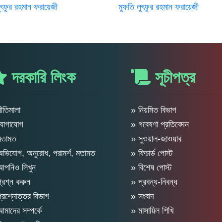
ুৎফুর রহমান ফরায়েজী
মুফতি লুৎফুর রহমান ফরায়েজী
দরকারি লিংক
সূচীপত্র
ীতিমালা
» নিয়মিত বিভাগ
যোগাযোগ
» গবেষণা প্রতিবেদন
মতামত
» সুওয়াল-জাওয়াব
ভিযোগ, অনুরোধ, পরামর্শ, মতামত
» ফিচার্ড পোস্ট
আপনিও লিখুন
» বিশেষ পোস্ট
্রশ্ন করুন
» প্রবন্ধ-নিবন্ধ
্রশ্নোত্তর বিভাগ
» সংবাদ
মাদের সম্পর্কে
» মাসায়িল শিখি