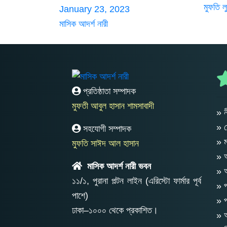
মুফতি ল
January 23, 2023
মাসিক আদর্শ নারী
প্রতিষ্ঠাতা সম্পাদক
মুফতী আবুল হাসান শামসাবাদী
» ন
» 
সহযোগী সম্পাদক
» 
মুফতি সাঈদ আল হাসান
» অ
মাসিক আদর্শ নারী ভবন
» 
১১/১, পুরানা পল্টন লাইন (এরিস্টো ফার্মার পূর্ব
» প
পাশে)
» প
ঢাকা–১০০০ থেকে প্রকাশিত।
» আ