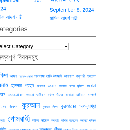
eptember 16,
024
September 8, 2024
িক আদর্শ নারী
মাসিক আদর্শ নারী
ategories
tegories
রুত্বপূর্ণ বিষয়সমূহ
িদা
আমল
আল্লামা তাকি উসমানি
আল্লামা বাবুনগরী
ইজতেমা
আলেম-ওলামা
লাম
ইসলাম গ্রহণ
করোনা
করোনা
উপদেশ
করোনা থেকে মুক্তি
রাস
করোনা ভাইরাস থেকে বাঁচতে
করোনা ভাইরাস সম্পর্কে
করোনাভাইরাস
কুরআন
কুরআনের অপব্যাখ্যা
ামের নির্দেশনা
কুরআন শিক্ষা
গোমরাহী
জাকির নায়েক
স্কার
ডাক্তার জাকির নায়েকের ভ্রান্ত ধর্মমত
বলীগ
দাম্পত্য জীবন
দাম্পত্য
দাম্পত্য কলহ
দারুল উলুম দেওবন্দ