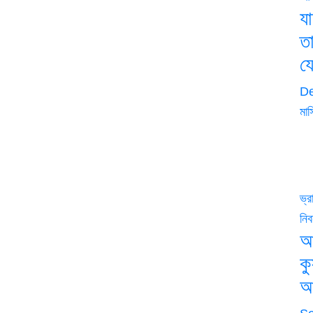
য
ত
য
De
মাস
ভ্
নিব
আ
ক
আ