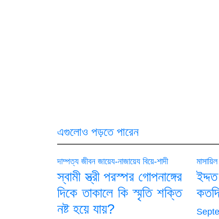
এগুলোও পড়তে পারেন
দাম্পত্য জীবন
জায়েয-নাজায়েয
বিয়ে-শাদী
মাসায়িল
স্বামী স্ত্রী পরস্পর গোপনাঙ্গের
ইদ্
দিকে তাকালে কি স্মৃতি শক্তি
কতদ
নষ্ট হয়ে যায়?
Septe