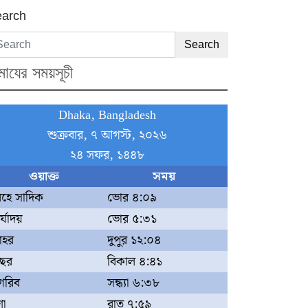
arch
Search
মাযের সময়সূচী
Dhaka, Bangladesh
শুক্রবার, ৭ আগস্ট, ২০২৬
২৪ সফর, ১৪৪৮
ওয়াক্ত
সময়
বহে সাদিক
ভোর ৪:০৯
্যোদয়
ভোর ৫:৩১
োহর
দুপুর ১২:০৪
ছর
বিকাল ৪:৪১
গরিব
সন্ধ্যা ৬:৩৮
া
রাত ৭:৫৯