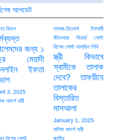
্বশেষ আপডেট
তা বিভাগ
তালাক-ডিভোর্স
ইসলামী
্মব্যস্ত
জীবনধারা
ফিচার্ড পোস্ট
বিশেষ পোস্ট
মাসায়িল শিখি
লেমদের জন্য ১
স্ত্রী কিভাবে
ছর মেয়াদী
স্বামীকে তালাক
নলাইন ইফতা
দেবে? তাফয়ীযে
িভাগ
তালাকের
ril 3, 2025
বিস্তারিত
িক আদর্শ নারী
মাসআলা
January 1, 2025
মাসিক আদর্শ নারী
মল
বিশেষ পোস্ট
জাতীয়