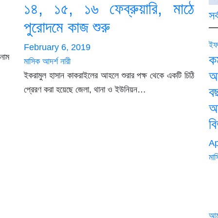
১৪, ১৫, ১৬ ফেব্রুয়ারি, মাঠে
সর
পুরোদমে কাজ শুরু
ইফ
February 6, 2019
 নাম
কর
মাসিক আদর্শ নারী
আ
ইকরামুল হাসান কাকরাইলের আহলে শুরার পক্ষ থেকে একটি চিঠি
প্রেরণ করা হয়েছে জেলা, থানা ও ইউনিয়ন…
ব
অ
ব
Ap
মাস
আ