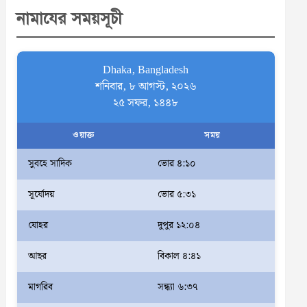
r
নামাযের সময়সূচী
c
h
Dhaka, Bangladesh
শনিবার, ৮ আগস্ট, ২০২৬
২৫ সফর, ১৪৪৮
ওয়াক্ত
সময়
সুবহে সাদিক
ভোর ৪:১০
সূর্যোদয়
ভোর ৫:৩১
যোহর
দুপুর ১২:০৪
আছর
বিকাল ৪:৪১
মাগরিব
সন্ধ্যা ৬:৩৭