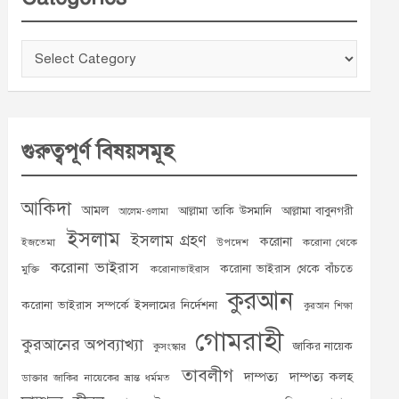
Categories
গুরুত্বপূর্ণ বিষয়সমূহ
আকিদা
আমল
আল্লামা তাকি উসমানি
আল্লামা বাবুনগরী
আলেম-ওলামা
ইসলাম
ইসলাম গ্রহণ
করোনা
ইজতেমা
উপদেশ
করোনা থেকে
করোনা ভাইরাস
করোনা ভাইরাস থেকে বাঁচতে
মুক্তি
করোনাভাইরাস
কুরআন
করোনা ভাইরাস সম্পর্কে ইসলামের নির্দেশনা
কুরআন শিক্ষা
গোমরাহী
কুরআনের অপব্যাখ্যা
জাকির নায়েক
কুসংস্কার
তাবলীগ
দাম্পত্য
দাম্পত্য কলহ
ডাক্তার জাকির নায়েকের ভ্রান্ত ধর্মমত