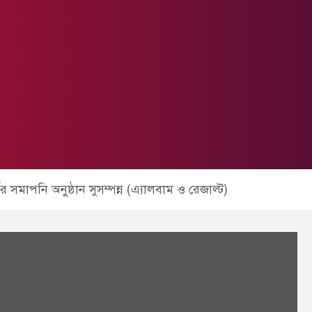
র সমাপনি অনুষ্ঠান সুসম্পন্ন (এ্যালবাম ও রেজাল্ট)