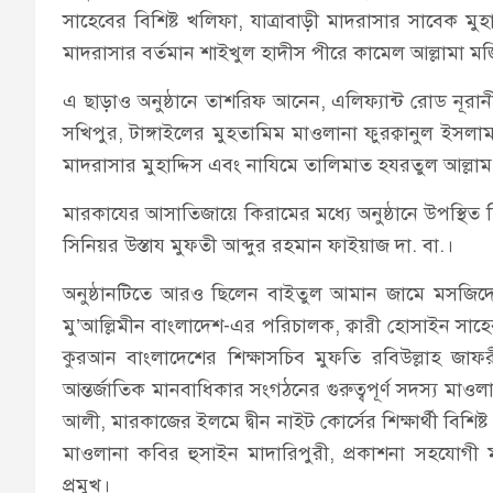
সাহেবের বিশিষ্ট খলিফা, যাত্রাবাড়ী মাদরাসার সাবেক 
মাদরাসার বর্তমান শাইখুল হাদীস পীরে কামেল আল্লামা ম
এ ছাড়াও অনুষ্ঠানে তাশরিফ আনেন, এলিফ্যান্ট রোড নূরা
সখিপুর, টাঙ্গাইলের মুহতামিম মাওলানা ফুরক্বানুল ইস
মাদরাসার মুহাদ্দিস এবং নাযিমে তালিমাত হযরতুল আল্লাম
মারকাযের আসাতিজায়ে কিরামের মধ্যে অনুষ্ঠানে উপস্থিত
সিনিয়র উস্তায মুফতী আব্দুর রহমান ফাইয়াজ দা. বা.।
অনুষ্ঠানটিতে আরও ছিলেন বাইতুল আমান জামে মসজিদে
মু’আল্লিমীন বাংলাদেশ-এর পরিচালক, ক্বারী হোসাইন সাহ
কুরআন বাংলাদেশের শিক্ষাসচিব মুফতি রবিউল্লাহ জাফরী 
আন্তর্জাতিক মানবাধিকার সংগঠনের গুরুত্বপূর্ণ সদস্য মা
আলী, মারকাজের ইলমে দ্বীন নাইট কোর্সের শিক্ষার্থী বিশিষ
মাওলানা কবির হুসাইন মাদারিপুরী, প্রকাশনা সহযোগী ম
প্রমুখ।