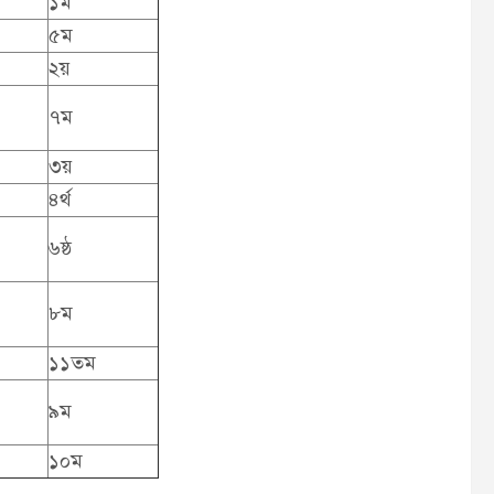
১ম
৫ম
২য়
৭ম
৩য়
৪র্থ
৬ষ্ঠ
৮ম
১১তম
৯ম
১০ম