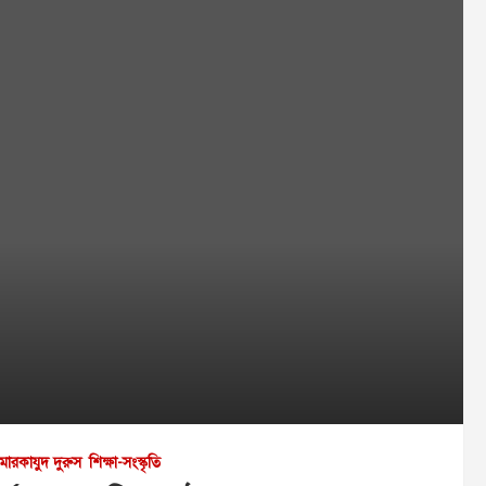
মারকাযুদ দুরুস
শিক্ষা-সংস্কৃতি