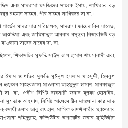
মুহাদ্দিস এবং মাদরাসা মসজিদের সাবেক ইমাম, লাখিরচর বড়
জিবুর রহমান সাহেব, পীর সাহেব লাখিরচর দা.বা.।
নী গার্ডেন মাদরাসার পরিচালক, মাদরাসা জায়েদ বিন সাবেত,
লাম আশুতিয়া এবং জামিয়াতুল আবরার বসুন্ধরা রিভারভিউ বড়
 মাওলানা সাবের সাহেব দা. বা.।
 ছিলেন, শিক্ষাসচিব মুফতি সাঈদ আল হাসান শামসাবাদী এবং
র ইমাম ও খতিব মুফতি মুঈনুল ইসলাম মাহমুদী, হিসবুল
েব হুজুরের সাহেবজাদা মাওলানা মাহমুদুল হাসান, মারকাজুল
দা. বা., প্রবীণ বিশিষ্ট ব্যবসায়ী জনাব মুস্তফা হোসাইন,
ওলানা মুশতাক আহমাদ, বিশিষ্ট আলেমে দ্বীন মাওলানা কারামাত
্ট ব্যবসায়ী জনাব আবু রায়হান, মাসিক আদর্শ নারীর ম্যানেজার
াওলানা শহিদুল্লাহ, কম্পিউটার অপারেটর জনাব মুহিউদ্দীন