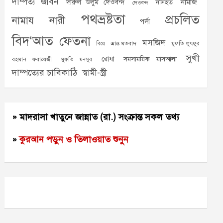
দাম্পত্য জীবন
দারুল উলুম দেওবন্দ
নামাজ
নসিহত
দেওবন্দ
পথভ্রষ্টতা
প্রচলিত
নামায
নারী
পর্দা
বিদ‘আত
ফেতনা
মসজিদ
ভ্রান্ত মতবাদ
মুফতি লুৎফুর
বিয়ে
সুখী
রোযা
সমসাময়িক মাসআলা
রহমান ফরায়েজী
মুফতি মনসুর
দাম্পত্যের চাবিকাঠি
স্বামী-স্ত্রী
» মাদরাসা খাতুনে জান্নাত (রা.) সংক্রান্ত সকল তথ্য
»
কুরআন পড়ুন ও তিলাওয়াত শুনুন