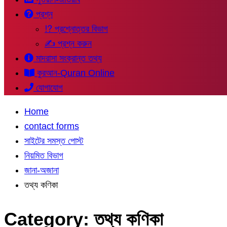
প্রশ্ন
⁉ প্রশ্নোত্তর বিভাগ
✍ প্রশ্ন করুন
মাদরাসা সংক্রান্ত তথ্য
কুরআন-Quran Online
যোগাযোগ
Home
contact forms
সাইটের সমস্ত পোস্ট
নিয়মিত বিভাগ
জানা-অজানা
তথ্য কণিকা
Category:
তথ্য কণিকা