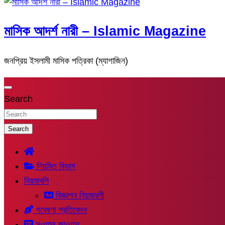
মাসিক আদর্শ নারী – Islamic Magazine
জনপ্রিয় ইসলামী মাসিক পত্রিকা (ম্যাগাজিন)
Search
Search
নিয়মিত বিভাগ
নিয়মাবলি
বিজ্ঞাপন নিয়মাবলী
গবেষণা প্রতিবেদন
সুওয়াল-জাওয়াব