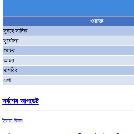
ওয়াক্ত
সুবহে সাদিক
সূর্যোদয়
যোহর
আছর
মাগরিব
এশা
সর্বশেষ আপডেট
ইফতা বিভাগ