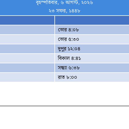
বৃহস্পতিবার, ৬ আগস্ট, ২০২৬
২৩ সফর, ১৪৪৮
ভোর ৪:০৮
ভোর ৫:৩০
দুপুর ১২:০৪
বিকাল ৪:৪১
সন্ধ্যা ৬:৩৮
রাত ৮:০০