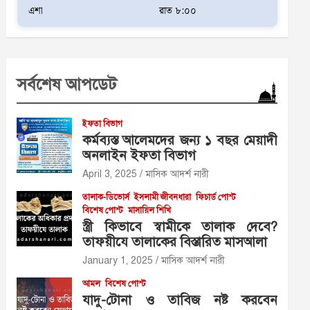
এশা
রাত ৮:০০
সর্বশেষ আপডেট
ইফতা বিভাগ
কর্মব্যস্ত আলেমদের জন্য ১ বছর মেয়াদী
অনলাইন ইফতা বিভাগ
April 3, 2025
মাসিক আদর্শ নারী
তালাক-ডিভোর্স
ইসলামী জীবনধারা
ফিচার্ড পোস্ট
বিশেষ পোস্ট
মাসায়িল শিখি
স্ত্রী কিভাবে স্বামীকে তালাক দেবে?
তাফয়ীযে তালাকের বিস্তারিত মাসআলা
January 1, 2025
মাসিক আদর্শ নারী
আমল
বিশেষ পোস্ট
যাদু-টোনা ও তাবিজ নষ্ট করবেন