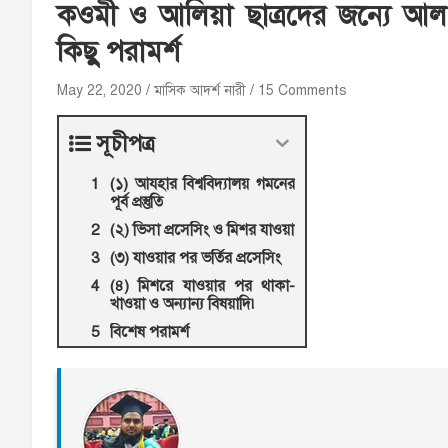
কওমী ও আলিয়া ছাত্রদের জন্যে আল আ
কিছু পরামর্শ
May 22, 2020
মাসিক আদর্শ নারী
15 Comments
সূচীপত্র
(১) আযহার বিশ্ববিদ্যালয় গমনের
পূর্ব প্রস্তুতি
(২) ভিসা প্রসেসিং ও মিশর যাওয়া
(৩) যাওয়ার পর ভর্তির প্রসেসিং
(৪) মিশরে যাওয়ার পর থাকা-
খাওয়া ও অন্যান্য বিষয়াদি৷
বিশেষ পরামর্শ