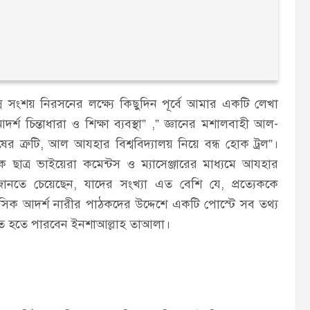
 সংশয় নিরসনের লক্ষ্যে কিছুদিন পূর্বে আমার একটি লেখা
শ চিন্তাধারা ও শিক্ষা ব্যবস্থা” ,” জ্ঞানের মশালবাহী আল-
েষের ত্রুটি, আল আযহার বিশ্ববিদ্যালয় নিয়ে বন্ধ হোক ট্রল”।
ত্র ভাইয়েরা কমেন্টস ও ম্যাসেঞ্জারের মাধ্যমে আযহার
়ে জানতে চেয়েছেন, যাদের সংখ্যা এত বেশি যে, প্রত্যেককে
াসিক আদর্শ নারীর পাঠকদের উদ্দেশে একটি পোস্টে সব তথ্য
ৃত হতে পারবেন ইনশাআল্লাহ তাআলা।