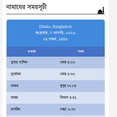
r
নামাযের সময়সূচী
c
h
Dhaka, Bangladesh
শুক্রবার, ৭ আগস্ট, ২০২৬
২৪ সফর, ১৪৪৮
ওয়াক্ত
সময়
সুবহে সাদিক
ভোর ৪:০৮
সূর্যোদয়
ভোর ৫:৩০
যোহর
দুপুর ১২:০৪
আছর
বিকাল ৪:৪১
মাগরিব
সন্ধ্যা ৬:৩৮