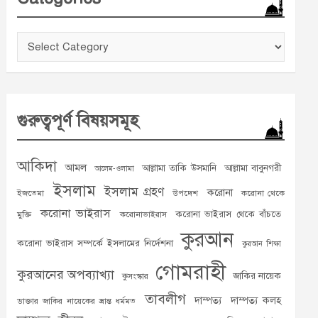
Categories
গুরুত্বপূর্ণ বিষয়সমূহ
আকিদা
আমল
আল্লামা তাকি উসমানি
আল্লামা বাবুনগরী
আলেম-ওলামা
ইসলাম
ইসলাম গ্রহণ
করোনা
ইজতেমা
উপদেশ
করোনা থেকে
করোনা ভাইরাস
করোনা ভাইরাস থেকে বাঁচতে
মুক্তি
করোনাভাইরাস
কুরআন
করোনা ভাইরাস সম্পর্কে ইসলামের নির্দেশনা
কুরআন শিক্ষা
গোমরাহী
কুরআনের অপব্যাখ্যা
জাকির নায়েক
কুসংস্কার
তাবলীগ
দাম্পত্য
দাম্পত্য কলহ
ডাক্তার জাকির নায়েকের ভ্রান্ত ধর্মমত