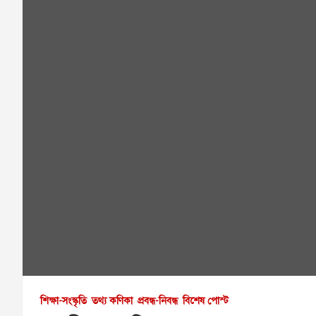
শিক্ষা-সংস্কৃতি
তথ্য কণিকা
প্রবন্ধ-নিবন্ধ
বিশেষ পোস্ট