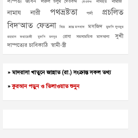
দাম্পত্য জীবন
দারুল উলুম দেওবন্দ
নামাজ
নসিহত
দেওবন্দ
পথভ্রষ্টতা
প্রচলিত
নামায
নারী
পর্দা
বিদ‘আত
ফেতনা
মসজিদ
ভ্রান্ত মতবাদ
মুফতি লুৎফুর
বিয়ে
সুখী
রোযা
সমসাময়িক মাসআলা
রহমান ফরায়েজী
মুফতি মনসুর
দাম্পত্যের চাবিকাঠি
স্বামী-স্ত্রী
» মাদরাসা খাতুনে জান্নাত (রা.) সংক্রান্ত সকল তথ্য
»
কুরআন পড়ুন ও তিলাওয়াত শুনুন