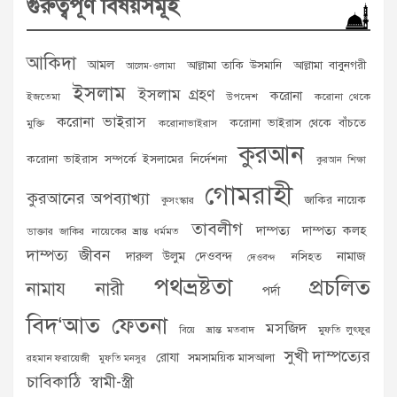
গুরুত্বপূর্ণ বিষয়সমূহ
আকিদা
আমল
আল্লামা তাকি উসমানি
আল্লামা বাবুনগরী
আলেম-ওলামা
ইসলাম
ইসলাম গ্রহণ
করোনা
ইজতেমা
উপদেশ
করোনা থেকে
করোনা ভাইরাস
করোনা ভাইরাস থেকে বাঁচতে
মুক্তি
করোনাভাইরাস
কুরআন
করোনা ভাইরাস সম্পর্কে ইসলামের নির্দেশনা
কুরআন শিক্ষা
গোমরাহী
কুরআনের অপব্যাখ্যা
জাকির নায়েক
কুসংস্কার
তাবলীগ
দাম্পত্য
দাম্পত্য কলহ
ডাক্তার জাকির নায়েকের ভ্রান্ত ধর্মমত
দাম্পত্য জীবন
দারুল উলুম দেওবন্দ
নামাজ
নসিহত
দেওবন্দ
পথভ্রষ্টতা
প্রচলিত
নামায
নারী
পর্দা
বিদ‘আত
ফেতনা
মসজিদ
ভ্রান্ত মতবাদ
মুফতি লুৎফুর
বিয়ে
সুখী দাম্পত্যের
রোযা
সমসাময়িক মাসআলা
রহমান ফরায়েজী
মুফতি মনসুর
চাবিকাঠি
স্বামী-স্ত্রী