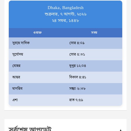
Dhaka, Bangladesh
শুক্রবার, ৭ আগস্ট, ২০২৬
২৪ সফর, ১৪৪৮
ওয়াক্ত
সময়
সুবহে সাদিক
ভোর ৪:০৯
সূর্যোদয়
ভোর ৫:৩১
যোহর
দুপুর ১২:০৪
আছর
বিকাল ৪:৪১
মাগরিব
সন্ধ্যা ৬:৩৮
এশা
রাত ৭:৫৯
সর্বশেষ আপডেট