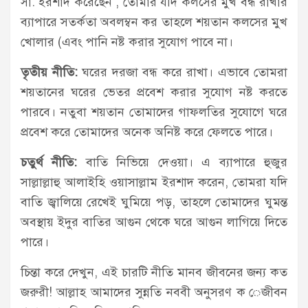
সা. ইরশাদ করেছেন , তােমার যদি কলসের মুখ বন্ধ রাখার
ব্যাপারে সতর্কতা অবলম্বন কর তাহলে শয়তান কলসের মুখ
খােলার (এবং পানি নষ্ট করার সুযােগ পাবে না।
তৃতীয় নীতি:
ঘরের দরজা বন্ধ করে রাখা। এভাবে তােমরা
শয়তানের ঘরের ভেতর প্রবেশ করার সুযােগ নষ্ট করতে
পারবে। নতুবা শয়তান তােমাদের গাফলতির সুযােগে ঘরে
প্রবেশ করে তােমাদের অনেক অনিষ্ট করে ফেলতে পারে।
চতুর্থ নীতি:
বাতি নিভিয়ে দেওয়া। এ ব্যাপারে হুজুর
সাল্লাল্লাহু আলাইহি ওয়াসাল্লাম ইরশাদ করেন, তােমরা যদি
বাতি জ্বালিয়ে রেখেই ঘুমিয়ে পড়, তাহলে তােমাদের ঘুমন্ত
অবস্থায় ইদুর বাতির আগুন থেকে ঘরে আগুন লাগিয়ে দিতে
পারে।
চিন্তা করে দেখুন, এই চারটি নীতি মানব জীবনের জন্য কত
জরুরী! আল্লাহ আমাদের সুন্নতি নববী অনুসরণ ক েজীবন