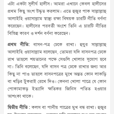
এটা একটা সুদীর্ঘ হাদীস। আমরা এখানে কেবল হাদীসের
প্রথম কিছু অংশ উদ্ধৃত করলাম। এতে হুজুর পাক সাল্লাল্লাহু
আলাইহি ওয়াসাল্লাম স্বাস্থ্য রক্ষা বিষয়ক চারটি নীতি বর্ণনা
করেছেন। হাদীসের পরবর্তী অংশে তিনি এ চারটি নীতির
বিভিন্ন কারণ ও দর্শন বর্ণনা করেছেন।
প্রথম নীতি:
বাসন-পত্র ঢেকে রাখা। হুযুর সাল্লাল্লাহু
আলাইহি ওয়াসাল্লাম বলেছেন, তােমরা যদি বাসনপত্র ঢেকে
রাখ তাহলে শয়তানের পক্ষে সেগুলি খােলার সুযােগ হবে
না। তিনি বলেছেন, যদি বাসন পত্র ঢেকে রাখার জন্য আর
কিছু না পাও তাহলে বাসনপত্রের মুখে অন্তত কোন লাকড়ি
বা খড়ির টুকরাই রেখে দিও। কেননা খােলা পাত্রে যে কোন
পােকামাকড় ইত্যাদি ক্ষতিকর জিনিস পতিত হওয়ার
আশংকা থাকে।
দ্বিতীয় নীতি :
কলস বা পানীয় পাত্রের মুখ বন্ধ রাখা। হুজুর