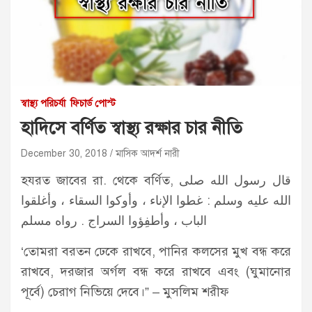
স্বাস্থ্য পরিচর্যা
ফিচার্ড পোস্ট
হাদিসে বর্ণিত স্বাস্থ্য রক্ষার চার নীতি
December 30, 2018
মাসিক আদর্শ নারী
হযরত জাবের রা. থেকে বর্ণিত, قال رسول الله صلى
الله عليه وسلم : غطوا الإناء ، وأوكوا السقاء ، وأغلقوا
الباب ، وأطفِؤوا السراج . رواه مسلم
‘তােমরা বরতন ঢেকে রাখবে, পানির কলসের মুখ বন্ধ করে
রাখবে, দরজার অর্গল বন্ধ করে রাখবে এবং (ঘুমানাের
পূর্বে) চেরাগ নিভিয়ে দেবে।” – মুসলিম শরীফ