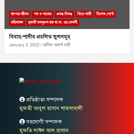
দাম্পত্য জীবন
পথ ও পাথেয়
প্রবন্ধ-নিবন্ধ
বিয়ে-শাদী
বিশেষ পোস্ট
মহিলাঙ্গন
মুফতী মনসূরুল হক দা.বা. এর লেখনী
বিবাহ-শাদীর প্রচলিত ভুলসমূহ
January 3, 2022
মাসিক আদর্শ নারী
প্রতিষ্ঠাতা সম্পাদক
মুফতী আবুল হাসান শামসাবাদী
সহযোগী সম্পাদক
মুফতি সাঈদ আল হাসান