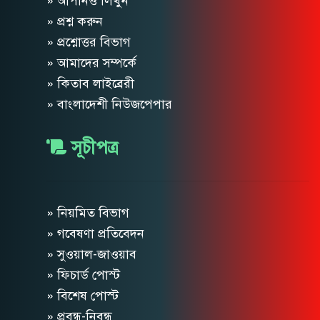
» আপনিও লিখুন
» প্রশ্ন করুন
» প্রশ্নোত্তর বিভাগ
» আমাদের সম্পর্কে
» কিতাব লাইব্রেরী
» বাংলাদেশী নিউজপেপার
সূচীপত্র
» নিয়মিত বিভাগ
» গবেষণা প্রতিবেদন
» সুওয়াল-জাওয়াব
» ফিচার্ড পোস্ট
» বিশেষ পোস্ট
» প্রবন্ধ-নিবন্ধ