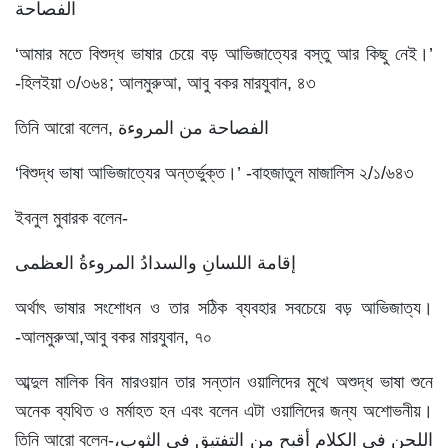
الفصاحة
‘আমার মতে বিশুদ্ধ ভাষার চেয়ে বড় আভিজাত্যের বস্তু আর কিছু নেই।’
-হিলইয়া ৩/৩৬৪; আলমুরুআ, আবু বকর মারযুবান, ৪৩
তিনি আরো বলেন, الفصاحة من المروءة
‘বিশুদ্ধ ভাষা আভিজাত্যের অন্তর্ভুক্ত।’ -বাহজাতুল মাজালিস ২/১/৬৪৩
ইবনুল মুবারক বলেন-
إقامة اللسانِ والسدادُ المروءةُ العظمى
অর্থাৎ ভাষার সংশোধন ও তার সঠিক ব্যবহার সবচেয়ে বড় আভিজাত্য।
-আলমুরুআ,আবু বকর মারযুবান, ৭০
আব্দুল মালিক বিন মারওয়ান তার সন্তান ওয়ালিদের মুখে অশুদ্ধ ভাষা শুনে
অনেক ব্যথিত ও মর্মাহত হন এবং বলেন এটা ওয়ালিদের জন্য অশোভনীয়।
তিনি আরো বলেন-اللحن في الكلام أقبح من التفتيق في الثوب،