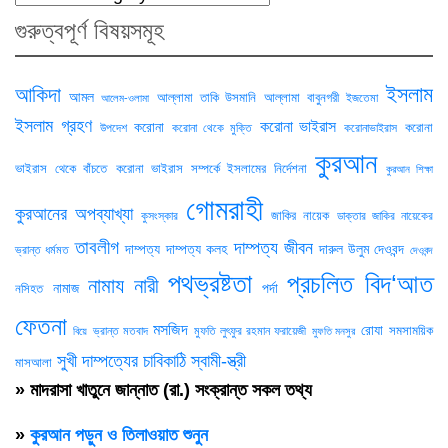
গুরুত্বপূর্ণ বিষয়সমূহ
ইসলাম
আকিদা
আমল
আল্লামা তাকি উসমানি
আল্লামা বাবুনগরী
ইজতেমা
আলেম-ওলামা
ইসলাম গ্রহণ
করোনা ভাইরাস
করোনা
করোনা
উপদেশ
করোনা থেকে মুক্তি
করোনাভাইরাস
কুরআন
ভাইরাস থেকে বাঁচতে
করোনা ভাইরাস সম্পর্কে ইসলামের নির্দেশনা
কুরআন শিক্ষা
গোমরাহী
কুরআনের অপব্যাখ্যা
জাকির নায়েক
কুসংস্কার
ডাক্তার জাকির নায়েকের
তাবলীগ
দাম্পত্য জীবন
দাম্পত্য
দাম্পত্য কলহ
দারুল উলুম দেওবন্দ
ভ্রান্ত ধর্মমত
দেওবন্দ
পথভ্রষ্টতা
প্রচলিত বিদ‘আত
নামায
নারী
নামাজ
পর্দা
নসিহত
ফেতনা
মসজিদ
রোযা
সমসাময়িক
ভ্রান্ত মতবাদ
মুফতি লুৎফুর রহমান ফরায়েজী
বিয়ে
মুফতি মনসুর
সুখী দাম্পত্যের চাবিকাঠি
স্বামী-স্ত্রী
মাসআলা
» মাদরাসা খাতুনে জান্নাত (রা.) সংক্রান্ত সকল তথ্য
»
কুরআন পড়ুন ও তিলাওয়াত শুনুন