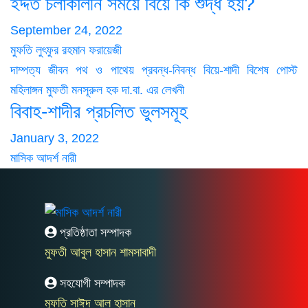
ইদ্দত চলাকালীন সময়ে বিয়ে কি শুদ্ধ হয়?
September 24, 2022
মুফতি লুৎফুর রহমান ফরায়েজী
দাম্পত্য জীবন
পথ ও পাথেয়
প্রবন্ধ-নিবন্ধ
বিয়ে-শাদী
বিশেষ পোস্ট
মহিলাঙ্গন
মুফতী মনসূরুল হক দা.বা. এর লেখনী
বিবাহ-শাদীর প্রচলিত ভুলসমূহ
January 3, 2022
মাসিক আদর্শ নারী
প্রতিষ্ঠাতা সম্পাদক
মুফতী আবুল হাসান শামসাবাদী
সহযোগী সম্পাদক
মুফতি সাঈদ আল হাসান