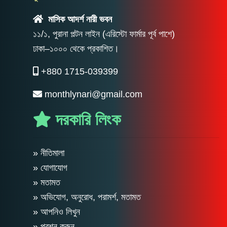
মাসিক আদর্শ নারী ভবন
১১/১, পুরানা পল্টন লাইন (এরিস্টো ফার্মার পূর্ব পাশে)
ঢাকা–১০০০ থেকে প্রকাশিত।
+880 1715-039399
monthlynari@gmail.com
দরকারি লিংক
» নীতিমালা
» যোগাযোগ
» মতামত
» অভিযোগ, অনুরোধ, পরামর্শ, মতামত
» আপনিও লিখুন
» প্রশ্ন করুন