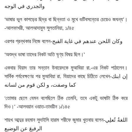
والجدري في الوجه
‘ভাষার ভুল কাপড়ের ছিদ্র বা ছিন্নতা ও মুখে গুটিবসন্তের চেয়েও জঘন্য’।
-আলফাখরী, আলআদাবুস সুলতানিয়া, ১/৪৫
এরপর গ্রন্থকার নিজে বলেন-وكان اللحن عندهم في غاية القبح
‘অশুদ্ধ ভাষা তাদের নিকট অতি ঘৃণ্য বিষয় ছিল।’
একবার যিয়াদ তার সন্তান উবায়েদকে মুআবিয়া রা.-এর নিকট পাঠালেন।
সার্বিক পর্যবেক্ষণের পর মুআবিয়া রা. যিয়াদের কাছে চিঠিতে লেখেন-إن ابنك
كما وصفت، و لكن قوم من لسانه
‘তোমার ছেলে যেমন বলেছিলে ঠিক তেমনি, তবে একটু ভাষাটা ঠিক করে
দিও।’ -আলবয়ান ওয়াত-তাবয়ীন ১/১৪৫
শায়খ আব্দুর রহমান সুদাইসি হারাম শরীফে জুমার খুতবায় বলেন-اللغةُ تُعلِي
الرفيعَ عن الوضيع