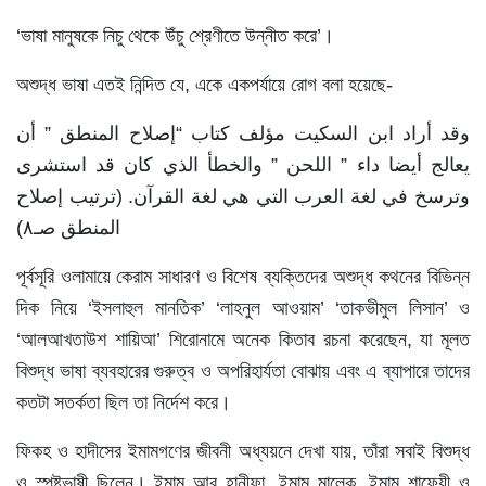
‘ভাষা মানুষকে নিচু থেকে উঁচু শ্রেণীতে উন্নীত করে’।
অশুদ্ধ ভাষা এতই নিন্দিত যে, একে একপর্যায়ে রোগ বলা হয়েছে-
وقد أراد ابن السكيت مؤلف كتاب “إصلاح المنطق ” أن
يعالج أيضا داء ” اللحن ” والخطأ الذي كان قد استشرى
وترسخ في لغة العرب التي هي لغة القرآن. (ترتيب إصلاح
المنطق صـ٨)
পূর্বসূরি ওলামায়ে কেরাম সাধারণ ও বিশেষ ব্যক্তিদের অশুদ্ধ কথনের বিভিন্ন
দিক নিয়ে ‘ইসলাহুল মানতিক’ ‘লাহনুল আওয়াম’ ‘তাকভীমুল লিসান’ ও
‘আলআখতাউশ শায়িআ’ শিরোনামে অনেক কিতাব রচনা করেছেন, যা মূলত
বিশুদ্ধ ভাষা ব্যবহারের গুরুত্ব ও অপরিহার্যতা বোঝায় এবং এ ব্যাপারে তাদের
কতটা সতর্কতা ছিল তা নির্দেশ করে।
ফিকহ ও হাদীসের ইমামগণের জীবনী অধ্যয়নে দেখা যায়, তাঁরা সবাই বিশুদ্ধ
ও স্পষ্টভাষী ছিলেন। ইমাম আবু হানীফা, ইমাম মালেক, ইমাম শাফেয়ী ও