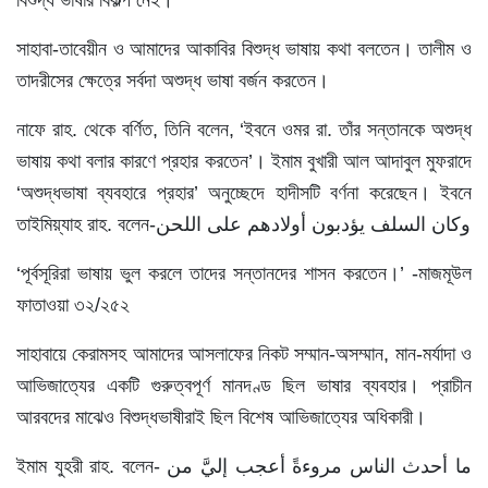
সাহাবা-তাবেয়ীন ও আমাদের আকাবির বিশুদ্ধ ভাষায় কথা বলতেন। তালীম ও
তাদরীসের ক্ষেত্রে সর্বদা অশুদ্ধ ভাষা বর্জন করতেন।
নাফে রাহ. থেকে বর্ণিত, তিনি বলেন, ‘ইবনে ওমর রা. তাঁর সন্তানকে অশুদ্ধ
ভাষায় কথা বলার কারণে প্রহার করতেন’। ইমাম বুখারী আল আদাবুল মুফরাদে
‘অশুদ্ধভাষা ব্যবহারে প্রহার’ অনুচ্ছেদে হাদীসটি বর্ণনা করেছেন। ইবনে
তাইমিয়্যাহ রাহ. বলেন-وكان السلف يؤدبون أولادهم على اللحن
‘পূর্বসূরিরা ভাষায় ভুল করলে তাদের সন্তানদের শাসন করতেন।’ -মাজমূউল
ফাতাওয়া ৩২/২৫২
সাহাবায়ে কেরামসহ আমাদের আসলাফের নিকট সম্মান-অসম্মান, মান-মর্যাদা ও
আভিজাত্যের একটি গুরুত্বপূর্ণ মানদণ্ড ছিল ভাষার ব্যবহার। প্রাচীন
আরবদের মাঝেও বিশুদ্ধভাষীরাই ছিল বিশেষ আভিজাত্যের অধিকারী।
ইমাম যুহরী রাহ. বলেন- ما أحدث الناس مروءةً أعجب إليَّ من