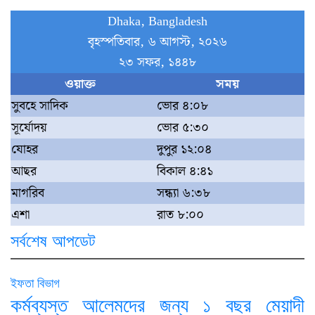
Dhaka, Bangladesh
বৃহস্পতিবার, ৬ আগস্ট, ২০২৬
২৩ সফর, ১৪৪৮
ওয়াক্ত
সময়
সুবহে সাদিক
ভোর ৪:০৮
সূর্যোদয়
ভোর ৫:৩০
যোহর
দুপুর ১২:০৪
আছর
বিকাল ৪:৪১
মাগরিব
সন্ধ্যা ৬:৩৮
এশা
রাত ৮:০০
সর্বশেষ আপডেট
ইফতা বিভাগ
কর্মব্যস্ত আলেমদের জন্য ১ বছর মেয়াদী