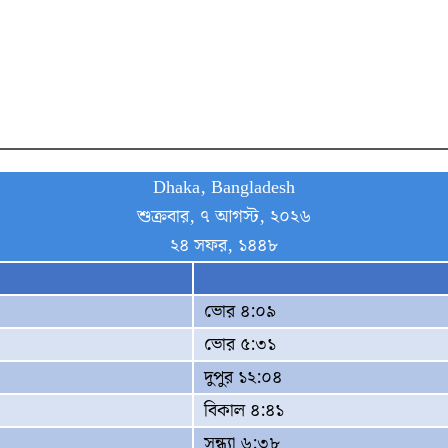
Dhaka, Bangladesh
শুক্রবার, ৭ আগস্ট, ২০২৬
২৪ সফর, ১৪৪৮
ভোর ৪:০৯
ভোর ৫:৩১
দুপুর ১২:০৪
বিকাল ৪:৪১
সন্ধ্যা ৬:৩৮