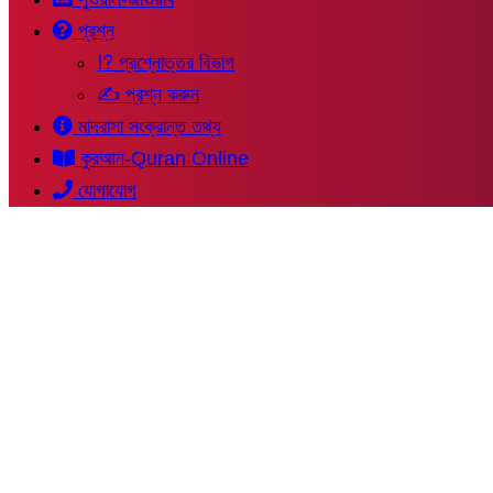
প্রশ্ন
⁉ প্রশ্নোত্তর বিভাগ
✍ প্রশ্ন করুন
মাদরাসা সংক্রান্ত তথ্য
কুরআন-Quran Online
যোগাযোগ