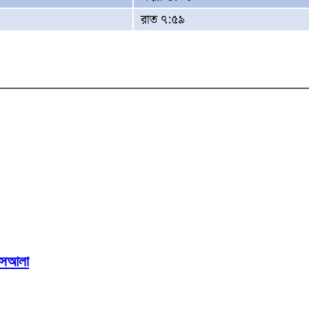
রাত ৭:৫৯
মাসআলা