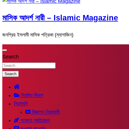
মাসিক আদর্শ নারী – Islamic Magazine
জনপ্রিয় ইসলামী মাসিক পত্রিকা (ম্যাগাজিন)
Search
Search
নিয়মিত বিভাগ
নিয়মাবলি
বিজ্ঞাপন নিয়মাবলী
গবেষণা প্রতিবেদন
সুওয়াল-জাওয়াব