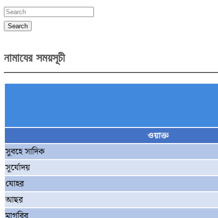
pagination
Search
নামাযের সময়সূচী
ওয়াক্ত
সুবহে সাদিক
সূর্যোদয়
যোহর
আছর
মাগরিব