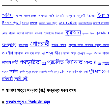
ইসলাম
আকিদা
আমল
আল্লামা তাকি উসমানি
আল্লামা বাবুনগরী
ইজতেমা
আলেম-ওলামা
ইসলাম গ্রহণ
করোনা ভাইরাস
করোনা
করোনা ভাইরাস
উপদেশ
করোনা থেকে মুক্তি
করোনাভাইরাস
কুরআন
কুরআনের
থেকে বাঁচতে
করোনা ভাইরাস সম্পর্কে ইসলামের নির্দেশনা
কুরআন শিক্ষা
গোমরাহী
অপব্যাখ্যা
জাকির নায়েক
কুসংস্কার
ডাক্তার জাকির নায়েকের ভ্রান্ত ধর্মমত
তাবলীগ
দাম্পত্য জীবন
দাম্পত্য
দাম্পত্য কলহ
দারুল উলুম দেওবন্দ
নামাজ
নসিহত
দেওবন্দ
পথভ্রষ্টতা
প্রচলিত বিদ‘আত
ফেতনা
নামায
নারী
পর্দা
ভ্রান্ত
বিয়ে
সুখী দাম্পত্যের
মসজিদ
রোযা
সমসাময়িক মাসআলা
মতবাদ
মুফতি লুৎফুর রহমান ফরায়েজী
মুফতি মনসুর
চাবিকাঠি
স্বামী-স্ত্রী
» মাদরাসা খাতুনে জান্নাত (রা.) সংক্রান্ত সকল তথ্য
»
কুরআন পড়ুন ও তিলাওয়াত শুনুন