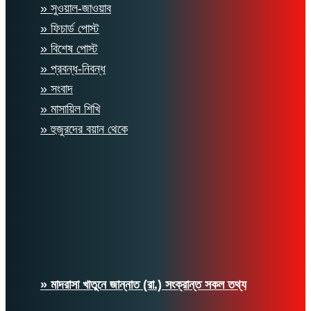
» সুওয়াল-জাওয়াব
» ফিচার্ড পোস্ট
» বিশেষ পোস্ট
» প্রবন্ধ-নিবন্ধ
» সংবাদ
» মাসায়িল শিখি
» হুজুরদের বয়ান থেকে
» মাদরাসা খাতুনে জান্নাত (রা.) সংক্রান্ত সকল তথ্য