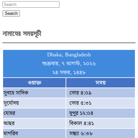
Search
নামাযের সময়সূচী
Dhaka, Bangladesh
শুক্রবার, ৭ আগস্ট, ২০২৬
২৪ সফর, ১৪৪৮
ওয়াক্ত
সময়
সুবহে সাদিক
ভোর ৪:০৯
সূর্যোদয়
ভোর ৫:৩১
যোহর
দুপুর ১২:০৪
আছর
বিকাল ৪:৪১
মাগরিব
সন্ধ্যা ৬:৩৮