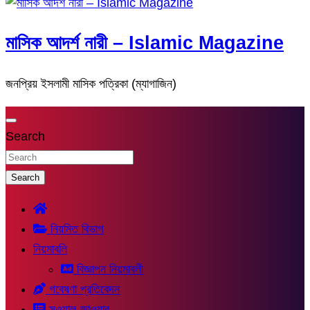
মাসিক আদর্শ নারী – Islamic Magazine
জনপ্রিয় ইসলামী মাসিক পত্রিকা (ম্যাগাজিন)
Search
Search
নিয়মিত বিভাগ
নিয়মাবলি
বিজ্ঞাপন নিয়মাবলী
গবেষণা প্রতিবেদন
সুওয়াল-জাওয়াব