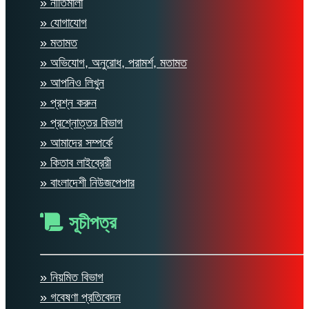
» নীতিমালা
» যোগাযোগ
» মতামত
» অভিযোগ, অনুরোধ, পরামর্শ, মতামত
» আপনিও লিখুন
» প্রশ্ন করুন
» প্রশ্নোত্তর বিভাগ
» আমাদের সম্পর্কে
» কিতাব লাইব্রেরী
» বাংলাদেশী নিউজপেপার
সূচীপত্র
» নিয়মিত বিভাগ
» গবেষণা প্রতিবেদন