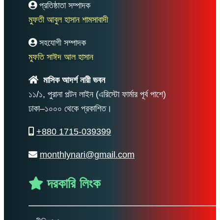
প্রতিষ্ঠাতা সম্পাদক
মুফতী আবুল হাসান শামসাবাদী
সহযোগী সম্পাদক
মুফতি সাঈদ আল হাসান
মাসিক আদর্শ নারী ভবন
১১/১, পুরানা পল্টন লাইন (এরিস্টো ফার্মার পূর্ব পাশে)
ঢাকা–১০০০ থেকে প্রকাশিত।
+880 1715-039399
monthlynari@gmail.com
দরকারি লিংক