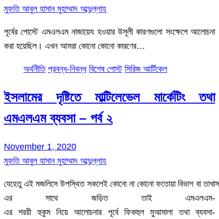
মুফতি আবুল হাসান মুহাম্মাদ আব্দুল্লাহ
পূর্বের পোস্টে এমএলএম নাজায়েয হওয়ার উসূলী কারণগুলো সংক্ষেপে আলোচনা
করা হয়েছিল। এখন আমরা কোনো কোনো কারণের…
অর্থনীতি
প্রবন্ধ-নিবন্ধ
বিশেষ পোস্ট
সিরিজ আর্টিকেল
ইসলামের দৃষ্টিতে মাল্টিলেভেল মার্কেটিং তথা
এমএলএম ব্যবসা – পর্ব ২
November 1, 2020
মুফতি আবুল হাসান মুহাম্মাদ আব্দুল্লাহ
যেহেতু এই মজলিসে উপস্থিত সকলেই কোনো না কোনো ফতোয়া বিভাগ বা তাখাস
এর সাথে জড়িত তাই এমএলএম-
এর শরয়ী হুকুম নিয়ে আলোচনার পূর্বে ফিকহুল মুআমালা তথা ব্যবসা-