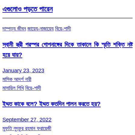
এগুলোও পড়তে পারেন
দাম্পত্য জীবন
জায়েয-নাজায়েয
বিয়ে-শাদী
স্বামী স্ত্রী পরস্পর গোপনাঙ্গের দিকে তাকালে কি স্মৃতি শক্তি নষ্ট
হয়ে যায়?
January 23, 2023
মাসিক আদর্শ নারী
মাসায়িল শিখি
বিয়ে-শাদী
ইদ্দত কাকে বলে? ইদ্দত কতদিন পালন করতে হয়?
September 27, 2022
মুফতি লুৎফুর রহমান ফরায়েজী