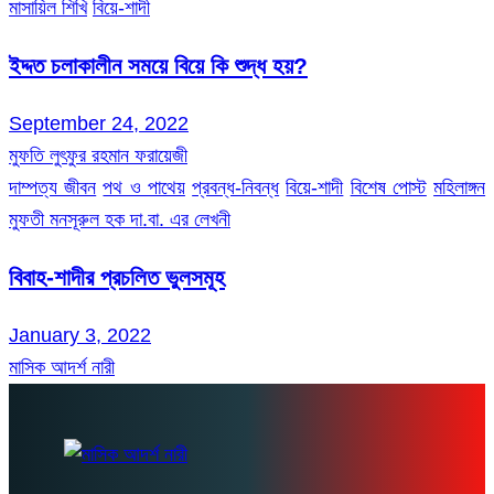
মাসায়িল শিখি
বিয়ে-শাদী
ইদ্দত চলাকালীন সময়ে বিয়ে কি শুদ্ধ হয়?
September 24, 2022
মুফতি লুৎফুর রহমান ফরায়েজী
দাম্পত্য জীবন
পথ ও পাথেয়
প্রবন্ধ-নিবন্ধ
বিয়ে-শাদী
বিশেষ পোস্ট
মহিলাঙ্গন
মুফতী মনসূরুল হক দা.বা. এর লেখনী
বিবাহ-শাদীর প্রচলিত ভুলসমূহ
January 3, 2022
মাসিক আদর্শ নারী