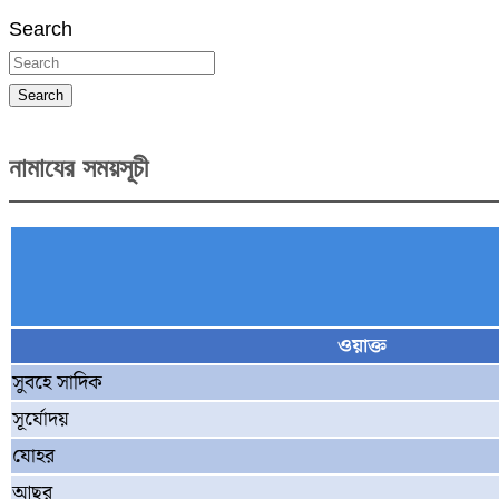
Search
Search
নামাযের সময়সূচী
ওয়াক্ত
সুবহে সাদিক
সূর্যোদয়
যোহর
আছর