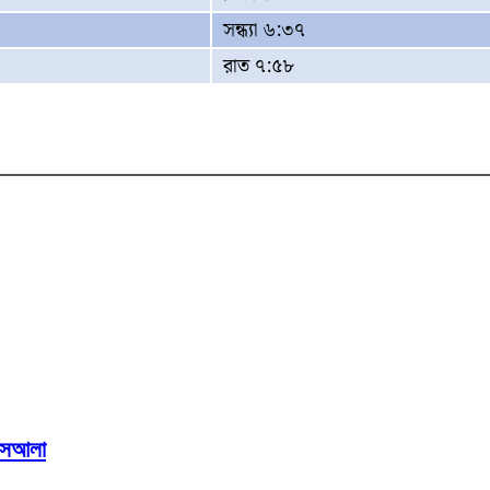
সন্ধ্যা ৬:৩৭
রাত ৭:৫৮
মাসআলা