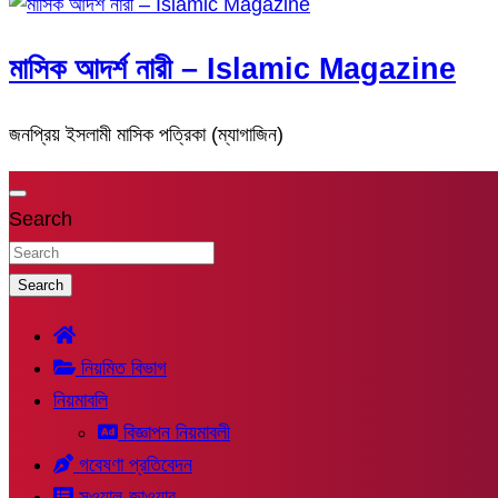
মাসিক আদর্শ নারী – Islamic Magazine
জনপ্রিয় ইসলামী মাসিক পত্রিকা (ম্যাগাজিন)
Search
Search
নিয়মিত বিভাগ
নিয়মাবলি
বিজ্ঞাপন নিয়মাবলী
গবেষণা প্রতিবেদন
সুওয়াল-জাওয়াব