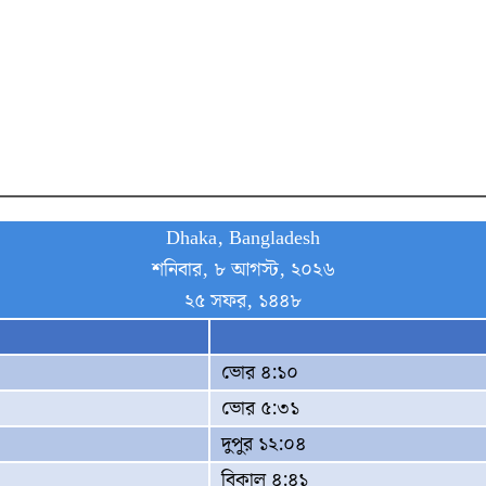
Dhaka, Bangladesh
শনিবার, ৮ আগস্ট, ২০২৬
২৫ সফর, ১৪৪৮
ভোর ৪:১০
ভোর ৫:৩১
দুপুর ১২:০৪
বিকাল ৪:৪১