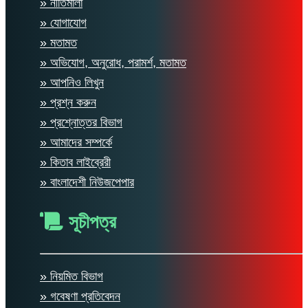
» নীতিমালা
» যোগাযোগ
» মতামত
» অভিযোগ, অনুরোধ, পরামর্শ, মতামত
» আপনিও লিখুন
» প্রশ্ন করুন
» প্রশ্নোত্তর বিভাগ
» আমাদের সম্পর্কে
» কিতাব লাইব্রেরী
» বাংলাদেশী নিউজপেপার
সূচীপত্র
» নিয়মিত বিভাগ
» গবেষণা প্রতিবেদন