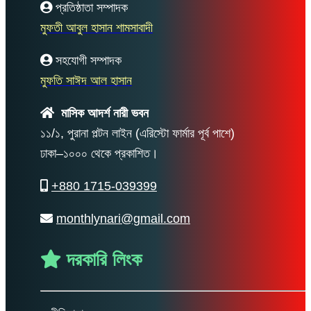
প্রতিষ্ঠাতা সম্পাদক
মুফতী আবুল হাসান শামসাবাদী
সহযোগী সম্পাদক
মুফতি সাঈদ আল হাসান
মাসিক আদর্শ নারী ভবন
১১/১, পুরানা পল্টন লাইন (এরিস্টো ফার্মার পূর্ব পাশে)
ঢাকা–১০০০ থেকে প্রকাশিত।
+880 1715-039399
monthlynari@gmail.com
দরকারি লিংক