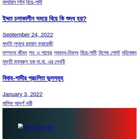
মাসায়িল শিখি
বিয়ে-শাদী
ইদ্দত চলাকালীন সময়ে বিয়ে কি শুদ্ধ হয়?
September 24, 2022
মুফতি লুৎফুর রহমান ফরায়েজী
দাম্পত্য জীবন
পথ ও পাথেয়
প্রবন্ধ-নিবন্ধ
বিয়ে-শাদী
বিশেষ পোস্ট
মহিলাঙ্গন
মুফতী মনসূরুল হক দা.বা. এর লেখনী
বিবাহ-শাদীর প্রচলিত ভুলসমূহ
January 3, 2022
মাসিক আদর্শ নারী