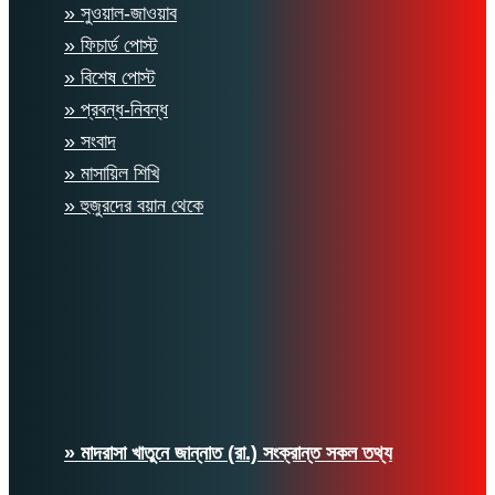
» সুওয়াল-জাওয়াব
» ফিচার্ড পোস্ট
» বিশেষ পোস্ট
» প্রবন্ধ-নিবন্ধ
» সংবাদ
» মাসায়িল শিখি
» হুজুরদের বয়ান থেকে
» মাদরাসা খাতুনে জান্নাত (রা.) সংক্রান্ত সকল তথ্য