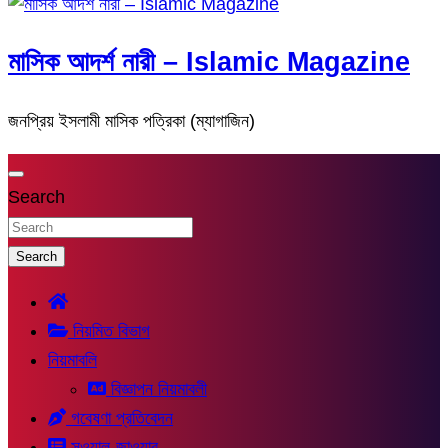
মাসিক আদর্শ নারী – Islamic Magazine
জনপ্রিয় ইসলামী মাসিক পত্রিকা (ম্যাগাজিন)
Search
Search
নিয়মিত বিভাগ
নিয়মাবলি
বিজ্ঞাপন নিয়মাবলী
গবেষণা প্রতিবেদন
সুওয়াল-জাওয়াব