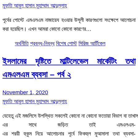
মুফতি আবুল হাসান মুহাম্মাদ আব্দুল্লাহ
পূর্বের পোস্টে এমএলএম নাজায়েয হওয়ার উসূলী কারণগুলো সংক্ষেপে আলোচনা
করা হয়েছিল। এখন আমরা কোনো কোনো কারণের…
অর্থনীতি
প্রবন্ধ-নিবন্ধ
বিশেষ পোস্ট
সিরিজ আর্টিকেল
ইসলামের দৃষ্টিতে মাল্টিলেভেল মার্কেটিং তথা
এমএলএম ব্যবসা – পর্ব ২
November 1, 2020
মুফতি আবুল হাসান মুহাম্মাদ আব্দুল্লাহ
যেহেতু এই মজলিসে উপস্থিত সকলেই কোনো না কোনো ফতোয়া বিভাগ বা তাখাস
এর সাথে জড়িত তাই এমএলএম-
এর শরয়ী হুকুম নিয়ে আলোচনার পূর্বে ফিকহুল মুআমালা তথা ব্যবসা-