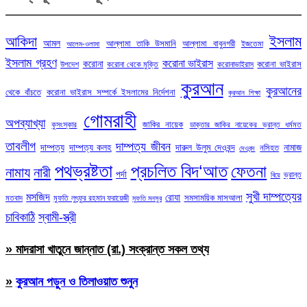
ইসলাম
আকিদা
আমল
আল্লামা তাকি উসমানি
আল্লামা বাবুনগরী
ইজতেমা
আলেম-ওলামা
ইসলাম গ্রহণ
করোনা ভাইরাস
করোনা
করোনা ভাইরাস
উপদেশ
করোনা থেকে মুক্তি
করোনাভাইরাস
কুরআন
কুরআনের
থেকে বাঁচতে
করোনা ভাইরাস সম্পর্কে ইসলামের নির্দেশনা
কুরআন শিক্ষা
গোমরাহী
অপব্যাখ্যা
জাকির নায়েক
কুসংস্কার
ডাক্তার জাকির নায়েকের ভ্রান্ত ধর্মমত
তাবলীগ
দাম্পত্য জীবন
দাম্পত্য
দাম্পত্য কলহ
দারুল উলুম দেওবন্দ
নামাজ
নসিহত
দেওবন্দ
পথভ্রষ্টতা
প্রচলিত বিদ‘আত
ফেতনা
নামায
নারী
পর্দা
ভ্রান্ত
বিয়ে
সুখী দাম্পত্যের
মসজিদ
রোযা
সমসাময়িক মাসআলা
মতবাদ
মুফতি লুৎফুর রহমান ফরায়েজী
মুফতি মনসুর
চাবিকাঠি
স্বামী-স্ত্রী
» মাদরাসা খাতুনে জান্নাত (রা.) সংক্রান্ত সকল তথ্য
»
কুরআন পড়ুন ও তিলাওয়াত শুনুন