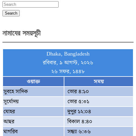
Search
নামাযের সময়সূচী
Dhaka, Bangladesh
রবিবার, ৯ আগস্ট, ২০২৬
২৬ সফর, ১৪৪৮
ওয়াক্ত
সময়
সুবহে সাদিক
ভোর ৪:১০
সূর্যোদয়
ভোর ৫:৩১
যোহর
দুপুর ১২:০৪
আছর
বিকাল ৪:৪০
মাগরিব
সন্ধ্যা ৬:৩৬