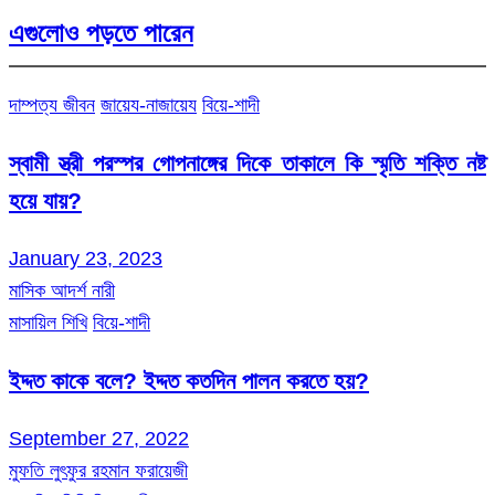
এগুলোও পড়তে পারেন
দাম্পত্য জীবন
জায়েয-নাজায়েয
বিয়ে-শাদী
স্বামী স্ত্রী পরস্পর গোপনাঙ্গের দিকে তাকালে কি স্মৃতি শক্তি নষ্ট
হয়ে যায়?
January 23, 2023
মাসিক আদর্শ নারী
মাসায়িল শিখি
বিয়ে-শাদী
ইদ্দত কাকে বলে? ইদ্দত কতদিন পালন করতে হয়?
September 27, 2022
মুফতি লুৎফুর রহমান ফরায়েজী