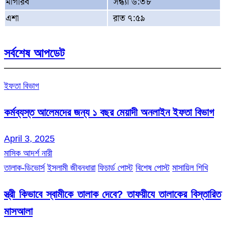
মাগরিব
সন্ধ্যা ৬:৩৮
এশা
রাত ৭:৫৯
সর্বশেষ আপডেট
ইফতা বিভাগ
কর্মব্যস্ত আলেমদের জন্য ১ বছর মেয়াদী অনলাইন ইফতা বিভাগ
April 3, 2025
মাসিক আদর্শ নারী
তালাক-ডিভোর্স
ইসলামী জীবনধারা
ফিচার্ড পোস্ট
বিশেষ পোস্ট
মাসায়িল শিখি
স্ত্রী কিভাবে স্বামীকে তালাক দেবে? তাফয়ীযে তালাকের বিস্তারিত
মাসআলা