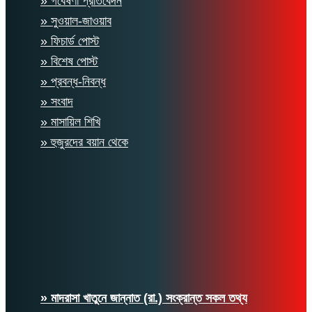
» গবেষণা প্রতিবেদন
» সুওয়াল-জাওয়াব
» ফিচার্ড পোস্ট
» বিশেষ পোস্ট
» প্রবন্ধ-নিবন্ধ
» সংবাদ
» মাসায়িল শিখি
» হুজুরদের বয়ান থেকে
» মাদরাসা খাতুনে জান্নাত (রা.) সংক্রান্ত সকল তথ্য