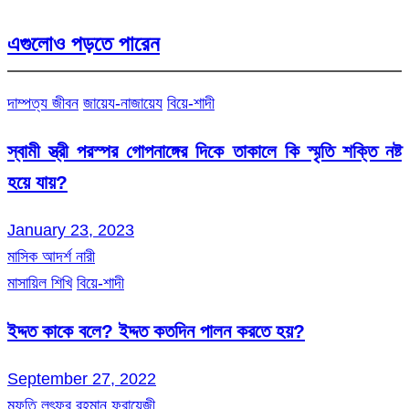
এগুলোও পড়তে পারেন
দাম্পত্য জীবন
জায়েয-নাজায়েয
বিয়ে-শাদী
স্বামী স্ত্রী পরস্পর গোপনাঙ্গের দিকে তাকালে কি স্মৃতি শক্তি নষ্ট
হয়ে যায়?
January 23, 2023
মাসিক আদর্শ নারী
মাসায়িল শিখি
বিয়ে-শাদী
ইদ্দত কাকে বলে? ইদ্দত কতদিন পালন করতে হয়?
September 27, 2022
মুফতি লুৎফুর রহমান ফরায়েজী