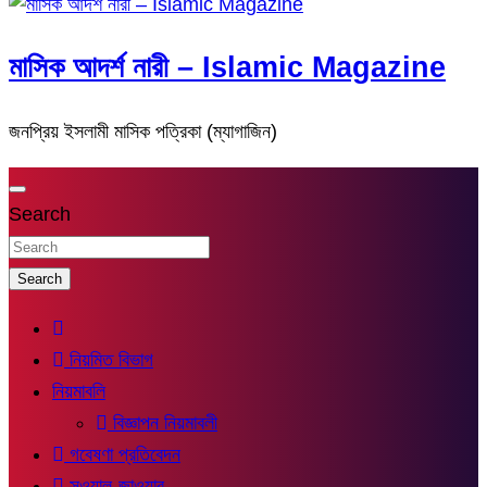
মাসিক আদর্শ নারী – Islamic Magazine
জনপ্রিয় ইসলামী মাসিক পত্রিকা (ম্যাগাজিন)
Search
Search
নিয়মিত বিভাগ
নিয়মাবলি
বিজ্ঞাপন নিয়মাবলী
গবেষণা প্রতিবেদন
সুওয়াল-জাওয়াব