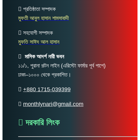
প্রতিষ্ঠাতা সম্পাদক
মুফতী আবুল হাসান শামসাবাদী
সহযোগী সম্পাদক
মুফতি সাঈদ আল হাসান
মাসিক আদর্শ নারী ভবন
১১/১, পুরানা পল্টন লাইন (এরিস্টো ফার্মার পূর্ব পাশে)
ঢাকা–১০০০ থেকে প্রকাশিত।
+880 1715-039399
monthlynari@gmail.com
দরকারি লিংক