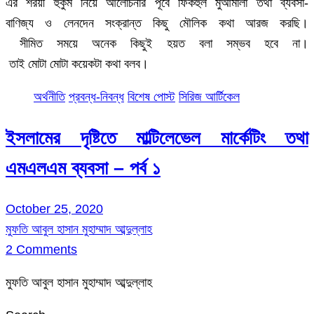
এর শরয়ী হুকুম নিয়ে আলোচনার পূর্বে ফিকহুল মুআমালা তথা ব্যবসা-
বাণিজ্য ও লেনদেন সংক্রান্ত কিছু মৌলিক কথা আরজ করছি।
সীমিত সময়ে অনেক কিছুই হয়ত বলা সম্ভব হবে না।
তাই মোটা মোটা কয়েকটা কথা বলব।
অর্থনীতি
প্রবন্ধ-নিবন্ধ
বিশেষ পোস্ট
সিরিজ আর্টিকেল
ইসলামের দৃষ্টিতে মাল্টিলেভেল মার্কেটিং তথা
এমএলএম ব্যবসা – পর্ব ১
October 25, 2020
মুফতি আবুল হাসান মুহাম্মাদ আব্দুল্লাহ
2 Comments
মুফতি আবুল হাসান মুহাম্মাদ আব্দুল্লাহ