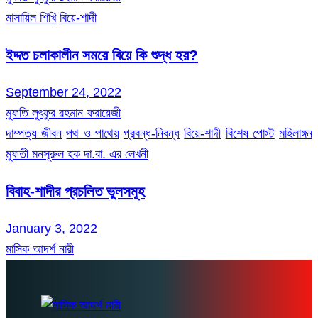
মাসায়িল শিখি
বিয়ে-শাদী
ইদ্দত চলাকালীন সময়ে বিয়ে কি শুদ্ধ হয়?
September 24, 2022
মুফতি লুৎফুর রহমান ফরায়েজী
দাম্পত্য জীবন
পথ ও পাথেয়
প্রবন্ধ-নিবন্ধ
বিয়ে-শাদী
বিশেষ পোস্ট
মহিলাঙ্গন
মুফতী মনসূরুল হক দা.বা. এর লেখনী
বিবাহ-শাদীর প্রচলিত ভুলসমূহ
January 3, 2022
মাসিক আদর্শ নারী