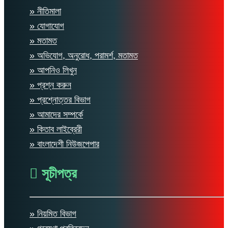
» নীতিমালা
» যোগাযোগ
» মতামত
» অভিযোগ, অনুরোধ, পরামর্শ, মতামত
» আপনিও লিখুন
» প্রশ্ন করুন
» প্রশ্নোত্তর বিভাগ
» আমাদের সম্পর্কে
» কিতাব লাইব্রেরী
» বাংলাদেশী নিউজপেপার
সূচীপত্র
» নিয়মিত বিভাগ