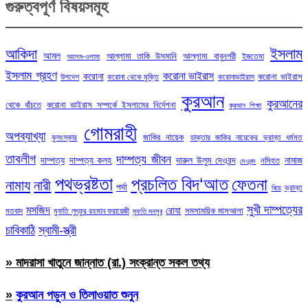
গুরুত্বপূর্ণ বিষয়সমূহ
ইসলাম
আকিদা
আমল
আল্লামা তাকি উসমানি
আল্লামা বাবুনগরী
ইজতেমা
আলেম-ওলামা
ইসলাম গ্রহণ
করোনা ভাইরাস
করোনা
করোনা ভাইরাস
উপদেশ
করোনা থেকে মুক্তি
করোনাভাইরাস
কুরআন
কুরআনের
থেকে বাঁচতে
করোনা ভাইরাস সম্পর্কে ইসলামের নির্দেশনা
কুরআন শিক্ষা
গোমরাহী
অপব্যাখ্যা
জাকির নায়েক
কুসংস্কার
ডাক্তার জাকির নায়েকের ভ্রান্ত ধর্মমত
তাবলীগ
দাম্পত্য জীবন
দাম্পত্য
দাম্পত্য কলহ
দারুল উলুম দেওবন্দ
নামাজ
নসিহত
দেওবন্দ
পথভ্রষ্টতা
প্রচলিত বিদ‘আত
ফেতনা
নামায
নারী
পর্দা
ভ্রান্ত
বিয়ে
সুখী দাম্পত্যের
মসজিদ
রোযা
সমসাময়িক মাসআলা
মতবাদ
মুফতি লুৎফুর রহমান ফরায়েজী
মুফতি মনসুর
চাবিকাঠি
স্বামী-স্ত্রী
» মাদরাসা খাতুনে জান্নাত (রা.) সংক্রান্ত সকল তথ্য
»
কুরআন পড়ুন ও তিলাওয়াত শুনুন