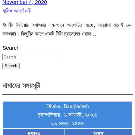
November 4, 2020
মাসিক আদর্শ নারী
ইদানীং মিডিয়ায় বলাৎকার এমনভাবে আলোচিত হচ্ছে, মাদ্রাসা মানেই যেন
বলাৎকার। কিছুদিন আগে একটি টিভি চ্যানেলের ওয়াজ…
Search
Search
নামাযের সময়সূচী
Dhaka, Bangladesh
বৃহস্পতিবার, ৬ আগস্ট, ২০২৬
২৩ সফর, ১৪৪৮
ওয়াক্ত
সময়