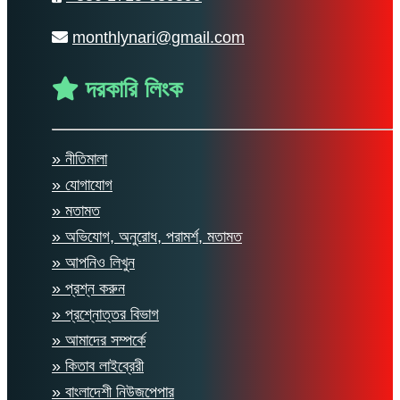
monthlynari@gmail.com
দরকারি লিংক
» নীতিমালা
» যোগাযোগ
» মতামত
» অভিযোগ, অনুরোধ, পরামর্শ, মতামত
» আপনিও লিখুন
» প্রশ্ন করুন
» প্রশ্নোত্তর বিভাগ
» আমাদের সম্পর্কে
» কিতাব লাইব্রেরী
» বাংলাদেশী নিউজপেপার