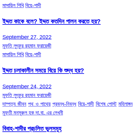
মাসায়িল শিখি
বিয়ে-শাদী
ইদ্দত কাকে বলে? ইদ্দত কতদিন পালন করতে হয়?
September 27, 2022
মুফতি লুৎফুর রহমান ফরায়েজী
মাসায়িল শিখি
বিয়ে-শাদী
ইদ্দত চলাকালীন সময়ে বিয়ে কি শুদ্ধ হয়?
September 24, 2022
মুফতি লুৎফুর রহমান ফরায়েজী
দাম্পত্য জীবন
পথ ও পাথেয়
প্রবন্ধ-নিবন্ধ
বিয়ে-শাদী
বিশেষ পোস্ট
মহিলাঙ্গন
মুফতী মনসূরুল হক দা.বা. এর লেখনী
বিবাহ-শাদীর প্রচলিত ভুলসমূহ