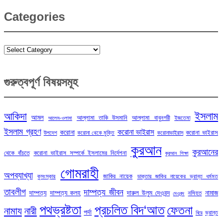
Categories
Categories
গুরুত্বপূর্ণ বিষয়সমূহ
ইসলাম
আকিদা
আমল
আল্লামা তাকি উসমানি
আল্লামা বাবুনগরী
ইজতেমা
আলেম-ওলামা
ইসলাম গ্রহণ
করোনা ভাইরাস
করোনা
করোনা ভাইরাস
উপদেশ
করোনা থেকে মুক্তি
করোনাভাইরাস
কুরআন
কুরআনের
থেকে বাঁচতে
করোনা ভাইরাস সম্পর্কে ইসলামের নির্দেশনা
কুরআন শিক্ষা
গোমরাহী
অপব্যাখ্যা
জাকির নায়েক
কুসংস্কার
ডাক্তার জাকির নায়েকের ভ্রান্ত ধর্মমত
তাবলীগ
দাম্পত্য জীবন
দাম্পত্য
দাম্পত্য কলহ
দারুল উলুম দেওবন্দ
নামাজ
নসিহত
দেওবন্দ
পথভ্রষ্টতা
প্রচলিত বিদ‘আত
ফেতনা
নামায
নারী
পর্দা
ভ্রান্ত
বিয়ে