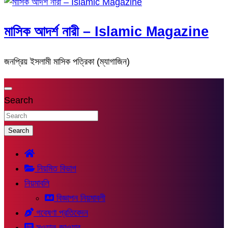
মাসিক আদর্শ নারী – Islamic Magazine
জনপ্রিয় ইসলামী মাসিক পত্রিকা (ম্যাগাজিন)
Search
Search
নিয়মিত বিভাগ
নিয়মাবলি
বিজ্ঞাপন নিয়মাবলী
গবেষণা প্রতিবেদন
সুওয়াল-জাওয়াব