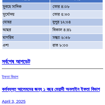
সুবহে সাদিক
ভোর ৪:০৮
সূর্যোদয়
ভোর ৫:৩০
যোহর
দুপুর ১২:০৪
আছর
বিকাল ৪:৪১
মাগরিব
সন্ধ্যা ৬:৩৮
এশা
রাত ৮:০০
সর্বশেষ আপডেট
ইফতা বিভাগ
কর্মব্যস্ত আলেমদের জন্য ১ বছর মেয়াদী অনলাইন ইফতা বিভাগ
April 3, 2025