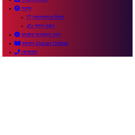
প্রশ্ন
⁉ প্রশ্নোত্তর বিভাগ
✍ প্রশ্ন করুন
মাদরাসা সংক্রান্ত তথ্য
কুরআন-Quran Online
যোগাযোগ