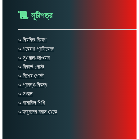
সূচীপত্র
» নিয়মিত বিভাগ
» গবেষণা প্রতিবেদন
» সুওয়াল-জাওয়াব
» ফিচার্ড পোস্ট
» বিশেষ পোস্ট
» প্রবন্ধ-নিবন্ধ
» সংবাদ
» মাসায়িল শিখি
» হুজুরদের বয়ান থেকে