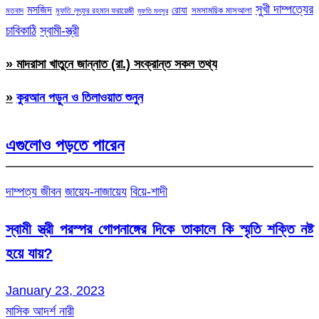
সুখী দাম্পত্যের
মসজিদ
রোযা
সমসাময়িক মাসআলা
মতবাদ
মুফতি লুৎফুর রহমান ফরায়েজী
মুফতি মনসুর
চাবিকাঠি
স্বামী-স্ত্রী
» মাদরাসা খাতুনে জান্নাত (রা.) সংক্রান্ত সকল তথ্য
»
কুরআন পড়ুন ও তিলাওয়াত শুনুন
এগুলোও পড়তে পারেন
দাম্পত্য জীবন
জায়েয-নাজায়েয
বিয়ে-শাদী
স্বামী স্ত্রী পরস্পর গোপনাঙ্গের দিকে তাকালে কি স্মৃতি শক্তি নষ্ট
হয়ে যায়?
January 23, 2023
মাসিক আদর্শ নারী