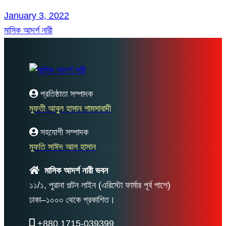
January 3, 2022
মাসিক আদর্শ নারী
প্রতিষ্ঠাতা সম্পাদক
মুফতী আবুল হাসান শামসাবাদী
সহযোগী সম্পাদক
মুফতি সাঈদ আল হাসান
মাসিক আদর্শ নারী ভবন
১১/১, পুরানা পল্টন লাইন (এরিস্টো ফার্মার পূর্ব পাশে)
ঢাকা–১০০০ থেকে প্রকাশিত।
+880 1715-039399