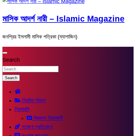
মাসিক আদর্শ নারী – Islamic Magazine
জনপ্রিয় ইসলামী মাসিক পত্রিকা (ম্যাগাজিন)
Search
Search
নিয়মিত বিভাগ
নিয়মাবলি
বিজ্ঞাপন নিয়মাবলী
গবেষণা প্রতিবেদন
সুওয়াল-জাওয়াব