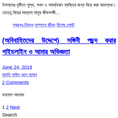
ইসলামের দৃষ্টিতে সুস্থ, সবল ও সামর্থ্যবান ব্যক্তির জন্য বিয়ে করা আবশ্যক।
যেহেতু বিয়ের মাধ্যমে মানুষ জীবনসঙ্গী…
প্রবন্ধ-নিবন্ধ
দাম্পত্য জীবন
বিশেষ পোস্ট
(অবিবাহিতদের উদ্দেশে) সঙ্গিনী পছন্দ করার
গাইডলাইন ও আমার অভিজ্ঞতা
June 24, 2019
মুফতি সাঈদ আল হাসান
2 Comments
ফয়সাল আহমদ
1
2
Next
Posts
Search