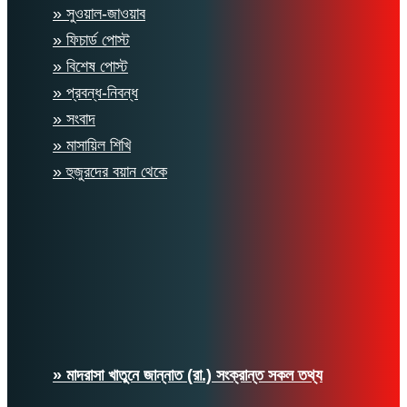
» সুওয়াল-জাওয়াব
» ফিচার্ড পোস্ট
» বিশেষ পোস্ট
» প্রবন্ধ-নিবন্ধ
» সংবাদ
» মাসায়িল শিখি
» হুজুরদের বয়ান থেকে
» মাদরাসা খাতুনে জান্নাত (রা.) সংক্রান্ত সকল তথ্য