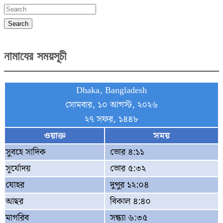
pagination
Search
নামাযের সময়সূচী
Dhaka, Bangladesh
সোমবার, ১০ আগস্ট, ২০২৬
২৭ সফর, ১৪৪৮
ওয়াক্ত
সময়
সুবহে সাদিক
ভোর ৪:১১
সূর্যোদয়
ভোর ৫:৩২
যোহর
দুপুর ১২:০৪
আছর
বিকাল ৪:৪০
মাগরিব
সন্ধ্যা ৬:৩৫