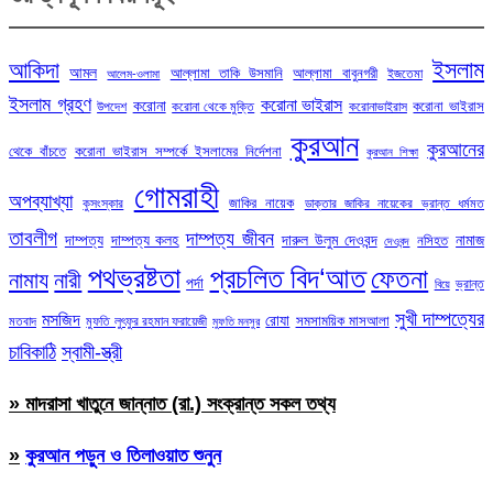
ইসলাম
আকিদা
আমল
আল্লামা তাকি উসমানি
আল্লামা বাবুনগরী
ইজতেমা
আলেম-ওলামা
ইসলাম গ্রহণ
করোনা ভাইরাস
করোনা
করোনা ভাইরাস
উপদেশ
করোনা থেকে মুক্তি
করোনাভাইরাস
কুরআন
কুরআনের
থেকে বাঁচতে
করোনা ভাইরাস সম্পর্কে ইসলামের নির্দেশনা
কুরআন শিক্ষা
গোমরাহী
অপব্যাখ্যা
জাকির নায়েক
কুসংস্কার
ডাক্তার জাকির নায়েকের ভ্রান্ত ধর্মমত
তাবলীগ
দাম্পত্য জীবন
দাম্পত্য
দাম্পত্য কলহ
দারুল উলুম দেওবন্দ
নামাজ
নসিহত
দেওবন্দ
পথভ্রষ্টতা
প্রচলিত বিদ‘আত
ফেতনা
নামায
নারী
পর্দা
ভ্রান্ত
বিয়ে
সুখী দাম্পত্যের
মসজিদ
রোযা
সমসাময়িক মাসআলা
মতবাদ
মুফতি লুৎফুর রহমান ফরায়েজী
মুফতি মনসুর
চাবিকাঠি
স্বামী-স্ত্রী
» মাদরাসা খাতুনে জান্নাত (রা.) সংক্রান্ত সকল তথ্য
»
কুরআন পড়ুন ও তিলাওয়াত শুনুন