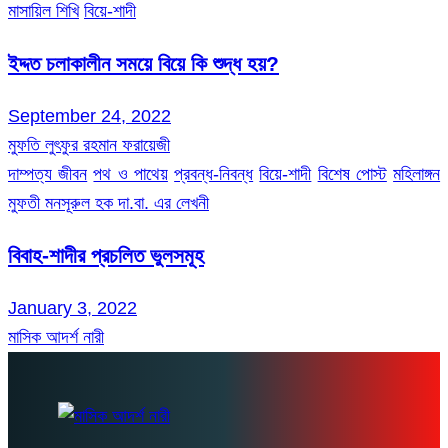
মাসায়িল শিখি
বিয়ে-শাদী
ইদ্দত চলাকালীন সময়ে বিয়ে কি শুদ্ধ হয়?
September 24, 2022
মুফতি লুৎফুর রহমান ফরায়েজী
দাম্পত্য জীবন
পথ ও পাথেয়
প্রবন্ধ-নিবন্ধ
বিয়ে-শাদী
বিশেষ পোস্ট
মহিলাঙ্গন
মুফতী মনসূরুল হক দা.বা. এর লেখনী
বিবাহ-শাদীর প্রচলিত ভুলসমূহ
January 3, 2022
মাসিক আদর্শ নারী