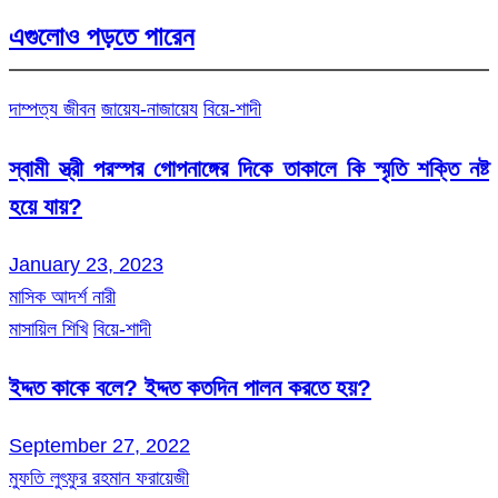
এগুলোও পড়তে পারেন
দাম্পত্য জীবন
জায়েয-নাজায়েয
বিয়ে-শাদী
স্বামী স্ত্রী পরস্পর গোপনাঙ্গের দিকে তাকালে কি স্মৃতি শক্তি নষ্ট
হয়ে যায়?
January 23, 2023
মাসিক আদর্শ নারী
মাসায়িল শিখি
বিয়ে-শাদী
ইদ্দত কাকে বলে? ইদ্দত কতদিন পালন করতে হয়?
September 27, 2022
মুফতি লুৎফুর রহমান ফরায়েজী