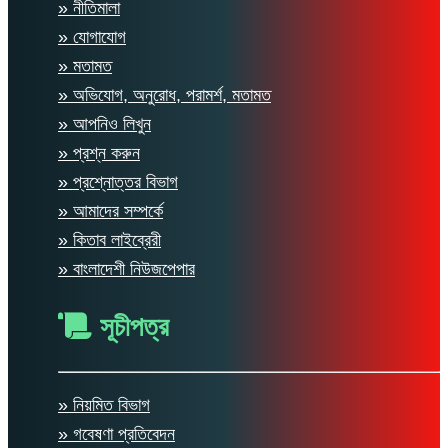
» নীতিমালা
» যোগাযোগ
» মতামত
» অভিযোগ, অনুরোধ, পরামর্শ, মতামত
» আপনিও লিখুন
» প্রশ্ন করুন
» প্রশ্নোত্তর বিভাগ
» আমাদের সম্পর্কে
» কিতাব লাইব্রেরী
» বাংলাদেশী নিউজপেপার
সূচীপত্র
» নিয়মিত বিভাগ
» গবেষণা প্রতিবেদন