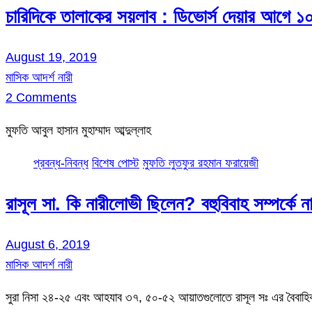
চারিদিকে তালাকের সয়লাব : ডিভোর্স দেয়ার আগে ১
August 19, 2019
মাসিক আদর্শ নারী
2 Comments
মুফতি আবুল হাসান মুহাম্মাদ আব্দুল্লাহ
প্রবন্ধ-নিবন্ধ
বিশেষ পোস্ট
মুফতি লুতফুর রহমান ফরায়েজী
রাসূল সা. কি নারীলোভী ছিলেন? বহুবিবাহ সম্পর্কে 
August 6, 2019
মাসিক আদর্শ নারী
সুরা নিসা ২৪-২৫ এবং আহযাব ৩৭, ৫০-৫২ আয়াতগুলোতে রাসূল সঃ এর বৈব