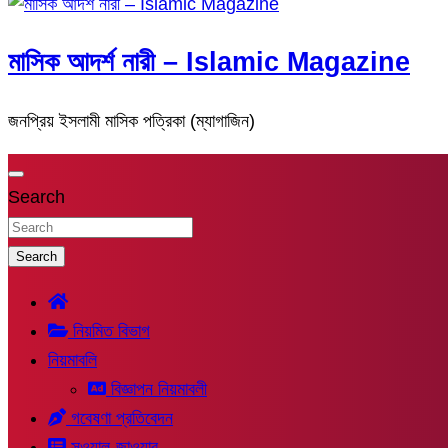
মাসিক আদর্শ নারী – Islamic Magazine
জনপ্রিয় ইসলামী মাসিক পত্রিকা (ম্যাগাজিন)
Search
Search
নিয়মিত বিভাগ
নিয়মাবলি
বিজ্ঞাপন নিয়মাবলী
গবেষণা প্রতিবেদন
সুওয়াল-জাওয়াব