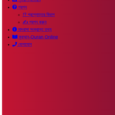
প্রশ্ন
⁉ প্রশ্নোত্তর বিভাগ
✍ প্রশ্ন করুন
মাদরাসা সংক্রান্ত তথ্য
কুরআন-Quran Online
যোগাযোগ