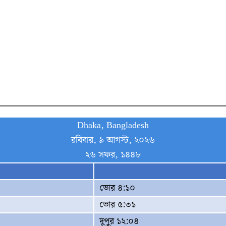
Dhaka, Bangladesh
রবিবার, ৯ আগস্ট, ২০২৬
২৬ সফর, ১৪৪৮
ভোর ৪:১০
ভোর ৫:৩১
দুপুর ১২:০৪