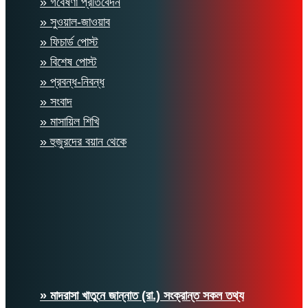
» গবেষণা প্রতিবেদন
» সুওয়াল-জাওয়াব
» ফিচার্ড পোস্ট
» বিশেষ পোস্ট
» প্রবন্ধ-নিবন্ধ
» সংবাদ
» মাসায়িল শিখি
» হুজুরদের বয়ান থেকে
» মাদরাসা খাতুনে জান্নাত (রা.) সংক্রান্ত সকল তথ্য