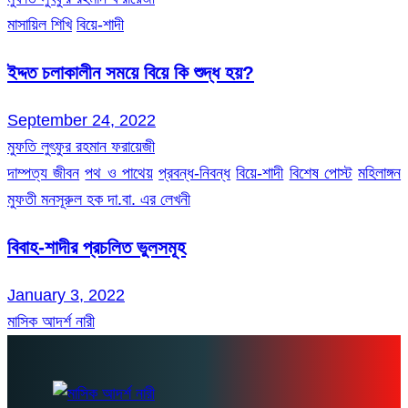
মাসায়িল শিখি
বিয়ে-শাদী
ইদ্দত চলাকালীন সময়ে বিয়ে কি শুদ্ধ হয়?
September 24, 2022
মুফতি লুৎফুর রহমান ফরায়েজী
দাম্পত্য জীবন
পথ ও পাথেয়
প্রবন্ধ-নিবন্ধ
বিয়ে-শাদী
বিশেষ পোস্ট
মহিলাঙ্গন
মুফতী মনসূরুল হক দা.বা. এর লেখনী
বিবাহ-শাদীর প্রচলিত ভুলসমূহ
January 3, 2022
মাসিক আদর্শ নারী