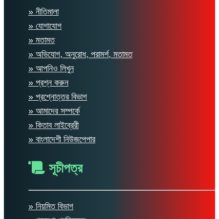
» নীতিমালা
» যোগাযোগ
» মতামত
» অভিযোগ, অনুরোধ, পরামর্শ, মতামত
» আপনিও লিখুন
» প্রশ্ন করুন
» প্রশ্নোত্তর বিভাগ
» আমাদের সম্পর্কে
» কিতাব লাইব্রেরী
» বাংলাদেশী নিউজপেপার
সূচীপত্র
» নিয়মিত বিভাগ