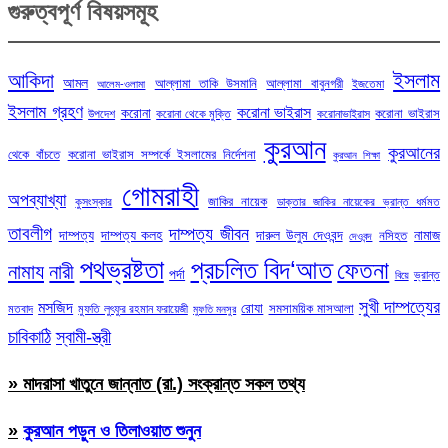
গুরুত্বপূর্ণ বিষয়সমূহ
ইসলাম
আকিদা
আমল
আল্লামা তাকি উসমানি
আল্লামা বাবুনগরী
ইজতেমা
আলেম-ওলামা
ইসলাম গ্রহণ
করোনা ভাইরাস
করোনা
করোনা ভাইরাস
উপদেশ
করোনা থেকে মুক্তি
করোনাভাইরাস
কুরআন
কুরআনের
থেকে বাঁচতে
করোনা ভাইরাস সম্পর্কে ইসলামের নির্দেশনা
কুরআন শিক্ষা
গোমরাহী
অপব্যাখ্যা
জাকির নায়েক
কুসংস্কার
ডাক্তার জাকির নায়েকের ভ্রান্ত ধর্মমত
তাবলীগ
দাম্পত্য জীবন
দাম্পত্য
দাম্পত্য কলহ
দারুল উলুম দেওবন্দ
নামাজ
নসিহত
দেওবন্দ
পথভ্রষ্টতা
প্রচলিত বিদ‘আত
ফেতনা
নামায
নারী
পর্দা
ভ্রান্ত
বিয়ে
সুখী দাম্পত্যের
মসজিদ
রোযা
সমসাময়িক মাসআলা
মতবাদ
মুফতি লুৎফুর রহমান ফরায়েজী
মুফতি মনসুর
চাবিকাঠি
স্বামী-স্ত্রী
» মাদরাসা খাতুনে জান্নাত (রা.) সংক্রান্ত সকল তথ্য
»
কুরআন পড়ুন ও তিলাওয়াত শুনুন