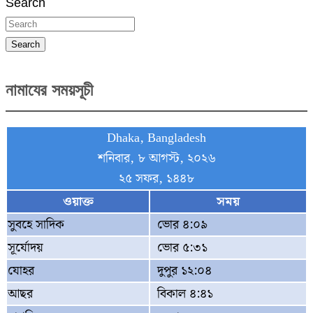
Search
Search
নামাযের সময়সূচী
Dhaka, Bangladesh
শনিবার, ৮ আগস্ট, ২০২৬
২৫ সফর, ১৪৪৮
ওয়াক্ত
সময়
সুবহে সাদিক
ভোর ৪:০৯
সূর্যোদয়
ভোর ৫:৩১
যোহর
দুপুর ১২:০৪
আছর
বিকাল ৪:৪১