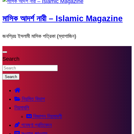
মাসিক আদর্শ নারী – Islamic Magazine
জনপ্রিয় ইসলামী মাসিক পত্রিকা (ম্যাগাজিন)
Search
Search
নিয়মিত বিভাগ
নিয়মাবলি
বিজ্ঞাপন নিয়মাবলী
গবেষণা প্রতিবেদন
সুওয়াল-জাওয়াব