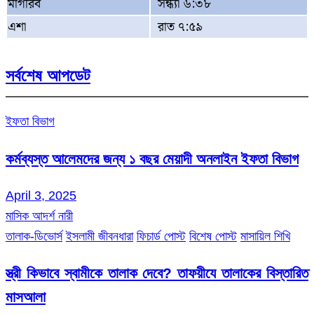
মাগরিব
সন্ধ্যা ৬:৩৮
এশা
রাত ৭:৫৯
সর্বশেষ আপডেট
ইফতা বিভাগ
কর্মব্যস্ত আলেমদের জন্য ১ বছর মেয়াদী অনলাইন ইফতা বিভাগ
April 3, 2025
মাসিক আদর্শ নারী
তালাক-ডিভোর্স
ইসলামী জীবনধারা
ফিচার্ড পোস্ট
বিশেষ পোস্ট
মাসায়িল শিখি
স্ত্রী কিভাবে স্বামীকে তালাক দেবে? তাফয়ীযে তালাকের বিস্তারিত
মাসআলা