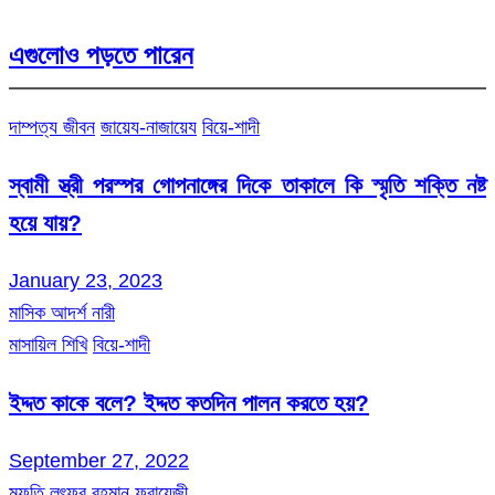
এগুলোও পড়তে পারেন
দাম্পত্য জীবন
জায়েয-নাজায়েয
বিয়ে-শাদী
স্বামী স্ত্রী পরস্পর গোপনাঙ্গের দিকে তাকালে কি স্মৃতি শক্তি নষ্ট
হয়ে যায়?
January 23, 2023
মাসিক আদর্শ নারী
মাসায়িল শিখি
বিয়ে-শাদী
ইদ্দত কাকে বলে? ইদ্দত কতদিন পালন করতে হয়?
September 27, 2022
মুফতি লুৎফুর রহমান ফরায়েজী