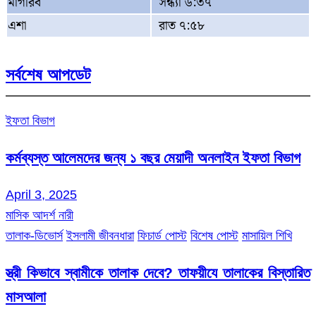
মাগরিব
সন্ধ্যা ৬:৩৭
এশা
রাত ৭:৫৮
সর্বশেষ আপডেট
ইফতা বিভাগ
কর্মব্যস্ত আলেমদের জন্য ১ বছর মেয়াদী অনলাইন ইফতা বিভাগ
April 3, 2025
মাসিক আদর্শ নারী
তালাক-ডিভোর্স
ইসলামী জীবনধারা
ফিচার্ড পোস্ট
বিশেষ পোস্ট
মাসায়িল শিখি
স্ত্রী কিভাবে স্বামীকে তালাক দেবে? তাফয়ীযে তালাকের বিস্তারিত
মাসআলা