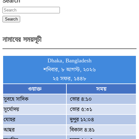
Search
Search
নামাযের সময়সূচী
Dhaka, Bangladesh
শনিবার, ৮ আগস্ট, ২০২৬
২৫ সফর, ১৪৪৮
ওয়াক্ত
সময়
সুবহে সাদিক
ভোর ৪:১০
সূর্যোদয়
ভোর ৫:৩১
যোহর
দুপুর ১২:০৪
আছর
বিকাল ৪:৪১