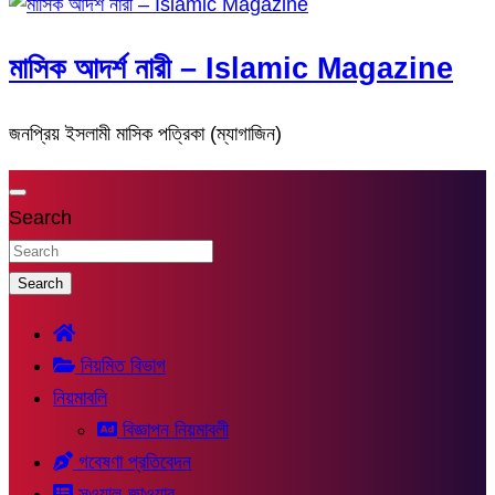
মাসিক আদর্শ নারী – Islamic Magazine
জনপ্রিয় ইসলামী মাসিক পত্রিকা (ম্যাগাজিন)
Search
Search
নিয়মিত বিভাগ
নিয়মাবলি
বিজ্ঞাপন নিয়মাবলী
গবেষণা প্রতিবেদন
সুওয়াল-জাওয়াব