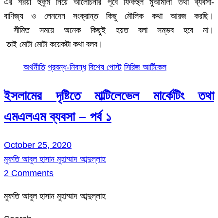
এর শরয়ী হুকুম নিয়ে আলোচনার পূর্বে ফিকহুল মুআমালা তথা ব্যবসা-
বাণিজ্য ও লেনদেন সংক্রান্ত কিছু মৌলিক কথা আরজ করছি।
সীমিত সময়ে অনেক কিছুই হয়ত বলা সম্ভব হবে না।
তাই মোটা মোটা কয়েকটা কথা বলব।
অর্থনীতি
প্রবন্ধ-নিবন্ধ
বিশেষ পোস্ট
সিরিজ আর্টিকেল
ইসলামের দৃষ্টিতে মাল্টিলেভেল মার্কেটিং তথা
এমএলএম ব্যবসা – পর্ব ১
October 25, 2020
মুফতি আবুল হাসান মুহাম্মাদ আব্দুল্লাহ
2 Comments
মুফতি আবুল হাসান মুহাম্মাদ আব্দুল্লাহ