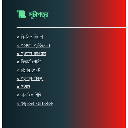
সূচীপত্র
» নিয়মিত বিভাগ
» গবেষণা প্রতিবেদন
» সুওয়াল-জাওয়াব
» ফিচার্ড পোস্ট
» বিশেষ পোস্ট
» প্রবন্ধ-নিবন্ধ
» সংবাদ
» মাসায়িল শিখি
» হুজুরদের বয়ান থেকে