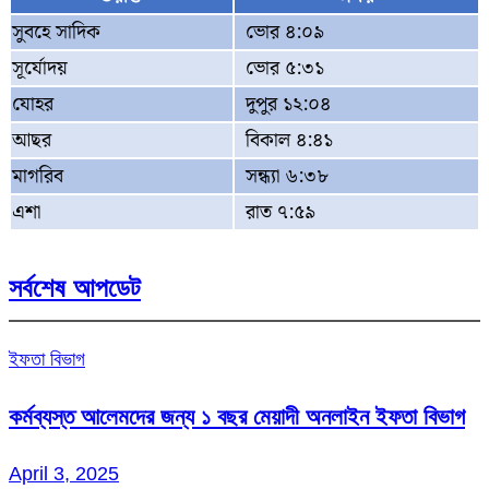
সুবহে সাদিক
ভোর ৪:০৯
সূর্যোদয়
ভোর ৫:৩১
যোহর
দুপুর ১২:০৪
আছর
বিকাল ৪:৪১
মাগরিব
সন্ধ্যা ৬:৩৮
এশা
রাত ৭:৫৯
সর্বশেষ আপডেট
ইফতা বিভাগ
কর্মব্যস্ত আলেমদের জন্য ১ বছর মেয়াদী অনলাইন ইফতা বিভাগ
April 3, 2025