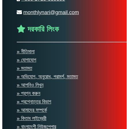
monthlynari@gmail.com
দরকারি লিংক
» নীতিমালা
» যোগাযোগ
» মতামত
» অভিযোগ, অনুরোধ, পরামর্শ, মতামত
» আপনিও লিখুন
» প্রশ্ন করুন
» প্রশ্নোত্তর বিভাগ
» আমাদের সম্পর্কে
» কিতাব লাইব্রেরী
» বাংলাদেশী নিউজপেপার