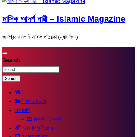
মাসিক আদর্শ নারী – Islamic Magazine
জনপ্রিয় ইসলামী মাসিক পত্রিকা (ম্যাগাজিন)
Search
Search
নিয়মিত বিভাগ
নিয়মাবলি
বিজ্ঞাপন নিয়মাবলী
গবেষণা প্রতিবেদন
সুওয়াল-জাওয়াব