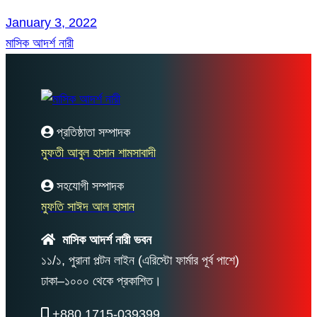
January 3, 2022
মাসিক আদর্শ নারী
প্রতিষ্ঠাতা সম্পাদক
মুফতী আবুল হাসান শামসাবাদী
সহযোগী সম্পাদক
মুফতি সাঈদ আল হাসান
মাসিক আদর্শ নারী ভবন
১১/১, পুরানা পল্টন লাইন (এরিস্টো ফার্মার পূর্ব পাশে)
ঢাকা–১০০০ থেকে প্রকাশিত।
+880 1715-039399