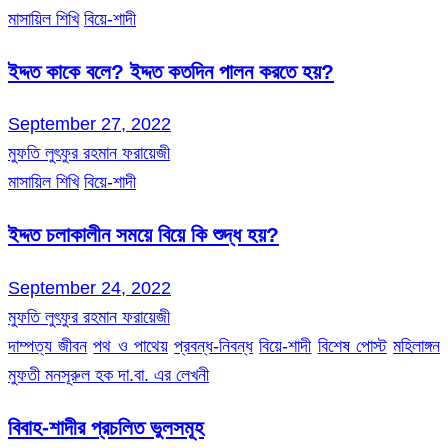
মাসায়িল শিখি
বিয়ে-শাদী
ইদ্দত কাকে বলে? ইদ্দত কতদিন পালন করতে হয়?
September 27, 2022
মুফতি লুৎফুর রহমান ফরায়েজী
মাসায়িল শিখি
বিয়ে-শাদী
ইদ্দত চলাকালীন সময়ে বিয়ে কি শুদ্ধ হয়?
September 24, 2022
মুফতি লুৎফুর রহমান ফরায়েজী
দাম্পত্য জীবন
পথ ও পাথেয়
প্রবন্ধ-নিবন্ধ
বিয়ে-শাদী
বিশেষ পোস্ট
মহিলাঙ্গন
মুফতী মনসূরুল হক দা.বা. এর লেখনী
বিবাহ-শাদীর প্রচলিত ভুলসমূহ