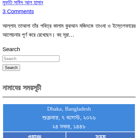
মুফতি সাঈদ আল হাসান
3 Comments
আল্লাহ তাআলা তাঁর পবিত্র কালাম কুরআন মজিদকে তাওবা ও ইস্তেগফারের
আলোচনায় পূর্ণ করে রেখেছেন। বহু সূরা…
Search
Search
নামাযের সময়সূচী
Dhaka, Bangladesh
শুক্রবার, ৭ আগস্ট, ২০২৬
২৪ সফর, ১৪৪৮
ওয়াক্ত
সময়