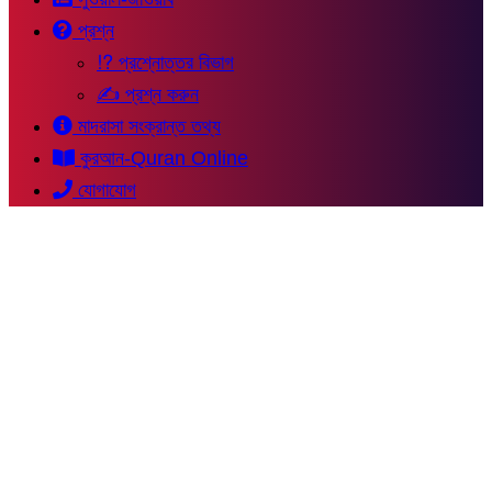
প্রশ্ন
⁉ প্রশ্নোত্তর বিভাগ
✍ প্রশ্ন করুন
মাদরাসা সংক্রান্ত তথ্য
কুরআন-Quran Online
যোগাযোগ