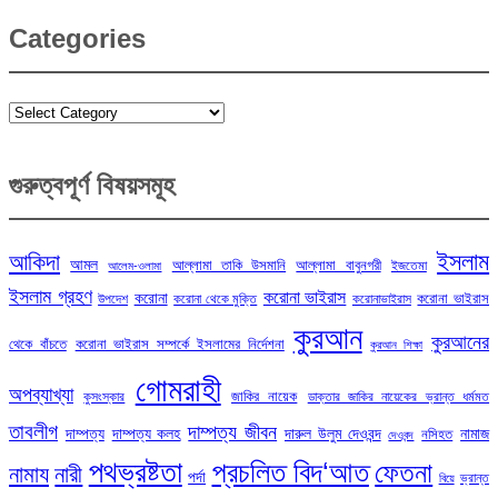
Categories
Categories
গুরুত্বপূর্ণ বিষয়সমূহ
ইসলাম
আকিদা
আমল
আল্লামা তাকি উসমানি
আল্লামা বাবুনগরী
ইজতেমা
আলেম-ওলামা
ইসলাম গ্রহণ
করোনা ভাইরাস
করোনা
করোনা ভাইরাস
উপদেশ
করোনা থেকে মুক্তি
করোনাভাইরাস
কুরআন
কুরআনের
থেকে বাঁচতে
করোনা ভাইরাস সম্পর্কে ইসলামের নির্দেশনা
কুরআন শিক্ষা
গোমরাহী
অপব্যাখ্যা
জাকির নায়েক
কুসংস্কার
ডাক্তার জাকির নায়েকের ভ্রান্ত ধর্মমত
তাবলীগ
দাম্পত্য জীবন
দাম্পত্য
দাম্পত্য কলহ
দারুল উলুম দেওবন্দ
নামাজ
নসিহত
দেওবন্দ
পথভ্রষ্টতা
প্রচলিত বিদ‘আত
ফেতনা
নামায
নারী
পর্দা
ভ্রান্ত
বিয়ে