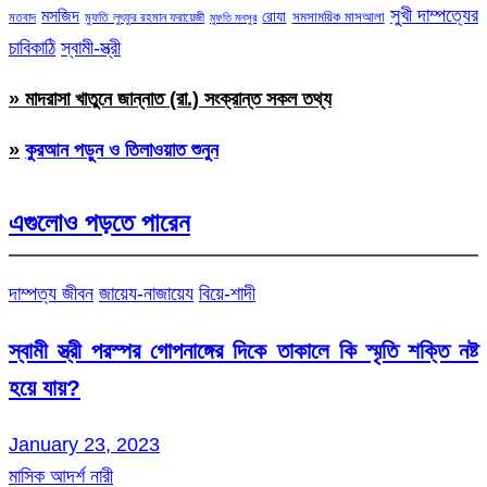
সুখী দাম্পত্যের
মসজিদ
রোযা
সমসাময়িক মাসআলা
মতবাদ
মুফতি লুৎফুর রহমান ফরায়েজী
মুফতি মনসুর
চাবিকাঠি
স্বামী-স্ত্রী
» মাদরাসা খাতুনে জান্নাত (রা.) সংক্রান্ত সকল তথ্য
»
কুরআন পড়ুন ও তিলাওয়াত শুনুন
এগুলোও পড়তে পারেন
দাম্পত্য জীবন
জায়েয-নাজায়েয
বিয়ে-শাদী
স্বামী স্ত্রী পরস্পর গোপনাঙ্গের দিকে তাকালে কি স্মৃতি শক্তি নষ্ট
হয়ে যায়?
January 23, 2023
মাসিক আদর্শ নারী