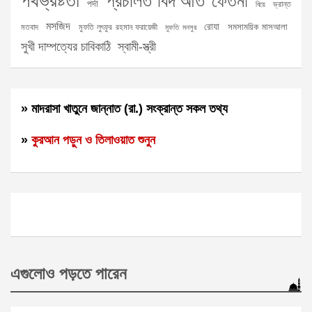
পথভ্রষ্টতা
প্রচলিত বিদ‘আত
ফেতনা
পর্দা
ভ্রান্ত
বিয়ে
মসজিদ
রোযা
সমসাময়িক মাসআলা
মতবাদ
মুফতি লুৎফুর রহমান ফরায়েজী
মুফতি মনসুর
সুখী দাম্পত্যের চাবিকাঠি
স্বামী-স্ত্রী
» মাদরাসা খাতুনে জান্নাত (রা.) সংক্রান্ত সকল তথ্য
»
কুরআন পড়ুন ও তিলাওয়াত শুনুন
এগুলোও পড়তে পারেন