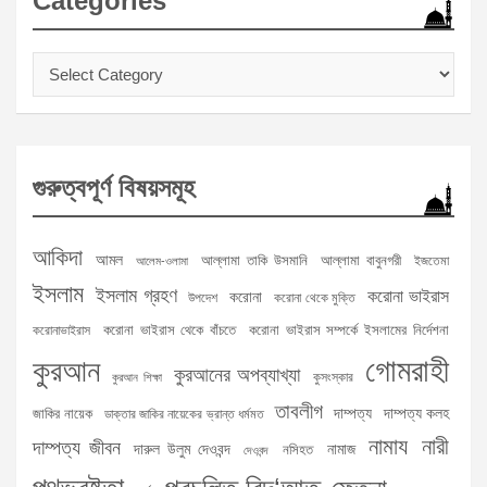
Categories
Categories
গুরুত্বপূর্ণ বিষয়সমূহ
আকিদা
আমল
আল্লামা তাকি উসমানি
আল্লামা বাবুনগরী
ইজতেমা
আলেম-ওলামা
ইসলাম
ইসলাম গ্রহণ
করোনা ভাইরাস
করোনা
উপদেশ
করোনা থেকে মুক্তি
করোনা ভাইরাস থেকে বাঁচতে
করোনা ভাইরাস সম্পর্কে ইসলামের নির্দেশনা
করোনাভাইরাস
গোমরাহী
কুরআন
কুরআনের অপব্যাখ্যা
কুসংস্কার
কুরআন শিক্ষা
তাবলীগ
দাম্পত্য
দাম্পত্য কলহ
জাকির নায়েক
ডাক্তার জাকির নায়েকের ভ্রান্ত ধর্মমত
নামায
নারী
দাম্পত্য জীবন
দারুল উলুম দেওবন্দ
নামাজ
নসিহত
দেওবন্দ