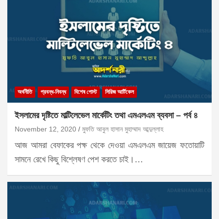
অর্থনীতি
প্রবন্ধ-নিবন্ধ
বিশেষ পোস্ট
সিরিজ আর্টিকেল
ইসলামের দৃষ্টিতে মাল্টিলেভেল মার্কেটিং তথা এমএলএম ব্যবসা – পর্ব ৪
November 12, 2020
মুফতি আবুল হাসান মুহাম্মাদ আব্দুল্লাহ
আজ আমরা বেফাকের পক্ষ থেকে দেওয়া এমএলএম জায়েজ ফতোয়াটি
সামনে রেখে কিছু বিশ্লেষণ পেশ করতে চাই।…