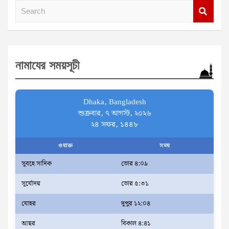
S
e
a
r
নামাযের সময়সূচী
c
h
Dhaka, Bangladesh
শুক্রবার, ৭ আগস্ট, ২০২৬
২৪ সফর, ১৪৪৮
ওয়াক্ত
সময়
সুবহে সাদিক
ভোর ৪:০৯
সূর্যোদয়
ভোর ৫:৩১
যোহর
দুপুর ১২:০৪
আছর
বিকাল ৪:৪১