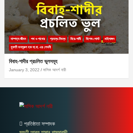
দাম্পত্য জীবন
পথ ও পাথেয়
প্রবন্ধ-নিবন্ধ
বিয়ে-শাদী
বিশেষ পোস্ট
মহিলাঙ্গন
মুফতী মনসূরুল হক দা.বা. এর লেখনী
বিবাহ-শাদীর প্রচলিত ভুলসমূহ
January 3, 2022
মাসিক আদর্শ নারী
প্রতিষ্ঠাতা সম্পাদক
মুফতী আবুল হাসান শামসাবাদী