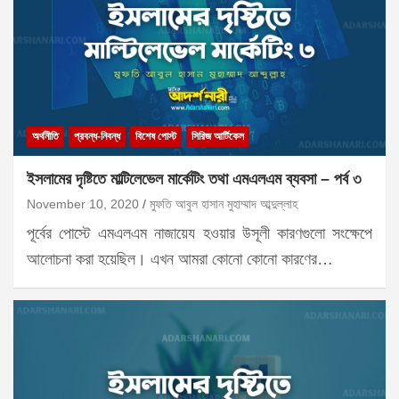
অর্থনীতি
প্রবন্ধ-নিবন্ধ
বিশেষ পোস্ট
সিরিজ আর্টিকেল
ইসলামের দৃষ্টিতে মাল্টিলেভেল মার্কেটিং তথা এমএলএম ব্যবসা – পর্ব ৩
November 10, 2020
মুফতি আবুল হাসান মুহাম্মাদ আব্দুল্লাহ
পূর্বের পোস্টে এমএলএম নাজায়েয হওয়ার উসূলী কারণগুলো সংক্ষেপে
আলোচনা করা হয়েছিল। এখন আমরা কোনো কোনো কারণের…