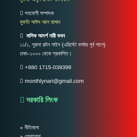
সহযোগী সম্পাদক
মুফতি সাঈদ আল হাসান
মাসিক আদর্শ নারী ভবন
১১/১, পুরানা পল্টন লাইন (এরিস্টো ফার্মার পূর্ব পাশে)
ঢাকা–১০০০ থেকে প্রকাশিত।
+880 1715-039399
monthlynari@gmail.com
দরকারি লিংক
» নীতিমালা
» যোগাযোগ