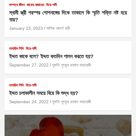
দাম্পত্য জীবন
জায়েয-নাজায়েয
বিয়ে-শাদী
স্বামী স্ত্রী পরস্পর গোপনাঙ্গের দিকে তাকালে কি স্মৃতি শক্তি নষ্ট হয়ে
যায়?
January 23, 2023
মাসিক আদর্শ নারী
মাসায়িল শিখি
বিয়ে-শাদী
ইদ্দত কাকে বলে? ইদ্দত কতদিন পালন করতে হয়?
September 27, 2022
মুফতি লুৎফুর রহমান ফরায়েজী
মাসায়িল শিখি
বিয়ে-শাদী
ইদ্দত চলাকালীন সময়ে বিয়ে কি শুদ্ধ হয়?
September 24, 2022
মুফতি লুৎফুর রহমান ফরায়েজী