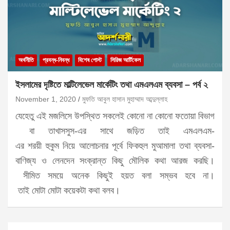
অর্থনীতি
প্রবন্ধ-নিবন্ধ
বিশেষ পোস্ট
সিরিজ আর্টিকেল
ইসলামের দৃষ্টিতে মাল্টিলেভেল মার্কেটিং তথা এমএলএম ব্যবসা – পর্ব ২
November 1, 2020
মুফতি আবুল হাসান মুহাম্মাদ আব্দুল্লাহ
যেহেতু এই মজলিসে উপস্থিত সকলেই কোনো না কোনো ফতোয়া বিভাগ
বা তাখাসসুস-এর সাথে জড়িত তাই এমএলএম-
এর শরয়ী হুকুম নিয়ে আলোচনার পূর্বে ফিকহুল মুআমালা তথা ব্যবসা-
বাণিজ্য ও লেনদেন সংক্রান্ত কিছু মৌলিক কথা আরজ করছি।
সীমিত সময়ে অনেক কিছুই হয়ত বলা সম্ভব হবে না।
তাই মোটা মোটা কয়েকটা কথা বলব।