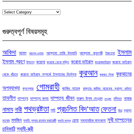
Categories
গুরুত্বপূর্ণ বিষয়সমূহ
ইসলাম
আকিদা
আমল
আল্লামা তাকি উসমানি
আল্লামা বাবুনগরী
ইজতেমা
আলেম-ওলামা
ইসলাম গ্রহণ
করোনা ভাইরাস
করোনা
করোনা ভাইরাস
উপদেশ
করোনা থেকে মুক্তি
করোনাভাইরাস
কুরআন
কুরআনের
থেকে বাঁচতে
করোনা ভাইরাস সম্পর্কে ইসলামের নির্দেশনা
কুরআন শিক্ষা
গোমরাহী
অপব্যাখ্যা
জাকির নায়েক
কুসংস্কার
ডাক্তার জাকির নায়েকের ভ্রান্ত ধর্মমত
তাবলীগ
দাম্পত্য জীবন
দাম্পত্য
দাম্পত্য কলহ
দারুল উলুম দেওবন্দ
নামাজ
নসিহত
দেওবন্দ
পথভ্রষ্টতা
প্রচলিত বিদ‘আত
ফেতনা
নামায
নারী
পর্দা
ভ্রান্ত
বিয়ে
সুখী দাম্পত্যের
মসজিদ
রোযা
সমসাময়িক মাসআলা
মতবাদ
মুফতি লুৎফুর রহমান ফরায়েজী
মুফতি মনসুর
চাবিকাঠি
স্বামী-স্ত্রী