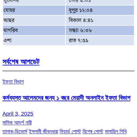
সূর্যোদয়
ভোর ৫:৩১
যোহর
দুপুর ১২:০৪
আছর
বিকাল ৪:৪১
মাগরিব
সন্ধ্যা ৬:৩৮
এশা
রাত ৭:৫৯
সর্বশেষ আপডেট
ইফতা বিভাগ
কর্মব্যস্ত আলেমদের জন্য ১ বছর মেয়াদী অনলাইন ইফতা বিভাগ
April 3, 2025
মাসিক আদর্শ নারী
তালাক-ডিভোর্স
ইসলামী জীবনধারা
ফিচার্ড পোস্ট
বিশেষ পোস্ট
মাসায়িল শিখি