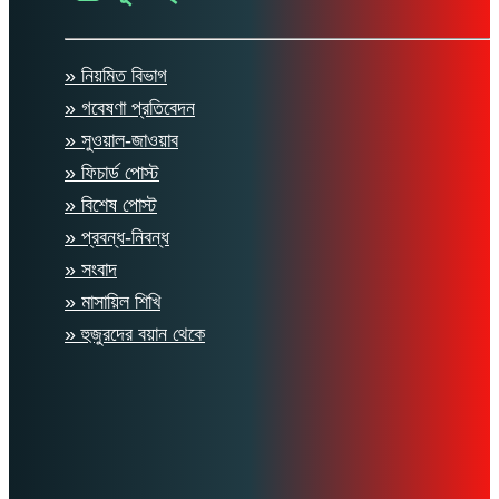
» নিয়মিত বিভাগ
» গবেষণা প্রতিবেদন
» সুওয়াল-জাওয়াব
» ফিচার্ড পোস্ট
» বিশেষ পোস্ট
» প্রবন্ধ-নিবন্ধ
» সংবাদ
» মাসায়িল শিখি
» হুজুরদের বয়ান থেকে