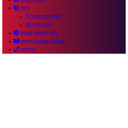
প্রশ্ন
⁉ প্রশ্নোত্তর বিভাগ
✍ প্রশ্ন করুন
মাদরাসা সংক্রান্ত তথ্য
কুরআন-Quran Online
যোগাযোগ