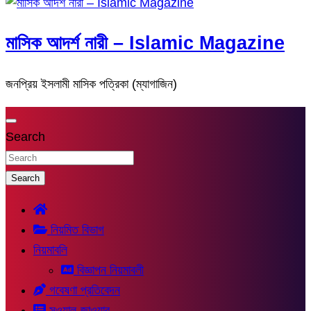
মাসিক আদর্শ নারী – Islamic Magazine
জনপ্রিয় ইসলামী মাসিক পত্রিকা (ম্যাগাজিন)
Search
Search
নিয়মিত বিভাগ
নিয়মাবলি
বিজ্ঞাপন নিয়মাবলী
গবেষণা প্রতিবেদন
সুওয়াল-জাওয়াব