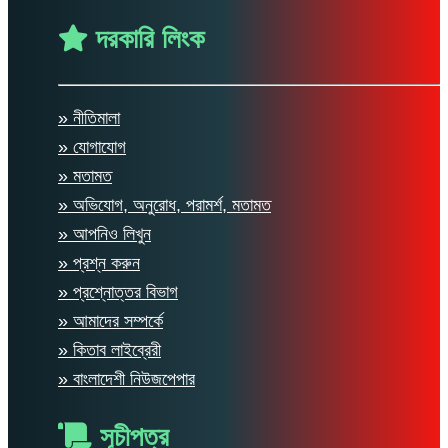
দরকারি লিংক
» নীতিমালা
» যোগাযোগ
» মতামত
» অভিযোগ, অনুরোধ, পরামর্শ, মতামত
» আপনিও লিখুন
» প্রশ্ন করুন
» প্রশ্নোত্তর বিভাগ
» আমাদের সম্পর্কে
» কিতাব লাইব্রেরী
» বাংলাদেশী নিউজপেপার
সূচীপত্র