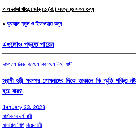
» মাদরাসা খাতুনে জান্নাত (রা.) সংক্রান্ত সকল তথ্য
»
কুরআন পড়ুন ও তিলাওয়াত শুনুন
এগুলোও পড়তে পারেন
দাম্পত্য জীবন
জায়েয-নাজায়েয
বিয়ে-শাদী
স্বামী স্ত্রী পরস্পর গোপনাঙ্গের দিকে তাকালে কি স্মৃতি শক্তি নষ্ট
হয়ে যায়?
January 23, 2023
মাসিক আদর্শ নারী
মাসায়িল শিখি
বিয়ে-শাদী