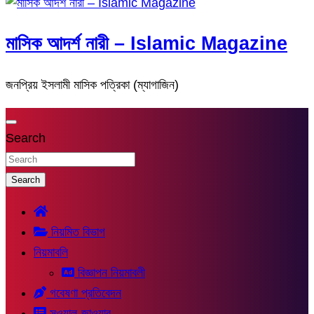
মাসিক আদর্শ নারী – Islamic Magazine
জনপ্রিয় ইসলামী মাসিক পত্রিকা (ম্যাগাজিন)
Search
Search
নিয়মিত বিভাগ
নিয়মাবলি
বিজ্ঞাপন নিয়মাবলী
গবেষণা প্রতিবেদন
সুওয়াল-জাওয়াব