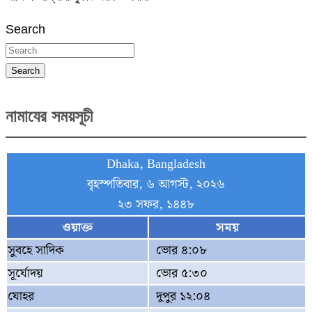
Search
Search
নামাযের সময়সূচী
Dhaka, Bangladesh
বৃহস্পতিবার, ৬ আগস্ট, ২০২৬
২৩ সফর, ১৪৪৮
ওয়াক্ত
সময়
সুবহে সাদিক
ভোর ৪:০৮
সূর্যোদয়
ভোর ৫:৩০
যোহর
দুপুর ১২:০৪