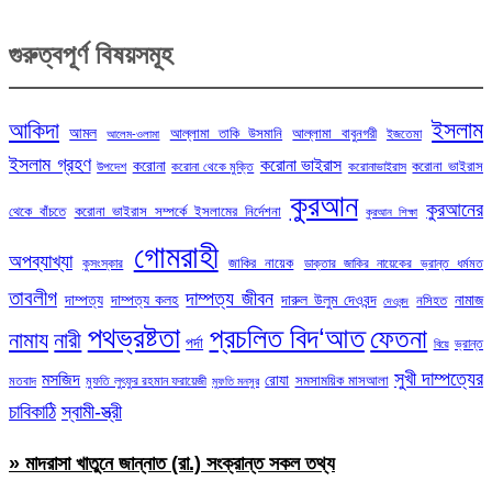
গুরুত্বপূর্ণ বিষয়সমূহ
ইসলাম
আকিদা
আমল
আল্লামা তাকি উসমানি
আল্লামা বাবুনগরী
ইজতেমা
আলেম-ওলামা
ইসলাম গ্রহণ
করোনা ভাইরাস
করোনা
করোনা ভাইরাস
উপদেশ
করোনা থেকে মুক্তি
করোনাভাইরাস
কুরআন
কুরআনের
থেকে বাঁচতে
করোনা ভাইরাস সম্পর্কে ইসলামের নির্দেশনা
কুরআন শিক্ষা
গোমরাহী
অপব্যাখ্যা
জাকির নায়েক
কুসংস্কার
ডাক্তার জাকির নায়েকের ভ্রান্ত ধর্মমত
তাবলীগ
দাম্পত্য জীবন
দাম্পত্য
দাম্পত্য কলহ
দারুল উলুম দেওবন্দ
নামাজ
নসিহত
দেওবন্দ
পথভ্রষ্টতা
প্রচলিত বিদ‘আত
ফেতনা
নামায
নারী
পর্দা
ভ্রান্ত
বিয়ে
সুখী দাম্পত্যের
মসজিদ
রোযা
সমসাময়িক মাসআলা
মতবাদ
মুফতি লুৎফুর রহমান ফরায়েজী
মুফতি মনসুর
চাবিকাঠি
স্বামী-স্ত্রী
» মাদরাসা খাতুনে জান্নাত (রা.) সংক্রান্ত সকল তথ্য