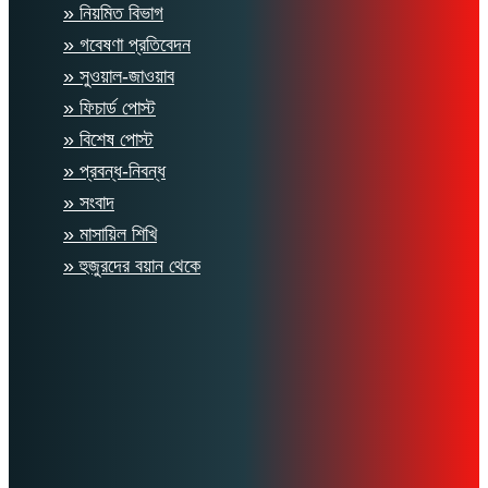
» নিয়মিত বিভাগ
» গবেষণা প্রতিবেদন
» সুওয়াল-জাওয়াব
» ফিচার্ড পোস্ট
» বিশেষ পোস্ট
» প্রবন্ধ-নিবন্ধ
» সংবাদ
» মাসায়িল শিখি
» হুজুরদের বয়ান থেকে