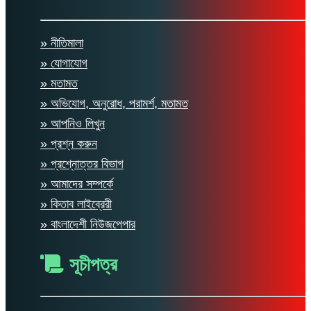
» নীতিমালা
» যোগাযোগ
» মতামত
» অভিযোগ, অনুরোধ, পরামর্শ, মতামত
» আপনিও লিখুন
» প্রশ্ন করুন
» প্রশ্নোত্তর বিভাগ
» আমাদের সম্পর্কে
» কিতাব লাইব্রেরী
» বাংলাদেশী নিউজপেপার
সূচীপত্র