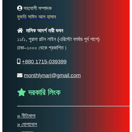
সহযোগী সম্পাদক
মুফতি সাঈদ আল হাসান
মাসিক আদর্শ নারী ভবন
১১/১, পুরানা পল্টন লাইন (এরিস্টো ফার্মার পূর্ব পাশে)
ঢাকা–১০০০ থেকে প্রকাশিত।
+880 1715-039399
monthlynari@gmail.com
দরকারি লিংক
» নীতিমালা
» যোগাযোগ