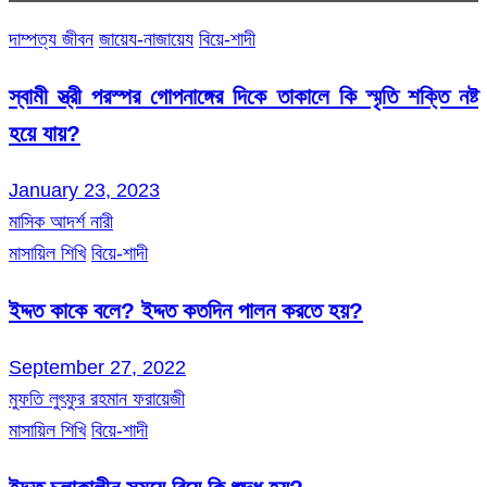
দাম্পত্য জীবন
জায়েয-নাজায়েয
বিয়ে-শাদী
স্বামী স্ত্রী পরস্পর গোপনাঙ্গের দিকে তাকালে কি স্মৃতি শক্তি নষ্ট
হয়ে যায়?
January 23, 2023
মাসিক আদর্শ নারী
মাসায়িল শিখি
বিয়ে-শাদী
ইদ্দত কাকে বলে? ইদ্দত কতদিন পালন করতে হয়?
September 27, 2022
মুফতি লুৎফুর রহমান ফরায়েজী
মাসায়িল শিখি
বিয়ে-শাদী