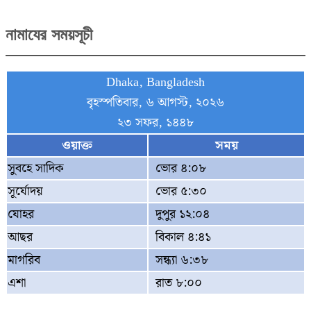
নামাযের সময়সূচী
Dhaka, Bangladesh
বৃহস্পতিবার, ৬ আগস্ট, ২০২৬
২৩ সফর, ১৪৪৮
ওয়াক্ত
সময়
সুবহে সাদিক
ভোর ৪:০৮
সূর্যোদয়
ভোর ৫:৩০
যোহর
দুপুর ১২:০৪
আছর
বিকাল ৪:৪১
মাগরিব
সন্ধ্যা ৬:৩৮
এশা
রাত ৮:০০