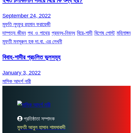
ইদ্দত চলাকালীন সময়ে বিয়ে কি শুদ্ধ হয়?
September 24, 2022
মুফতি লুৎফুর রহমান ফরায়েজী
দাম্পত্য জীবন
পথ ও পাথেয়
প্রবন্ধ-নিবন্ধ
বিয়ে-শাদী
বিশেষ পোস্ট
মহিলাঙ্গন
মুফতী মনসূরুল হক দা.বা. এর লেখনী
বিবাহ-শাদীর প্রচলিত ভুলসমূহ
January 3, 2022
মাসিক আদর্শ নারী
প্রতিষ্ঠাতা সম্পাদক
মুফতী আবুল হাসান শামসাবাদী