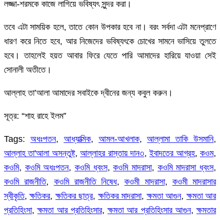
লজ্জা-শরমকে কাজে লাগিয়ে ভবিষ্যৎ সুন্দর করা।
তবে এটা সাময়িক হলে, তাতে কোন উপকার হবে না। বরং সর্বদা এটা মনেপ্রাণে
ধারণ করে নিতে হবে, আর নিজেদের ভবিষ্যৎকে চোখের সামনে ভাসিয়ে তুলতে
হবে। তাহলেই হয়ত আবার ফিরে যেতে পারি আমাদের হারিয়ে যাওয়া সেই
সোনালী অতীতে।
আল্লাহ তা’আলা আমাদের সবাইকে দ্বীনের জন্য কবুল করুন।
সূত্র: “শাহ রাহে ইলম”
Tags:
অধঃপতন
,
আধ্যাত্মিক
,
আমল-আখলাক
,
আল্লামা তাকি উসমানি
,
আল্লাহ তা'আলা অসন্তুষ্ট
,
আল্লাহর রাস্তায় দান৩
,
ইবাদতের আগ্রহ
,
কওম
,
কওমি
,
কওমি অধঃপতন
,
কওমি ধ্বংস
,
কওমি মাদরাসা
,
কওমি মাদরাসা ধ্বংস
,
কওমি রাজনীতি
,
কওমি রাজনীতি নিষেধ
,
কওমী মাদরাসা
,
কওমী মাদরাসার
স্বীকৃতি
,
ক্ষতিকর
,
ক্ষতিকর ছাত্র
,
ক্ষতিকর মাদরাসা
,
ক্ষমতা আগুন
,
ক্ষমতা আর
প্রতিহিংসা
,
ক্ষমতা আর প্রতিহিংসার
,
ক্ষমতা আর প্রতিহিংসার আগুন
,
ক্ষমতার