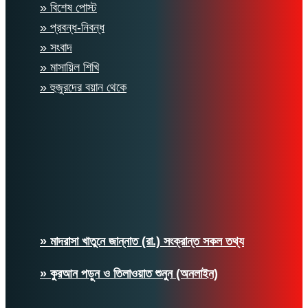
» বিশেষ পোস্ট
» প্রবন্ধ-নিবন্ধ
» সংবাদ
» মাসায়িল শিখি
» হুজুরদের বয়ান থেকে
» মাদরাসা খাতুনে জান্নাত (রা.) সংক্রান্ত সকল তথ্য
» কুরআন পড়ুন ও তিলাওয়াত শুনুন (অনলাইন)