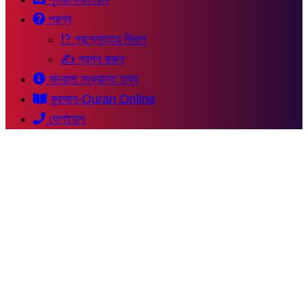
প্রশ্ন
⁉ প্রশ্নোত্তর বিভাগ
✍ প্রশ্ন করুন
মাদরাসা সংক্রান্ত তথ্য
কুরআন-Quran Online
যোগাযোগ