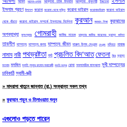
ইসলাম
আকিদা
আমল
আল্লামা তাকি উসমানি
আল্লামা বাবুনগরী
ইজতেমা
আলেম-ওলামা
ইসলাম গ্রহণ
করোনা ভাইরাস
করোনা
করোনা ভাইরাস
উপদেশ
করোনা থেকে মুক্তি
করোনাভাইরাস
কুরআন
কুরআনের
থেকে বাঁচতে
করোনা ভাইরাস সম্পর্কে ইসলামের নির্দেশনা
কুরআন শিক্ষা
গোমরাহী
অপব্যাখ্যা
জাকির নায়েক
কুসংস্কার
ডাক্তার জাকির নায়েকের ভ্রান্ত ধর্মমত
তাবলীগ
দাম্পত্য জীবন
দাম্পত্য
দাম্পত্য কলহ
দারুল উলুম দেওবন্দ
নামাজ
নসিহত
দেওবন্দ
পথভ্রষ্টতা
প্রচলিত বিদ‘আত
ফেতনা
নামায
নারী
পর্দা
ভ্রান্ত
বিয়ে
সুখী দাম্পত্যের
মসজিদ
রোযা
সমসাময়িক মাসআলা
মতবাদ
মুফতি লুৎফুর রহমান ফরায়েজী
মুফতি মনসুর
চাবিকাঠি
স্বামী-স্ত্রী
» মাদরাসা খাতুনে জান্নাত (রা.) সংক্রান্ত সকল তথ্য
»
কুরআন পড়ুন ও তিলাওয়াত শুনুন
এগুলোও পড়তে পারেন