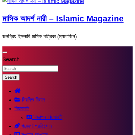
মাসিক আদর্শ নারী – Islamic Magazine
জনপ্রিয় ইসলামী মাসিক পত্রিকা (ম্যাগাজিন)
Search
Search
নিয়মিত বিভাগ
নিয়মাবলি
বিজ্ঞাপন নিয়মাবলী
গবেষণা প্রতিবেদন
সুওয়াল-জাওয়াব