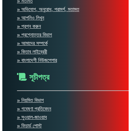
» মতামত
» অভিযোগ, অনুরোধ, পরামর্শ, মতামত
» আপনিও লিখুন
» প্রশ্ন করুন
» প্রশ্নোত্তর বিভাগ
» আমাদের সম্পর্কে
» কিতাব লাইব্রেরী
» বাংলাদেশী নিউজপেপার
সূচীপত্র
» নিয়মিত বিভাগ
» গবেষণা প্রতিবেদন
» সুওয়াল-জাওয়াব
» ফিচার্ড পোস্ট