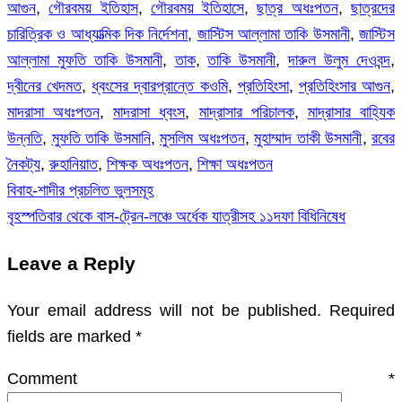
আগুন
,
গৌরবময় ইতিহাস
,
গৌরবময় ইতিহাসে
,
ছাত্র অধঃপতন
,
ছাত্রদের
চারিত্রিক ও আধ্যাত্মিক দিক নির্দেশনা
,
জাস্টিস আল্লামা তাকি উসমানী
,
জাস্টিস
আল্লামা মুফতি তাকি উসমানী
,
তাক
,
তাকি উসমানী
,
দারুল উলুম দেওবন্দ
,
দ্বীনের খেদমত
,
ধ্বংসের দ্বারপ্রান্তে কওমি
,
প্রতিহিংসা
,
প্রতিহিংসার আগুন
,
মাদরাসা অধঃপতন
,
মাদরাসা ধ্বংস
,
মাদ্রাসার পরিচালক
,
মাদ্রাসার বাহ্যিক
উন্নতি
,
মুফতি তাকি উসমানি
,
মুসলিম অধঃপতন
,
মুহাম্মাদ তাকী উসমানী
,
রবের
নৈকট্য
,
রুহানিয়াত
,
শিক্ষক অধঃপতন
,
শিক্ষা অধঃপতন
বিবাহ-শাদীর প্রচলিত ভুলসমূহ
Post
বৃহস্পতিবার থেকে বাস-ট্রেন-লঞ্চে অর্ধেক যাত্রীসহ ১১দফা বিধিনিষেধ
navigation
Leave a Reply
Your email address will not be published.
Required
fields are marked
*
Comment
*