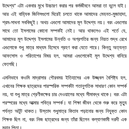
উদ্দেশ্য” এটা একবার মুখে উচ্চারণ করার পর কর্মজীবনে আমরা তা ভুলে যাই।
আর এই বাহ্যিক জিনিসগুলো ঘিরেই চলতে থাকে আমাদের মেহনত-মুজাহাদা,
শ্রম-সাধনা সবকিছুই। অথচ এগুলো আমাদের মূল উদ্দেশ্য নয়। বরং এগুলোর
সাথে তো ইসলামের কোনো সম্পর্কই নেই। আর থাকলেও এই শর্তে যে,
আমাদের মূল উদ্দেশ্য ইসলামের উন্নতি ও অগ্রগতির জন্য নিয়ত শুদ্ধ রেখে
এগুলোকে শুধু মাত্র মাধ্যম হিসেবে গ্রহণ করা যেতে পারে। কিন্তু অত্যন্ত
আফসোস ও পরিতাপের বিষয় হল, আমরা এগুলোকেই মূল উদ্দেশ্য বানিয়ে
ফেলেছি।
এমনিভাবে কওমি মাদ্রাসার গৌরবময় ইতিহাসের এক উজ্জ্বল বৈশিষ্ট্য হল,
এখানের শিক্ষক ছাত্রদের পারস্পরিক সম্পর্কটা গতানুগতিক সাধারণ কোন সম্পর্ক
নয়, যা শুধু মাত্র শ্রেণীকক্ষের চার দেওয়ালের মধ্যে সীমাবদ্ধ থাকে। বরং এটা
পরস্পরের মধ্যে আত্মার পবিত্র সম্পর্ক। যা শিক্ষা জীবন থেকে শুরু করে মৃত্যু
পর্যন্ত অটুট থাকত। উস্তাদ শুধুমাত্র কিতাব পড়ানোর জন্য নিযুক্ত কোন
শিক্ষক ছিল না, বরং নিজ ছাত্রদের জন্য তাঁরা ছিলেন কল্যাণকামী দরদী এক
মহান পিতা।