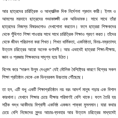
আর ছাত্রদের চারিত্রিক ও আধ্যাত্মিক দিক নির্দেশনা প্রদান কারী। ইলম ও
আমলের ময়দানে ছাত্রদের শুভাকাঙ্ক্ষী এক অভিভাবক। সাথে সাথে তাঁরা
ছাত্রদের নিজস্ব বিষয়গুলোও দেখাশোনা করতেন। ফলে ছাত্ররা শিক্ষকদের
থেকে পুঁথিগত শিক্ষা পাওয়ার সাথে সাথে চারিত্রিক শিক্ষাও গ্রহণ করত। তাঁদের
থেকে জীবন পরিচালনা করা শিখত। শিখত ধার্মিকতা, একনিষ্ঠতা, বিনয়-নম্রতাসহ
উত্তম চরিত্রের আরো অনেক গুণাবলী। আর এভাবেই ছাত্ররা শিক্ষা-দীক্ষায়,
জ্ঞান ও প্রজ্ঞায় শিক্ষকদের সাদৃশ্য হয়ে উঠত।
বিশেষ করে “দারুল উলুম দেওবন্দ” যেই মৌলিক বৈশিষ্ট্যের কারণে বিশ্বের সকল
শিক্ষা প্রতিষ্ঠান থেকে এক ভিন্নরকম উচ্চতায় পৌঁছেছে।
তা হল, এটি শুধু একটি শিক্ষাপ্রতিষ্ঠান নয় বরং আদর্শ মানুষ গড়ার এক বিশাল
কারখানা। যেখানে শিক্ষার চেয়ে দীক্ষার পরিমাণই বেশি থাকে। ফলে তৈরি হয়
সঠিক শুদ্ধ আকীদায় বিশ্বাসী একনিষ্ঠ একজন পাক্কা মুসলমান। যারা কথার
চেয়ে বেশি নিজেদের সুন্দর আচার-ব্যবহার আর উত্তম চরিত্রের মাধ্যমেই