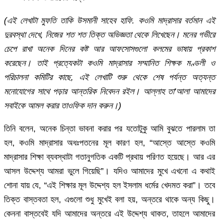
(এই লেখাটা মুফতি তাকি উসমানী সাহেব হাফি. কওমি মাদ্রাসার বর্তমান এই
দুরবস্থা দেখে, নিজের শত শত তিক্ত অভিজ্ঞতা থেকে লিখেছেন। মনের গভীরে
চেপে রাখা অনেক দিনের কষ্ট আর আফসোসগুলো কলমের ভাষায় প্রকাশ
করেছেন। তাই প্রত্যেকটা কওমি মাদ্রাসার সম্মানিত শিক্ষক মণ্ডলী ও
পরিচালনা কমিটির কাছে, এই লেখাটি শুরু থেকে শেষ পর্যন্ত অত্যন্ত
মনোযোগের সাথে পড়ার আন্তরিক নিবেদন রইল। আল্লাহ তা’আলা আমাদের
সবাইকে আমল করার তাওফিক দান করুন।)
তিনি বলেন, অনেক চিন্তা ভাবনা করার পর যতোটুকু আমি বুঝতে পারলাম তা
হল, কওমি মাদ্রাসার অধঃপতনের মূল কারণ হল, “আস্তে আস্তে কওমি
মাদ্রাসার শিক্ষা ব্যবস্থাটা গতানুগতিক একটি প্রথায় পরিণত হয়েছে। আর এর
আসল উদ্দেশ্য আমরা ভুলে গিয়েছি”। যদিও আমাদের মুখে এখনো এ কথাই
শোনা যায় যে, “এই শিক্ষার মূল উদ্দেশ্য হল ইসলাম ধর্মের খেদমত করা”। তবে
তিক্ত বাস্তবতা হল, এগুলো শুধু মুখেই বলা হয়, অন্তরে থাকে অন্য কিছু।
কেননা বাস্তবেই যদি আমাদের অন্তরে এই উদ্দেশ্য থাকত, তাহলে আমাদের