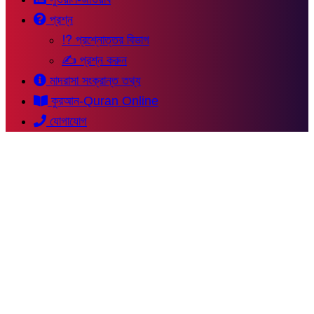
প্রশ্ন
⁉ প্রশ্নোত্তর বিভাগ
✍ প্রশ্ন করুন
মাদরাসা সংক্রান্ত তথ্য
কুরআন-Quran Online
যোগাযোগ