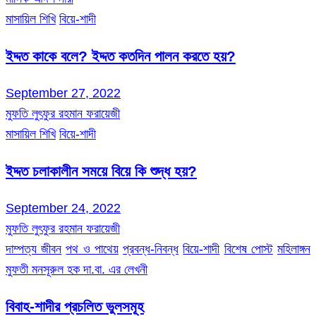
মাসায়িল শিখি
বিয়ে-শাদী
ইদ্দত কাকে বলে? ইদ্দত কতদিন পালন করতে হয়?
September 27, 2022
মুফতি লুৎফুর রহমান ফরায়েজী
মাসায়িল শিখি
বিয়ে-শাদী
ইদ্দত চলাকালীন সময়ে বিয়ে কি শুদ্ধ হয়?
September 24, 2022
মুফতি লুৎফুর রহমান ফরায়েজী
দাম্পত্য জীবন
পথ ও পাথেয়
প্রবন্ধ-নিবন্ধ
বিয়ে-শাদী
বিশেষ পোস্ট
মহিলাঙ্গন
মুফতী মনসূরুল হক দা.বা. এর লেখনী
বিবাহ-শাদীর প্রচলিত ভুলসমূহ