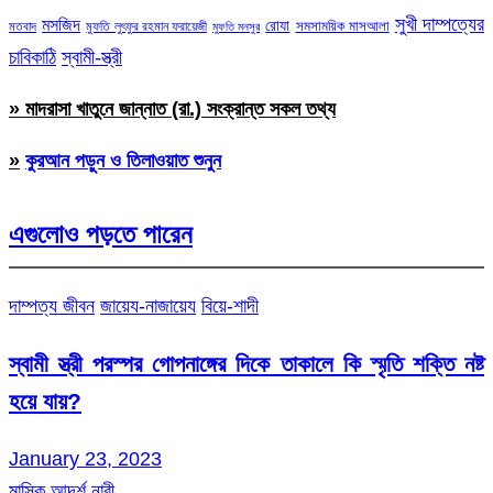
সুখী দাম্পত্যের
মসজিদ
রোযা
সমসাময়িক মাসআলা
মতবাদ
মুফতি লুৎফুর রহমান ফরায়েজী
মুফতি মনসুর
চাবিকাঠি
স্বামী-স্ত্রী
» মাদরাসা খাতুনে জান্নাত (রা.) সংক্রান্ত সকল তথ্য
»
কুরআন পড়ুন ও তিলাওয়াত শুনুন
এগুলোও পড়তে পারেন
দাম্পত্য জীবন
জায়েয-নাজায়েয
বিয়ে-শাদী
স্বামী স্ত্রী পরস্পর গোপনাঙ্গের দিকে তাকালে কি স্মৃতি শক্তি নষ্ট
হয়ে যায়?
January 23, 2023
মাসিক আদর্শ নারী