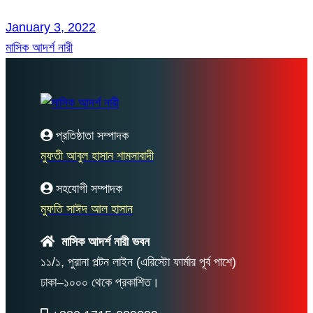
January 3, 2022
মাসিক আদর্শ নারী
প্রতিষ্ঠাতা সম্পাদক
মুফতী আবুল হাসান শামসাবাদী
সহযোগী সম্পাদক
মুফতি সাঈদ আল হাসান
মাসিক আদর্শ নারী ভবন
১১/১, পুরানা পল্টন লাইন (এরিস্টো ফার্মার পূর্ব পাশে)
ঢাকা–১০০০ থেকে প্রকাশিত।