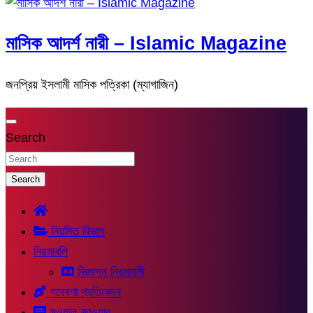
মাসিক আদর্শ নারী – Islamic Magazine
জনপ্রিয় ইসলামী মাসিক পত্রিকা (ম্যাগাজিন)
Search
Search
নিয়মিত বিভাগ
নিয়মাবলি
বিজ্ঞাপন নিয়মাবলী
গবেষণা প্রতিবেদন
সুওয়াল-জাওয়াব