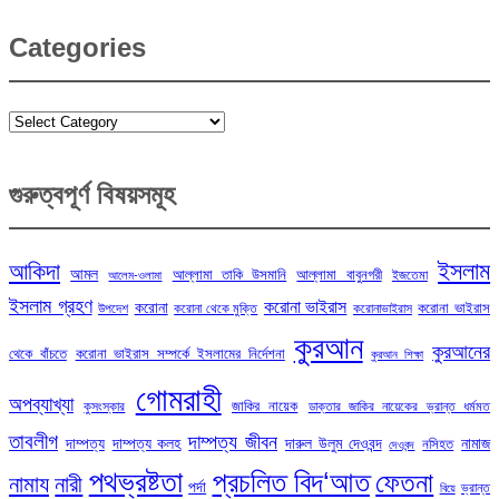
Categories
Categories
গুরুত্বপূর্ণ বিষয়সমূহ
ইসলাম
আকিদা
আমল
আল্লামা তাকি উসমানি
আল্লামা বাবুনগরী
ইজতেমা
আলেম-ওলামা
ইসলাম গ্রহণ
করোনা ভাইরাস
করোনা
করোনা ভাইরাস
উপদেশ
করোনা থেকে মুক্তি
করোনাভাইরাস
কুরআন
কুরআনের
থেকে বাঁচতে
করোনা ভাইরাস সম্পর্কে ইসলামের নির্দেশনা
কুরআন শিক্ষা
গোমরাহী
অপব্যাখ্যা
জাকির নায়েক
কুসংস্কার
ডাক্তার জাকির নায়েকের ভ্রান্ত ধর্মমত
তাবলীগ
দাম্পত্য জীবন
দাম্পত্য
দাম্পত্য কলহ
দারুল উলুম দেওবন্দ
নামাজ
নসিহত
দেওবন্দ
পথভ্রষ্টতা
প্রচলিত বিদ‘আত
ফেতনা
নামায
নারী
পর্দা
ভ্রান্ত
বিয়ে