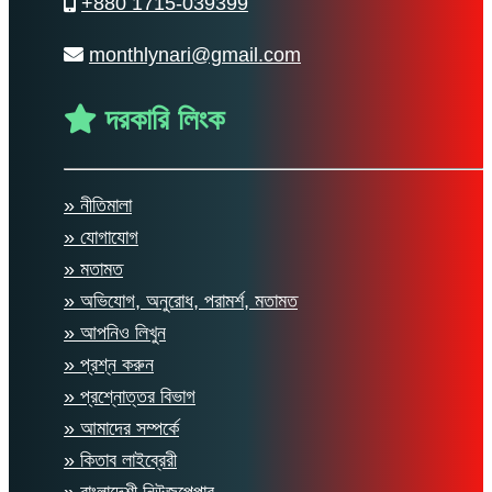
+880 1715-039399
monthlynari@gmail.com
দরকারি লিংক
» নীতিমালা
» যোগাযোগ
» মতামত
» অভিযোগ, অনুরোধ, পরামর্শ, মতামত
» আপনিও লিখুন
» প্রশ্ন করুন
» প্রশ্নোত্তর বিভাগ
» আমাদের সম্পর্কে
» কিতাব লাইব্রেরী