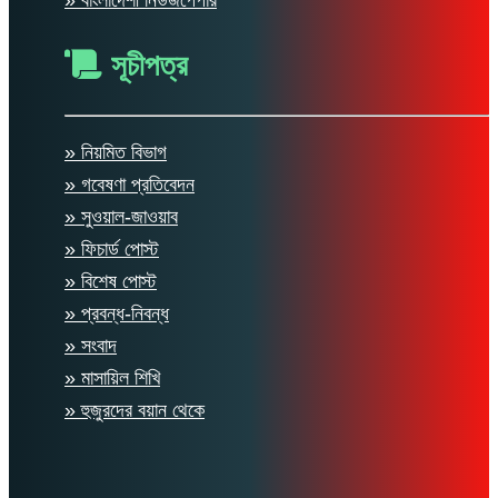
» বাংলাদেশী নিউজপেপার
সূচীপত্র
» নিয়মিত বিভাগ
» গবেষণা প্রতিবেদন
» সুওয়াল-জাওয়াব
» ফিচার্ড পোস্ট
» বিশেষ পোস্ট
» প্রবন্ধ-নিবন্ধ
» সংবাদ
» মাসায়িল শিখি
» হুজুরদের বয়ান থেকে