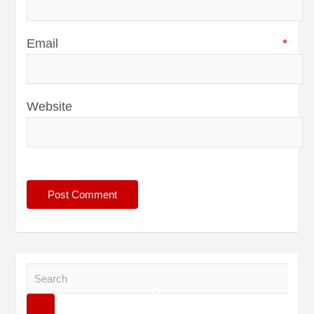
Email
*
Website
S
e