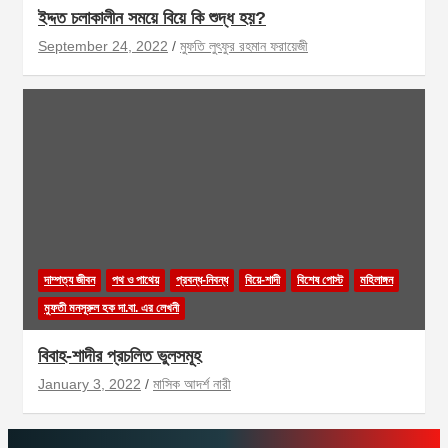
ইদ্দত চলাকালীন সময়ে বিয়ে কি শুদ্ধ হয়?
September 24, 2022
মুফতি লুৎফুর রহমান ফরায়েজী
দাম্পত্য জীবন
পথ ও পাথেয়
প্রবন্ধ-নিবন্ধ
বিয়ে-শাদী
বিশেষ পোস্ট
মহিলাঙ্গন
মুফতী মনসূরুল হক দা.বা. এর লেখনী
বিবাহ-শাদীর প্রচলিত ভুলসমূহ
January 3, 2022
মাসিক আদর্শ নারী