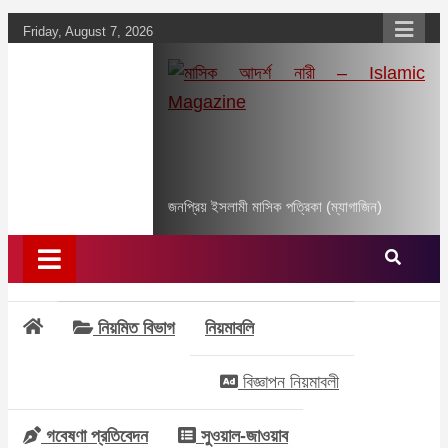
Skip
Friday, August 7, 2026
to
content
মাসিক আদর্শ নারী –
Islamic Magazine
জনপ্রিয় ইসলামী মাসিক পত্রিকা (ম্যাগাজিন)
নিয়মিত বিভাগ
নিয়মাবলি
বিজ্ঞাপন নিয়মাবলী
গবেষণা প্রতিবেদন
সুওয়াল-জাওয়াব