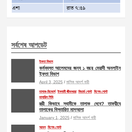
এশা
রাত ৭:৫৯
সর্বশেষ আপডেট
ইফতা বিভাগ
কর্মব্যস্ত আলেমদের জন্য ১ বছর মেয়াদী অনলাইন
ইফতা বিভাগ
April 3, 2025
মাসিক আদর্শ নারী
তালাক-ডিভোর্স
ইসলামী জীবনধারা
ফিচার্ড পোস্ট
বিশেষ পোস্ট
মাসায়িল শিখি
স্ত্রী কিভাবে স্বামীকে তালাক দেবে? তাফয়ীযে
তালাকের বিস্তারিত মাসআলা
January 1, 2025
মাসিক আদর্শ নারী
আমল
বিশেষ পোস্ট