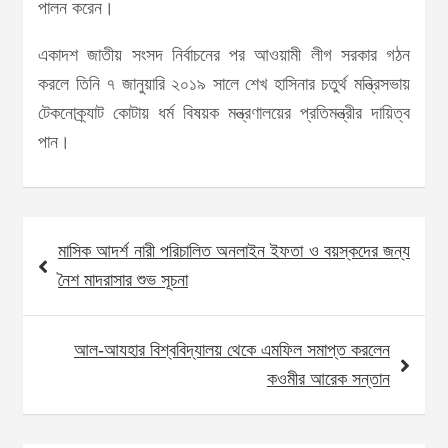
পালন করেন।
একাদশ জাতীয় সংসদ নির্বাচনের পর আওয়ামী লীগ সরকার গঠন
করলে তিনি ৭ জানুয়ারি ২০১৯ সালে শেখ হাসিনার চতুর্থ মন্ত্রিসভায়
টেকনোক্র্যাট কোটায় ধর্ম বিষয়ক মন্ত্রণালয়ের প্রতিমন্ত্রীর দায়িত্ব
পান।
Post
মাসিক আদর্শ নারী পরিচালিত অনলাইন ইফতা ও বয়স্কদের জন্য
navigation
নৈশ মাদরাসার শুভ সূচনা
আল-আযহার বিশ্ববিদ্যালয় থেকে এমফিল সমাপ্ত করলেন
কওমীর আরেক সন্তান