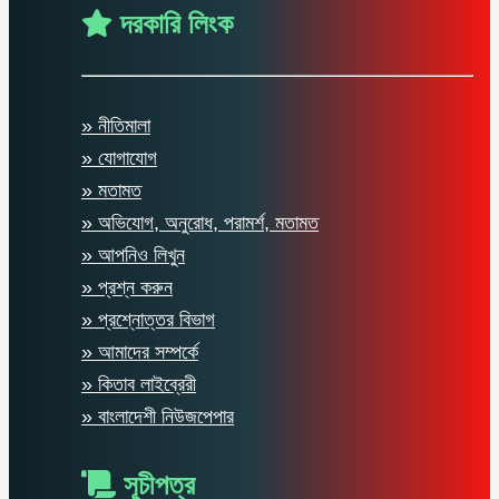
দরকারি লিংক
» নীতিমালা
» যোগাযোগ
» মতামত
» অভিযোগ, অনুরোধ, পরামর্শ, মতামত
» আপনিও লিখুন
» প্রশ্ন করুন
» প্রশ্নোত্তর বিভাগ
» আমাদের সম্পর্কে
» কিতাব লাইব্রেরী
» বাংলাদেশী নিউজপেপার
সূচীপত্র