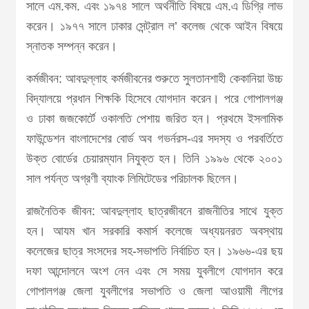
সালে এম.কম. এবং ১৯৭৪ সালে অর্থনীতি বিষয়ে এম.এ ডিগ্রি লাভ
করেন। ১৯৭৭ সালে ঢাকার সেন্ট্রাল ল’ কলেজ থেকে আইন বিষয়ে
স্নাতক সম্পন্ন করেন।
কর্মজীবন: আবদুল্লাহ কর্মজীবনের শুরুতে সুলতানশাহী কেকানিয়া উচ্চ
বিদ্যালয়ে প্রধান শিক্ষকি হিসেবে যোগদান করেন। পরে গোপালগঞ্জ
ও ঢাকা জজকোর্টে ওকালতি পেশায় জরিত হন। প্রথমে ইসলামিক
ফাউন্ডেশন বাংলাদেশের বোর্ড অব গভর্নরস-এর সদস্য ও পরবর্তিতে
উক্ত বোর্ডের চেয়ারম্যান নিযুক্ত হন। তিনি ১৯৯৬ থেকে ২০০১
সাল পর্যন্ত অগ্রণী ব্যাংক লিমিটেডের পরিচালক ছিলেন।
রাজনৈতিক জীবন: আবদুল্লাহ ছাত্রজীবনে রাজনীতির সাথে যুক্ত
হন। আযম খান সরকারি কমার্স কলেজে অধ্যয়নরত অবস্থায়
কলেজের ছাত্র সংসদের সহ-সভাপতি নির্বাচিত হন। ১৯৬৬-এর ছয়
দফা আন্দোলনে অংশ নেন এবং সে সময় যুবলীগে যোগদান করে
গোপালগঞ্জ জেলা যুবলীগের সভাপতি ও জেলা আওয়ামী লীগের