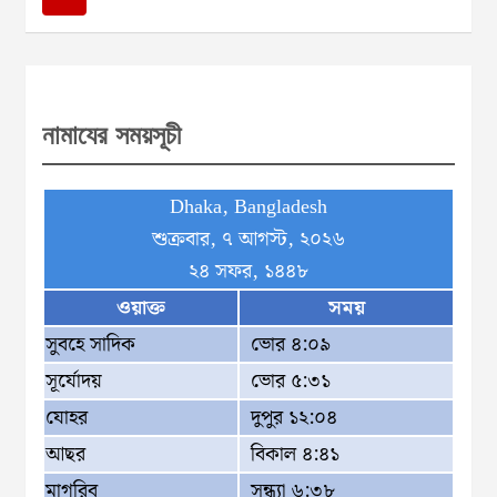
a
r
c
h
নামাযের সময়সূচী
Dhaka, Bangladesh
শুক্রবার, ৭ আগস্ট, ২০২৬
২৪ সফর, ১৪৪৮
ওয়াক্ত
সময়
সুবহে সাদিক
ভোর ৪:০৯
সূর্যোদয়
ভোর ৫:৩১
যোহর
দুপুর ১২:০৪
আছর
বিকাল ৪:৪১
মাগরিব
সন্ধ্যা ৬:৩৮