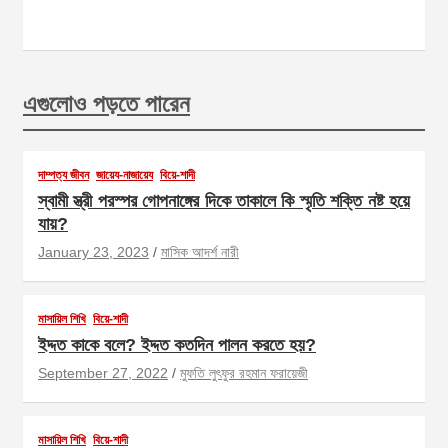
এগুলোও পড়তে পারেন
দাম্পত্য জীবন
জায়েয-নাজায়েয
বিয়ে-শাদী
স্বামী স্ত্রী পরস্পর গোপনাঙ্গের দিকে তাকালে কি স্মৃতি শক্তি নষ্ট হয়ে
যায়?
January 23, 2023
মাসিক আদর্শ নারী
মাসায়িল শিখি
বিয়ে-শাদী
ইদ্দত কাকে বলে? ইদ্দত কতদিন পালন করতে হয়?
September 27, 2022
মুফতি লুৎফুর রহমান ফরায়েজী
মাসায়িল শিখি
বিয়ে-শাদী