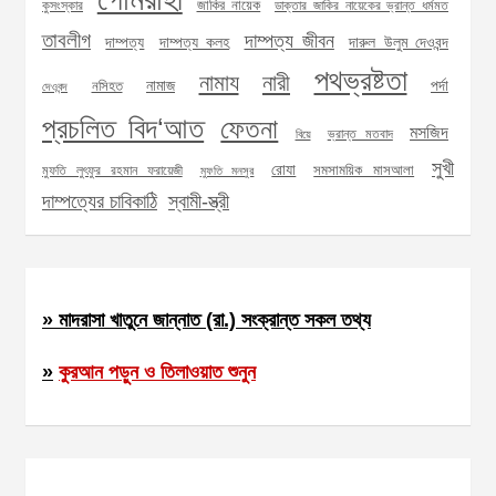
জাকির নায়েক
কুসংস্কার
ডাক্তার জাকির নায়েকের ভ্রান্ত ধর্মমত
তাবলীগ
দাম্পত্য জীবন
দাম্পত্য
দাম্পত্য কলহ
দারুল উলুম দেওবন্দ
পথভ্রষ্টতা
নামায
নারী
নামাজ
পর্দা
নসিহত
দেওবন্দ
প্রচলিত বিদ‘আত
ফেতনা
মসজিদ
ভ্রান্ত মতবাদ
বিয়ে
সুখী
রোযা
সমসাময়িক মাসআলা
মুফতি লুৎফুর রহমান ফরায়েজী
মুফতি মনসুর
দাম্পত্যের চাবিকাঠি
স্বামী-স্ত্রী
» মাদরাসা খাতুনে জান্নাত (রা.) সংক্রান্ত সকল তথ্য
»
কুরআন পড়ুন ও তিলাওয়াত শুনুন