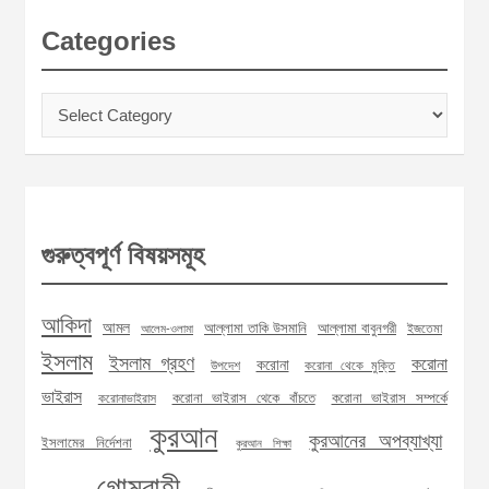
Categories
Categories
গুরুত্বপূর্ণ বিষয়সমূহ
আকিদা
আমল
আল্লামা তাকি উসমানি
আল্লামা বাবুনগরী
ইজতেমা
আলেম-ওলামা
ইসলাম
ইসলাম গ্রহণ
করোনা
করোনা
উপদেশ
করোনা থেকে মুক্তি
ভাইরাস
করোনা ভাইরাস থেকে বাঁচতে
করোনা ভাইরাস সম্পর্কে
করোনাভাইরাস
কুরআন
কুরআনের অপব্যাখ্যা
ইসলামের নির্দেশনা
কুরআন শিক্ষা
গোমরাহী