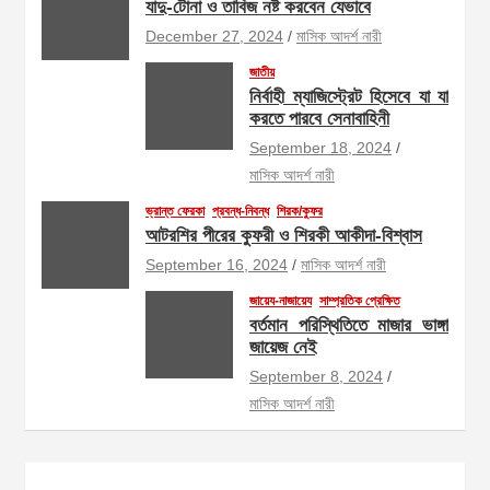
যাদু-টোনা ও তাবিজ নষ্ট করবেন যেভাবে
December 27, 2024
মাসিক আদর্শ নারী
জাতীয়
নির্বাহী ম্যাজিস্ট্রেট হিসেবে যা যা
করতে পারবে সেনাবাহিনী
September 18, 2024
মাসিক আদর্শ নারী
ভ্রান্ত ফেরকা
প্রবন্ধ-নিবন্ধ
শিরক/কুফর
আটরশির পীরের কুফরী ও শিরকী আকীদা-বিশ্বাস
September 16, 2024
মাসিক আদর্শ নারী
জায়েয-নাজায়েয
সাম্প্রতিক প্রেক্ষিত
বর্তমান পরিস্থিতিতে মাজার ভাঙ্গা
জায়েজ নেই
September 8, 2024
মাসিক আদর্শ নারী