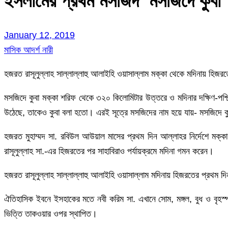
ইসলামের প্রথম মসজিদ ‘মসজিদে কুবা’
January 12, 2019
মাসিক আদর্শ নারী
হজরত রাসূলুল্লাহ সাল্লাল্লাহু আলাইহি ওয়াসাল্লাম মক্কা থেকে মদিনায় হিজরত
মসজিদে কুবা মক্কা শরিফ থেকে ৩২০ কিলোমিটার উত্তরে ও মদিনার দক্ষিণ-পশ্
উঠেছে, তাকেও কুবা বলা হতো। এরই সূত্রে মসজিদের নাম হয়ে যায়- মসজিদে ক
হজরত মুহাম্মদ সা. রবিউল আউয়াল মাসের প্রথম দিন আল্লাহর নির্দেশে মক্
রাসূলুল্লাহ সা.-এর হিজরতের পর সাহাবিরাও পর্যায়ক্রমে মদিনা গমন করেন।
হজরত রাসূলুল্লাহ সাল্লাল্লাহু আলাইহি ওয়াসাল্লাম মদিনায় হিজরতের প্রথম দ
ঐতিহাসিক ইবনে ইসহাকের মতে নবী করিম সা. এখানে সোম, মঙ্গল, বুধ ও বৃহ
ভিত্তি তাকওয়ার ওপর স্থাপিত।