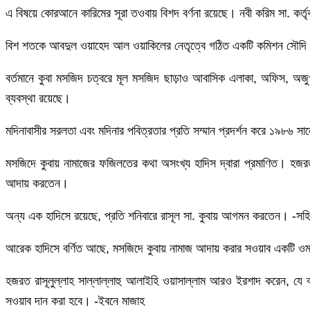
এ বিষয়ে কোরআনে কারিমের সূরা তওবায় বিশদ বর্ণনা রয়েছে। নবী করিম সা. কর্তৃক
বিশ শতকে আবদুল ওয়াহেদ আল ওয়াকিলের নেতৃত্বে গঠিত একটি কমিশন সৌদি আরবে
বর্তমানে কুবা মসজিদ চত্বরে মূল মসজিদ ছাড়াও আবাসিক এলাকা, অফিস, অজুখ
ব্যবস্থা রয়েছে।
মদিনাবাসীর সরলতা এবং মদিনার পবিত্রতার প্রতি সম্মান প্রদর্শন করে ১৯৮৬ সালে
মসজিদে কুবায় নামাজের ফজিলতের কথা অসংখ্য হাদিস দ্বারা প্রমাণিত। হজরত 
আদায় করতেন।
অন্য এক হাদিসে রয়েছে, প্রতি শনিবারে রাসূল সা. কুবায় আগমন করতেন। -সহি
আরেক হাদিসে বর্ণিত আছে, মসজিদে কুবায় নামাজ আদায় করার সওয়াব একটি ওম
হজরত রাসূলুল্লাহ সাল্লাল্লাহু আলাইহি ওয়াসাল্লাম আরও ইরশাদ করেন, য
সওয়াব দান করা হবে। -ইবনে মাজাহ