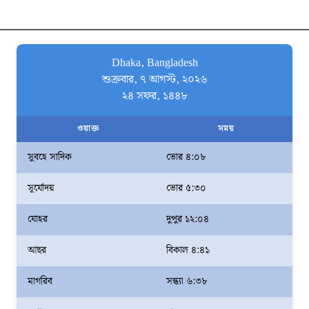
Dhaka, Bangladesh
শুক্রবার, ৭ আগস্ট, ২০২৬
২৪ সফর, ১৪৪৮
ওয়াক্ত
সময়
সুবহে সাদিক
ভোর ৪:০৮
সূর্যোদয়
ভোর ৫:৩০
যোহর
দুপুর ১২:০৪
আছর
বিকাল ৪:৪১
মাগরিব
সন্ধ্যা ৬:৩৮