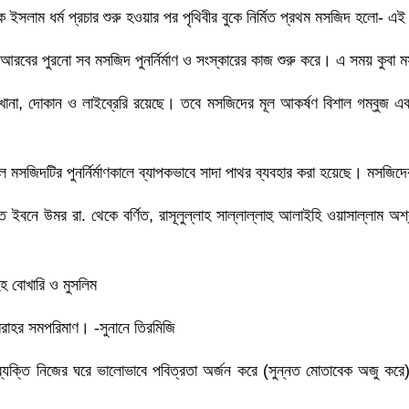
 ইসলাম ধর্ম প্রচার শুরু হওয়ার পর পৃথিবীর বুকে নির্মিত প্রথম মসজিদ হলো- এ
র পুরনো সব মসজিদ পুনর্নির্মাণ ও সংস্কারের কাজ শুরু করে। এ সময় কুবা মসজ
ানা, দোকান ও লাইব্রেরি রয়েছে। তবে মসজিদের মূল আকর্ষণ বিশাল গম্বুজ এব
 মসজিদটির পুনর্নির্মাণকালে ব্যাপকভাবে সাদা পাথর ব্যবহার করা হয়েছে। মসজিদের
ইবনে উমর রা. থেকে বর্ণিত, রাসূলুল্লাহ সাল্লাল্লাহু আলাইহি ওয়াসাল্লাম 
হ বোখারি ও মুসলিম
রাহর সমপরিমাণ। -সুনানে তিরমিজি
ে ব্যক্তি নিজের ঘরে ভালোভাবে পবিত্রতা অর্জন করে (সুন্নত মোতাবেক অজু 