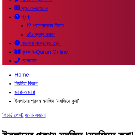
সুওয়াল-জাওয়াব
প্রশ্ন
⁉ প্রশ্নোত্তর বিভাগ
✍ প্রশ্ন করুন
মাদরাসা সংক্রান্ত তথ্য
কুরআন-Quran Online
যোগাযোগ
Home
নিয়মিত বিভাগ
জানা-অজানা
ইসলামের প্রথম মসজিদ ‘মসজিদে কুবা’
ফিচার্ড পোস্ট
জানা-অজানা