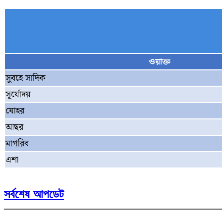
ওয়াক্ত
সুবহে সাদিক
সূর্যোদয়
যোহর
আছর
মাগরিব
এশা
সর্বশেষ আপডেট