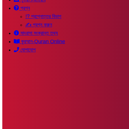
প্রশ্ন
⁉ প্রশ্নোত্তর বিভাগ
✍ প্রশ্ন করুন
মাদরাসা সংক্রান্ত তথ্য
কুরআন-Quran Online
যোগাযোগ