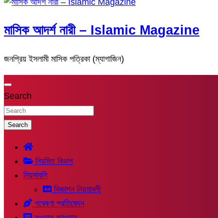
মাসিক আদর্শ নারী – Islamic Magazine
জনপ্রিয় ইসলামী মাসিক পত্রিকা (ম্যাগাজিন)
Search
Search
নিয়মিত বিভাগ
নিয়মাবলি
বিজ্ঞাপন নিয়মাবলী
গবেষণা প্রতিবেদন
সুওয়াল-জাওয়াব