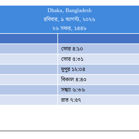
Dhaka, Bangladesh
রবিবার, ৯ আগস্ট, ২০২৬
২৬ সফর, ১৪৪৮
ভোর ৪:১০
ভোর ৫:৩১
দুপুর ১২:০৪
বিকাল ৪:৪০
সন্ধ্যা ৬:৩৬
রাত ৭:৫৭