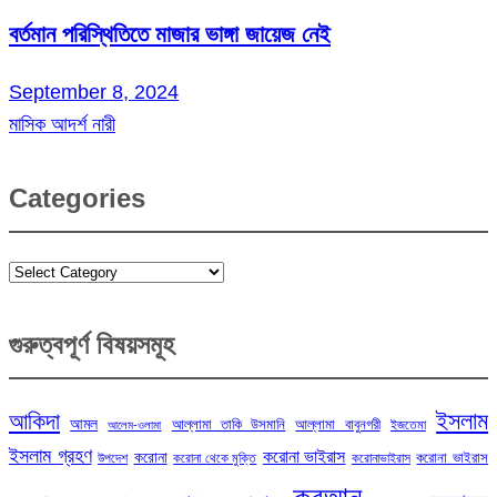
বর্তমান পরিস্থিতিতে মাজার ভাঙ্গা জায়েজ নেই
September 8, 2024
মাসিক আদর্শ নারী
Categories
Categories
গুরুত্বপূর্ণ বিষয়সমূহ
ইসলাম
আকিদা
আমল
আল্লামা তাকি উসমানি
আল্লামা বাবুনগরী
ইজতেমা
আলেম-ওলামা
ইসলাম গ্রহণ
করোনা ভাইরাস
করোনা
করোনা ভাইরাস
উপদেশ
করোনা থেকে মুক্তি
করোনাভাইরাস
কুরআন