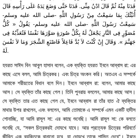
فَدَنَا مِنْهُ ثُمَّ قَالَ ادْنُ مِنِّى. فَدَنَا حَتَّى وَضَعَ يَدَهُ عَلَى رَأْسِهِ قَالَ
أُنَبِّئُكَ بِمَا سَمِعْتُ مِنْ رَسُولِ اللَّهِ -صلى الله عليه وسلم-
سَمِعْتُ رَسُولَ اللَّهِ -صلى الله عليه وسلم- يَقُولُ « كُلُّ
مُصَوِّرٍ فِى النَّارِ يَجْعَلُ لَهُ بِكُلِّ صُورَةٍ صَوَّرَهَا نَفْسًا فَتُعَذِّبُهُ فِى
جَهَنَّمَ ». وَقَالَ إِنْ كُنْتَ لاَ بُدَّ فَاعِلاً فَاصْنَعِ الشَّجَرَ وَمَا لاَ نَفْسَ
لَهُ.
হযরত সাঈদ বিন আবুল হাসান বলেন, এক ব্যক্তি হযরত ইবনে আব্বাস রা: এর
কাছে এসে বলল, আমি চিত্রকর। এবং চিত্র অংকন করি। অতএব এ সম্পর্কে
আমাকে শরীয়তের বিধান বলে দিন। ইবনে আব্বাস রা: বলেন, আমার কাছে
আস। সে ব্যক্তি তাঁর কাছে গেল। তিনি পুনরায় বললেন, আমার কাছে আস।
সে ব্যক্তি তার এত কাছে গেল যে, ইবনে আব্বাস রা তাঁর হাত ঐ ব্যক্তির
মাথার উপর রাখলেন, এবং বললেন, আমি তোমাকে এ সম্পর্কে এমন একটি হাদীস
শোনাচ্ছি, যা আমি রাসূল সা: এর কাছে শুনেছি। আমি রাসূল সা: কে বলতে
শুনেছি যে, “সকল চিত্রকরই দোযখে যাবে। আর প্রত্যেক চিত্রের পরিবর্তে
জীবিত এক ব্যক্তিকে বানানো হবে, যা দোযখে তাকে শাস্তি দেবে”। ইবনে