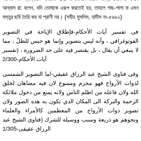
আব্বাস রা: বলেন, যদি তোমাকে এরূপ করতেই হয়, তাহলে গাছ-পালা বা এমন
বস্তুর ছবি তৈরি কর যা প্রাণী নয়। {সহীহ মুসলিম, হাদীস নং-৫৬৬২}
فى تفسير آيات الأحكام-فإطلاق الإباحة في التصوير
الفوتوغرافي ، وأنه ليس بتصوير وإنما هو حبس للظلّ ، مما
لا ينبغي أن يقال ، بل يقتصر فيه على حد الضرورة ، (تفسير
آيات الأحكام-2/300
وفى فتاوى الشيخ عبد الرزاق عفيفي-اما التصوير الشمسى
لذوات الأرواح فهو محرم وممنوع لان فيه مضاهان لخلق
الله ولان فاعله من اظلم الناس ولانه يمنع من دخول ملائكة
الرحمة والبركة الى المكان الذي تكون به هذه الصور ولان
تصوير ذوات الأرواح من المعظمين كالأمراء والعلماء
ونحوهم هو ذريعة وسبب ووسيلة للشرك (فتاوى الشيخ عبد
الرزاق عقيفى-1/305