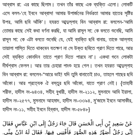
আব্বাস রা: এর কাছে ছিলাম। তখন তাঁর কাছে এক ব্যক্তি এলো। লোকটি
এসে বলল-‘হে ইবনে আব্বাস! আমার উপার্জনের নির্ভরতা আমার হাতের সৃষ্টির
উপর, আমি ছবি আঁকি’। হযরত আব্দুল্লাহ বিন আব্বাস রা: বললেন-‘আমি
তোমার কাছে সেই কথা বর্ণনা করছি, যা আমি রাসূল সা: কে বলতে শুনেছি, আমি
রাসূল সা: কে এটা বলতে শুনেছি যে, যেই ব্যক্তি ছবি বানায়, তাকে আল্লাহ
তায়ালা শাস্তি দিতে থাকবেন যতক্ষণ না সে উক্ত ছবিতে প্রাণ দিতে পারে, আর
সেই ব্যক্তি কোনদিন তাতে প্রাণ দিতে পারবে না’। একথা শুনে লোকটা
দীর্ঘশ্বাস ফেলল। আর তার চেহারা পাংশু হয়ে গেল। তখন হযরত আব্দুল্লাহ
বিন আব্বাস রা: বললেন-“আরে ভাই! যদি তুমি বানাতেই চাও, তাহলে গাছের ছবি
আঁকো। আর প্রত্যেক ঐ বস্তুর ছবি আঁকো, যাতে প্রাণ নেই। {তাহাবী
শরীফ, হাদীস নং-৬৪৩৪, সহীহ বুখারী, হাদীস নং-২১১২, মুসনাদে আবি ইয়ালা,
হাদীস নং-২৫৭৭, মুসনাদে আহমাদ, হাদীস নং-৩৩৯৪, মু’জামে ইবনে আসাকীর,
হাদীস নং-১১, সহীহ ইবনে হিব্বান, হাদীস নং-৫৮৪৮}
عَنْ سَعِيدِ بْنِ أَبِى الْحَسَنِ قَالَ جَاءَ رَجُلٌ إِلَى ابْنِ عَبَّاسٍ فَقَالَ
إِنِّى رَجُلٌ أُصَوِّرُ هَذِهِ الصُّوَرَ فَأَفْتِنِى فِيهَا. فَقَالَ لَهُ ادْنُ مِنِّى.