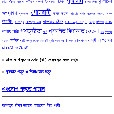
কুরআনের
থেকে বাঁচতে
করোনা ভাইরাস সম্পর্কে ইসলামের নির্দেশনা
কুরআন শিক্ষা
গোমরাহী
অপব্যাখ্যা
জাকির নায়েক
কুসংস্কার
ডাক্তার জাকির নায়েকের ভ্রান্ত ধর্মমত
তাবলীগ
দাম্পত্য জীবন
দাম্পত্য
দাম্পত্য কলহ
দারুল উলুম দেওবন্দ
নামাজ
নসিহত
দেওবন্দ
পথভ্রষ্টতা
প্রচলিত বিদ‘আত
ফেতনা
নামায
নারী
পর্দা
ভ্রান্ত
বিয়ে
সুখী দাম্পত্যের
মসজিদ
রোযা
সমসাময়িক মাসআলা
মতবাদ
মুফতি লুৎফুর রহমান ফরায়েজী
মুফতি মনসুর
চাবিকাঠি
স্বামী-স্ত্রী
» মাদরাসা খাতুনে জান্নাত (রা.) সংক্রান্ত সকল তথ্য
»
কুরআন পড়ুন ও তিলাওয়াত শুনুন
এগুলোও পড়তে পারেন
দাম্পত্য জীবন
জায়েয-নাজায়েয
বিয়ে-শাদী