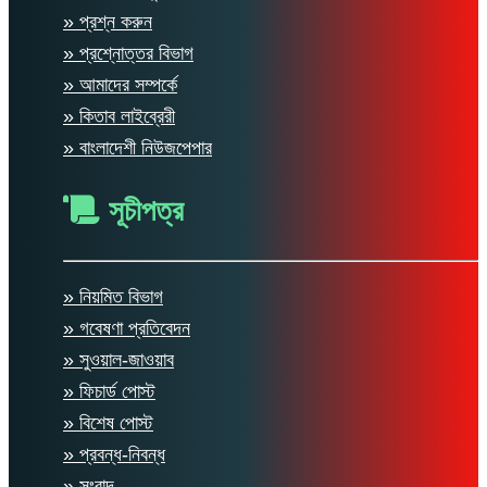
» প্রশ্ন করুন
» প্রশ্নোত্তর বিভাগ
» আমাদের সম্পর্কে
» কিতাব লাইব্রেরী
» বাংলাদেশী নিউজপেপার
সূচীপত্র
» নিয়মিত বিভাগ
» গবেষণা প্রতিবেদন
» সুওয়াল-জাওয়াব
» ফিচার্ড পোস্ট
» বিশেষ পোস্ট
» প্রবন্ধ-নিবন্ধ
» সংবাদ