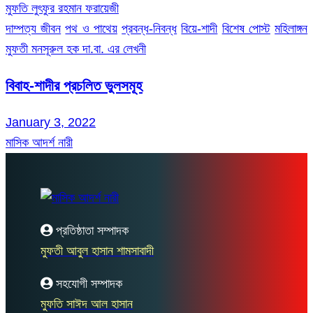
মুফতি লুৎফুর রহমান ফরায়েজী
দাম্পত্য জীবন
পথ ও পাথেয়
প্রবন্ধ-নিবন্ধ
বিয়ে-শাদী
বিশেষ পোস্ট
মহিলাঙ্গন
মুফতী মনসূরুল হক দা.বা. এর লেখনী
বিবাহ-শাদীর প্রচলিত ভুলসমূহ
January 3, 2022
মাসিক আদর্শ নারী
প্রতিষ্ঠাতা সম্পাদক
মুফতী আবুল হাসান শামসাবাদী
সহযোগী সম্পাদক
মুফতি সাঈদ আল হাসান