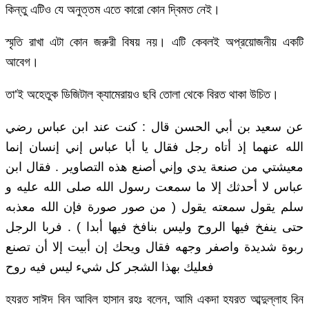
কিন্তু এটিও যে অনুত্তম এতে কারো কোন দ্বিমত নেই।
স্মৃতি রাখা এটা কোন জরুরী বিষয় নয়। এটি কেবলই অপ্রয়োজনীয় একটি
আবেগ।
তা’ই অহেতুক ডিজিটাল ক্যামেরায়ও ছবি তোলা থেকে বিরত থাকা উচিত।
عن سعيد بن أبي الحسن قال : كنت عند ابن عباس رضي
الله عنهما إذ أتاه رجل فقال يا أبا عباس إني إنسان إنما
معيشتي من صنعة يدي وإني أصنع هذه التصاوير . فقال ابن
عباس لا أحدثك إلا ما سمعت رسول الله صلى الله عليه و
سلم يقول سمعته يقول ( من صور صورة فإن الله معذبه
حتى ينفخ فيها الروح وليس بنافخ فيها أبدا ) . فربا الرجل
ربوة شديدة واصفر وجهه فقال ويحك إن أبيت إلا أن تصنع
فعليك بهذا الشجر كل شيء ليس فيه روح
হযরত সাঈদ বিন আবিল হাসান রহঃ বলেন, আমি একদা হযরত আব্দুল্লাহ বিন