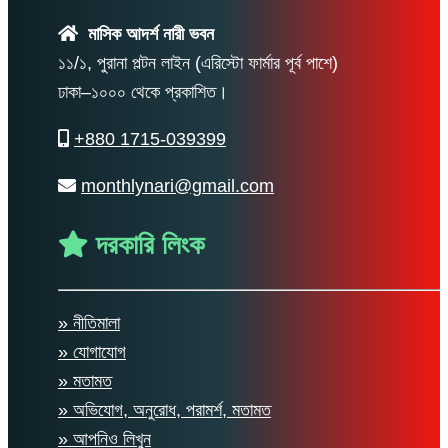
মাসিক আদর্শ নারী ভবন
১১/১, পুরানা পল্টন লাইন (এরিস্টো ফার্মার পূর্ব পাশে)
ঢাকা–১০০০ থেকে প্রকাশিত।
+880 1715-039399
monthlynari@gmail.com
দরকারি লিংক
» নীতিমালা
» যোগাযোগ
» মতামত
» অভিযোগ, অনুরোধ, পরামর্শ, মতামত
» আপনিও লিখুন