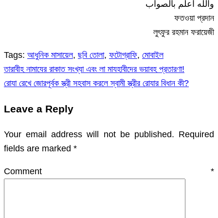
والله اعلم بالصواب
ফতওয়া প্রদান
লুৎফুর রহমান ফরায়েজী
Tags:
আধুনিক মাসায়েল
,
ছবি তোলা
,
ফটোগ্রাফি
,
মোবাইল
তারাবীহ নামাযের রাকাত সংখ্যা এবং লা মাযহাবীদের ভয়াবহ প্রতারণা!
Post
রোযা রেখে জোরপূর্বক স্ত্রী সহবাস করলে স্বামী স্ত্রীর রোযার বিধান কী?
navigation
Leave a Reply
Your email address will not be published.
Required
fields are marked
*
Comment
*