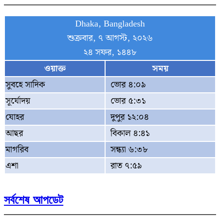
Dhaka, Bangladesh
শুক্রবার, ৭ আগস্ট, ২০২৬
২৪ সফর, ১৪৪৮
ওয়াক্ত
সময়
সুবহে সাদিক
ভোর ৪:০৯
সূর্যোদয়
ভোর ৫:৩১
যোহর
দুপুর ১২:০৪
আছর
বিকাল ৪:৪১
মাগরিব
সন্ধ্যা ৬:৩৮
এশা
রাত ৭:৫৯
সর্বশেষ আপডেট