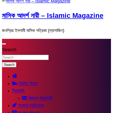
মাসিক আদর্শ নারী – Islamic Magazine
জনপ্রিয় ইসলামী মাসিক পত্রিকা (ম্যাগাজিন)
Search
Search
নিয়মিত বিভাগ
নিয়মাবলি
বিজ্ঞাপন নিয়মাবলী
গবেষণা প্রতিবেদন
সুওয়াল-জাওয়াব