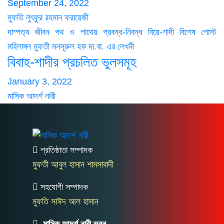
September 24, 2022
মুফতি লুৎফুর রহমান ফরায়েজী
দাম্পত্য জীবন
পথ ও পাথেয়
প্রবন্ধ-নিবন্ধ
বিয়ে-শাদী
বিশেষ পোস্ট
মহিলাঙ্গন
মুফতী মনসূরুল হক দা.বা. এর লেখনী
বিবাহ-শাদীর প্রচলিত ভুলসমূহ
January 3, 2022
মাসিক আদর্শ নারী
প্রতিষ্ঠাতা সম্পাদক
মুফতী আবুল হাসান শামসাবাদী
সহযোগী সম্পাদক
মুফতি সাঈদ আল হাসান