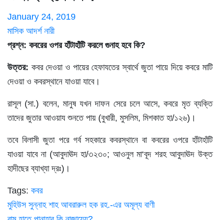
January 24, 2019
মাসিক আদর্শ নারী
প্রশ্ন: কবরের ওপর হাঁটাহাঁটি করলে গুনাহ হবে কি?
উত্তর:
কবর দেওয়া ও পায়ের হেফাযতের স্বার্থে জুতা পায়ে দিয়ে কবরে মাটি
দেওয়া ও কবরস্থানে যাওয়া যাবে।
রাসূল (সা.) বলেন, মানুষ যখন দাফন সেরে চলে আসে, কবরে মৃত ব্যক্তি
তাদের জুতার আওয়ায শুনতে পায় (বুখারী, মুসলিম, মিশকাত হা/১২৬)।
তবে বিলাসী জুতা পরে গর্ব সহকারে কবরস্থানে বা কবরের ওপরে হাঁটাহাঁটি
যাওয়া যাবে না (আবুদাঊদ হা/৩২৩০; আওনুল মা‘বূদ শরহ আবুদাঊদ উক্ত
হাদীছের ব্যাখ্যা দ্রঃ)।
Tags:
কবর
Post
মুহিউস সুন্নাহ শাহ আবরারুল হক রহ.-এর অমূল্য বাণী
বাম হাতে পানাহার কি নাজায়েয?