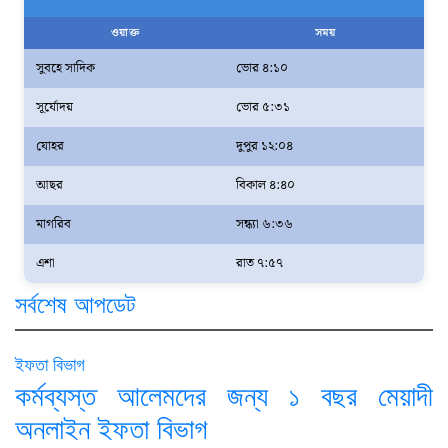
ওয়াক্ত
সময়
সুবহে সাদিক
ভোর ৪:১০
সূর্যোদয়
ভোর ৫:৩১
যোহর
দুপুর ১২:০৪
আছর
বিকাল ৪:৪০
মাগরিব
সন্ধ্যা ৬:৩৬
এশা
রাত ৭:৫৭
সর্বশেষ আপডেট
ইফতা বিভাগ
কর্মব্যস্ত আলেমদের জন্য ১ বছর মেয়াদী
অনলাইন ইফতা বিভাগ