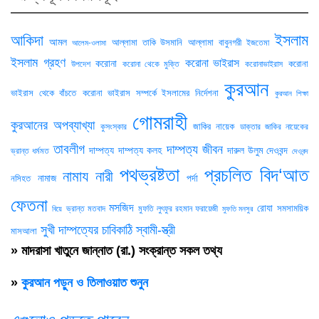
ইসলাম
আকিদা
আমল
আল্লামা তাকি উসমানি
আল্লামা বাবুনগরী
ইজতেমা
আলেম-ওলামা
ইসলাম গ্রহণ
করোনা ভাইরাস
করোনা
করোনা
উপদেশ
করোনা থেকে মুক্তি
করোনাভাইরাস
কুরআন
ভাইরাস থেকে বাঁচতে
করোনা ভাইরাস সম্পর্কে ইসলামের নির্দেশনা
কুরআন শিক্ষা
গোমরাহী
কুরআনের অপব্যাখ্যা
জাকির নায়েক
কুসংস্কার
ডাক্তার জাকির নায়েকের
তাবলীগ
দাম্পত্য জীবন
দাম্পত্য
দাম্পত্য কলহ
দারুল উলুম দেওবন্দ
ভ্রান্ত ধর্মমত
দেওবন্দ
পথভ্রষ্টতা
প্রচলিত বিদ‘আত
নামায
নারী
নামাজ
পর্দা
নসিহত
ফেতনা
মসজিদ
রোযা
সমসাময়িক
ভ্রান্ত মতবাদ
মুফতি লুৎফুর রহমান ফরায়েজী
বিয়ে
মুফতি মনসুর
সুখী দাম্পত্যের চাবিকাঠি
স্বামী-স্ত্রী
মাসআলা
» মাদরাসা খাতুনে জান্নাত (রা.) সংক্রান্ত সকল তথ্য
»
কুরআন পড়ুন ও তিলাওয়াত শুনুন