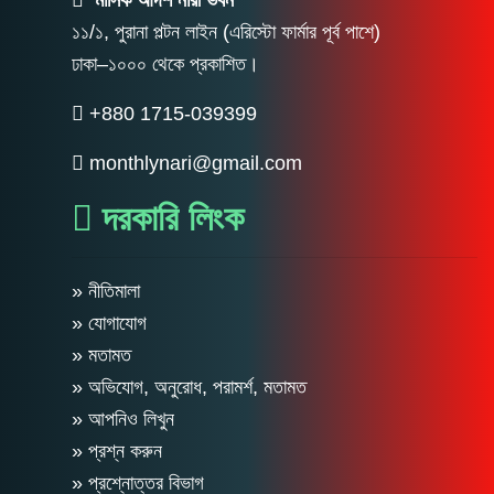
মাসিক আদর্শ নারী ভবন
১১/১, পুরানা পল্টন লাইন (এরিস্টো ফার্মার পূর্ব পাশে)
ঢাকা–১০০০ থেকে প্রকাশিত।
+880 1715-039399
monthlynari@gmail.com
দরকারি লিংক
» নীতিমালা
» যোগাযোগ
» মতামত
» অভিযোগ, অনুরোধ, পরামর্শ, মতামত
» আপনিও লিখুন
» প্রশ্ন করুন
» প্রশ্নোত্তর বিভাগ