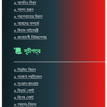
» আপনিও লিখুন
» প্রশ্ন করুন
» প্রশ্নোত্তর বিভাগ
» আমাদের সম্পর্কে
» কিতাব লাইব্রেরী
» বাংলাদেশী নিউজপেপার
সূচীপত্র
» নিয়মিত বিভাগ
» গবেষণা প্রতিবেদন
» সুওয়াল-জাওয়াব
» ফিচার্ড পোস্ট
» বিশেষ পোস্ট
» প্রবন্ধ-নিবন্ধ