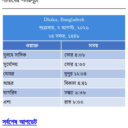
Dhaka, Bangladesh
শুক্রবার, ৭ আগস্ট, ২০২৬
২৪ সফর, ১৪৪৮
ওয়াক্ত
সময়
সুবহে সাদিক
ভোর ৪:০৮
সূর্যোদয়
ভোর ৫:৩০
যোহর
দুপুর ১২:০৪
আছর
বিকাল ৪:৪১
মাগরিব
সন্ধ্যা ৬:৩৮
এশা
রাত ৮:০০
সর্বশেষ আপডেট