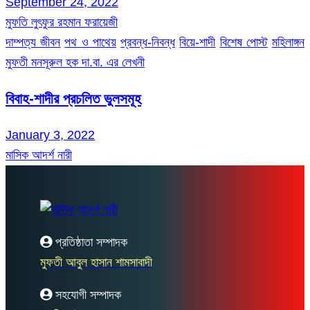
September 24, 2022
মুফতি লুৎফুর রহমান ফরায়েজী
দাম্পত্য জীবন
পথ ও পাথেয়
প্রবন্ধ-নিবন্ধ
বিয়ে-শাদী
বিশেষ পোস্ট
মহিলাঙ্গন
মুফতী মনসূরুল হক দা.বা. এর লেখনী
বিবাহ-শাদীর প্রচলিত ভুলসমূহ
January 3, 2022
মাসিক আদর্শ নারী
প্রতিষ্ঠাতা সম্পাদক
মুফতী আবুল হাসান শামসাবাদী
সহযোগী সম্পাদক