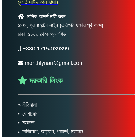
মুফতি সাঈদ আল হাসান
মাসিক আদর্শ নারী ভবন
১১/১, পুরানা পল্টন লাইন (এরিস্টো ফার্মার পূর্ব পাশে)
ঢাকা–১০০০ থেকে প্রকাশিত।
+880 1715-039399
monthlynari@gmail.com
দরকারি লিংক
» নীতিমালা
» যোগাযোগ
» মতামত
» অভিযোগ, অনুরোধ, পরামর্শ, মতামত