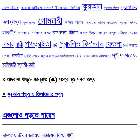
কুরআন
কুরআনের
থেকে বাঁচতে
করোনা ভাইরাস সম্পর্কে ইসলামের নির্দেশনা
কুরআন শিক্ষা
গোমরাহী
অপব্যাখ্যা
জাকির নায়েক
কুসংস্কার
ডাক্তার জাকির নায়েকের ভ্রান্ত ধর্মমত
তাবলীগ
দাম্পত্য জীবন
দাম্পত্য
দাম্পত্য কলহ
দারুল উলুম দেওবন্দ
নামাজ
নসিহত
দেওবন্দ
পথভ্রষ্টতা
প্রচলিত বিদ‘আত
ফেতনা
নামায
নারী
পর্দা
ভ্রান্ত
বিয়ে
সুখী দাম্পত্যের
মসজিদ
রোযা
সমসাময়িক মাসআলা
মতবাদ
মুফতি লুৎফুর রহমান ফরায়েজী
মুফতি মনসুর
চাবিকাঠি
স্বামী-স্ত্রী
» মাদরাসা খাতুনে জান্নাত (রা.) সংক্রান্ত সকল তথ্য
»
কুরআন পড়ুন ও তিলাওয়াত শুনুন
এগুলোও পড়তে পারেন
দাম্পত্য জীবন
জায়েয-নাজায়েয
বিয়ে-শাদী