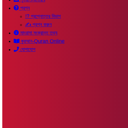
প্রশ্ন
⁉ প্রশ্নোত্তর বিভাগ
✍ প্রশ্ন করুন
মাদরাসা সংক্রান্ত তথ্য
কুরআন-Quran Online
যোগাযোগ