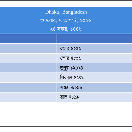
Dhaka, Bangladesh
শুক্রবার, ৭ আগস্ট, ২০২৬
২৪ সফর, ১৪৪৮
ভোর ৪:০৯
ভোর ৫:৩১
দুপুর ১২:০৪
বিকাল ৪:৪১
সন্ধ্যা ৬:৩৮
রাত ৭:৫৯