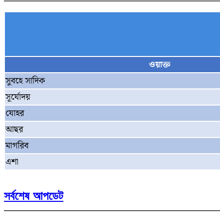
ওয়াক্ত
সুবহে সাদিক
সূর্যোদয়
যোহর
আছর
মাগরিব
এশা
সর্বশেষ আপডেট