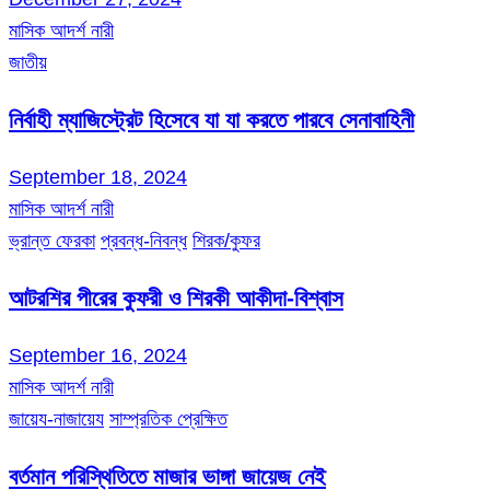
মাসিক আদর্শ নারী
জাতীয়
নির্বাহী ম্যাজিস্ট্রেট হিসেবে যা যা করতে পারবে সেনাবাহিনী
September 18, 2024
মাসিক আদর্শ নারী
ভ্রান্ত ফেরকা
প্রবন্ধ-নিবন্ধ
শিরক/কুফর
আটরশির পীরের কুফরী ও শিরকী আকীদা-বিশ্বাস
September 16, 2024
মাসিক আদর্শ নারী
জায়েয-নাজায়েয
সাম্প্রতিক প্রেক্ষিত
বর্তমান পরিস্থিতিতে মাজার ভাঙ্গা জায়েজ নেই