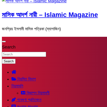
মাসিক আদর্শ নারী – Islamic Magazine
জনপ্রিয় ইসলামী মাসিক পত্রিকা (ম্যাগাজিন)
Search
Search
নিয়মিত বিভাগ
নিয়মাবলি
বিজ্ঞাপন নিয়মাবলী
গবেষণা প্রতিবেদন
সুওয়াল-জাওয়াব