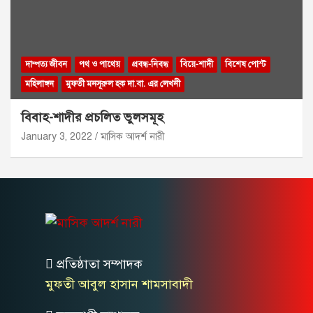
দাম্পত্য জীবন
পথ ও পাথেয়
প্রবন্ধ-নিবন্ধ
বিয়ে-শাদী
বিশেষ পোস্ট
মহিলাঙ্গন
মুফতী মনসূরুল হক দা.বা. এর লেখনী
বিবাহ-শাদীর প্রচলিত ভুলসমূহ
January 3, 2022
মাসিক আদর্শ নারী
প্রতিষ্ঠাতা সম্পাদক
মুফতী আবুল হাসান শামসাবাদী