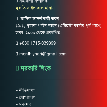
সহযোগী সম্পাদক
মুফতি সাঈদ আল হাসান
মাসিক আদর্শ নারী ভবন
১১/১, পুরানা পল্টন লাইন (এরিস্টো ফার্মার পূর্ব পাশে)
ঢাকা–১০০০ থেকে প্রকাশিত।
+880 1715-039399
monthlynari@gmail.com
দরকারি লিংক
» নীতিমালা
» যোগাযোগ
» মতামত