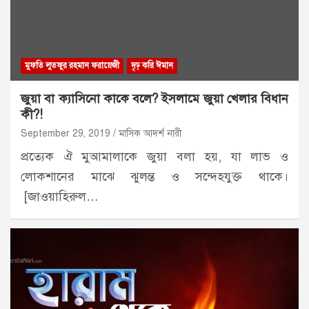
মুফতি লুতফুর রহমান ফরায়েজী
দৃঢ় করি ঈমান
জুয়া বা ক্যাসিনো কাকে বলে? ইসলামে জুয়া খেলার বিধান
কী?!
September 29, 2019
মাসিক আদর্শ নারী
প্রত্যেক ঐ মুআমালাকে জুয়া বলা হয়, যা লাভ ও
লোকশানের মাঝে ঝুলন্ত ও সন্দেহযুক্ত থাকে।
[জাওয়াহিরুল…