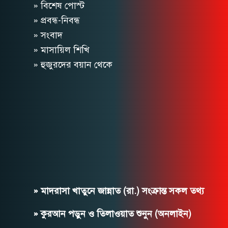
» বিশেষ পোস্ট
» প্রবন্ধ-নিবন্ধ
» সংবাদ
» মাসায়িল শিখি
» হুজুরদের বয়ান থেকে
» মাদরাসা খাতুনে জান্নাত (রা.) সংক্রান্ত সকল তথ্য
» কুরআন পড়ুন ও তিলাওয়াত শুনুন (অনলাইন)