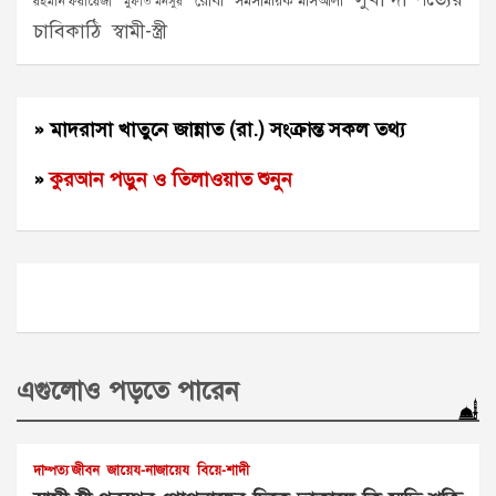
রোযা
সমসাময়িক মাসআলা
রহমান ফরায়েজী
মুফতি মনসুর
চাবিকাঠি
স্বামী-স্ত্রী
» মাদরাসা খাতুনে জান্নাত (রা.) সংক্রান্ত সকল তথ্য
»
কুরআন পড়ুন ও তিলাওয়াত শুনুন
এগুলোও পড়তে পারেন
দাম্পত্য জীবন
জায়েয-নাজায়েয
বিয়ে-শাদী