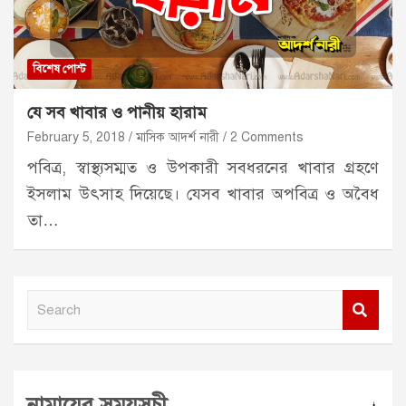
বিশেষ পোস্ট
যে সব খাবার ও পানীয় হারাম
February 5, 2018
মাসিক আদর্শ নারী
2 Comments
পবিত্র, স্বাস্থ্যসম্মত ও উপকারী সবধরনের খাবার গ্রহণে
ইসলাম উৎসাহ দিয়েছে। যেসব খাবার অপবিত্র ও অবৈধ
তা…
S
e
a
r
নামাযের সময়সূচী