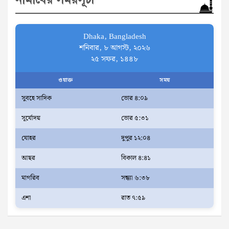
c
h
Dhaka, Bangladesh
শনিবার, ৮ আগস্ট, ২০২৬
২৫ সফর, ১৪৪৮
ওয়াক্ত
সময়
সুবহে সাদিক
ভোর ৪:০৯
সূর্যোদয়
ভোর ৫:৩১
যোহর
দুপুর ১২:০৪
আছর
বিকাল ৪:৪১
মাগরিব
সন্ধ্যা ৬:৩৮
এশা
রাত ৭:৫৯