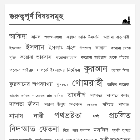
গুরুত্বপূর্ণ বিষয়সমূহ
আকিদা
আমল
আল্লামা তাকি উসমানি
আল্লামা বাবুনগরী
আলেম-ওলামা
ইসলাম
ইসলাম গ্রহণ
করোনা
ইজতেমা
উপদেশ
করোনা থেকে
করোনা ভাইরাস
করোনা ভাইরাস থেকে বাঁচতে
মুক্তি
করোনাভাইরাস
কুরআন
করোনা ভাইরাস সম্পর্কে ইসলামের নির্দেশনা
কুরআন শিক্ষা
গোমরাহী
কুরআনের অপব্যাখ্যা
জাকির নায়েক
কুসংস্কার
তাবলীগ
দাম্পত্য
দাম্পত্য কলহ
ডাক্তার জাকির নায়েকের ভ্রান্ত ধর্মমত
দাম্পত্য জীবন
দারুল উলুম দেওবন্দ
নামাজ
নসিহত
দেওবন্দ
পথভ্রষ্টতা
প্রচলিত
নামায
নারী
পর্দা
বিদ‘আত
ফেতনা
মসজিদ
ভ্রান্ত মতবাদ
মুফতি লুৎফুর
বিয়ে
সুখী দাম্পত্যের