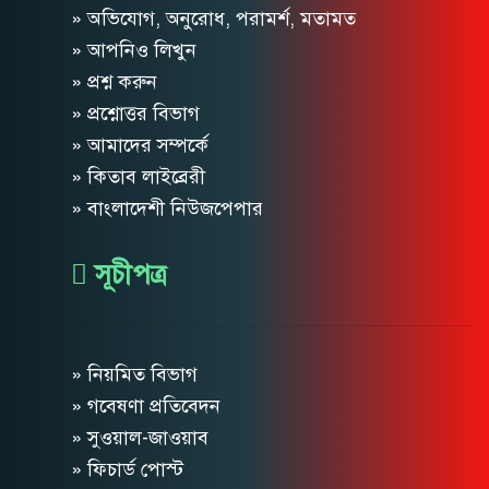
» অভিযোগ, অনুরোধ, পরামর্শ, মতামত
» আপনিও লিখুন
» প্রশ্ন করুন
» প্রশ্নোত্তর বিভাগ
» আমাদের সম্পর্কে
» কিতাব লাইব্রেরী
» বাংলাদেশী নিউজপেপার
সূচীপত্র
» নিয়মিত বিভাগ
» গবেষণা প্রতিবেদন
» সুওয়াল-জাওয়াব
» ফিচার্ড পোস্ট