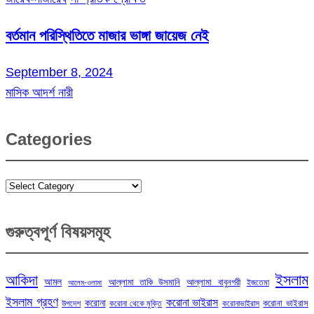
বর্তমান পরিস্থিতিতে মাজার ভাঙ্গা জায়েজ নেই
September 8, 2024
মাসিক আদর্শ নারী
Categories
Categories
গুরুত্বপূর্ণ বিষয়সমূহ
ইসলাম
আকিদা
আমল
আল্লামা তাকি উসমানি
আল্লামা বাবুনগরী
ইজতেমা
আলেম-ওলামা
ইসলাম গ্রহণ
করোনা ভাইরাস
করোনা
করোনা ভাইরাস
উপদেশ
করোনা থেকে মুক্তি
করোনাভাইরাস