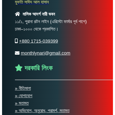
মুফতি সাঈদ আল হাসান
মাসিক আদর্শ নারী ভবন
১১/১, পুরানা পল্টন লাইন (এরিস্টো ফার্মার পূর্ব পাশে)
ঢাকা–১০০০ থেকে প্রকাশিত।
+880 1715-039399
monthlynari@gmail.com
দরকারি লিংক
» নীতিমালা
» যোগাযোগ
» মতামত
» অভিযোগ, অনুরোধ, পরামর্শ, মতামত