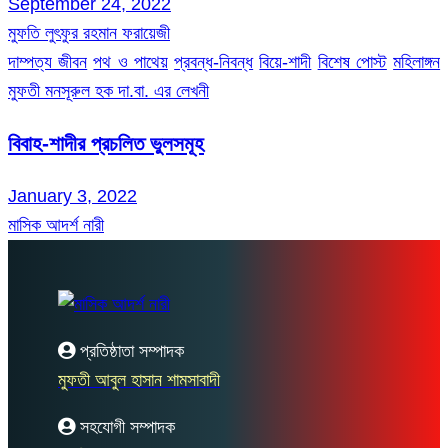
September 24, 2022
মুফতি লুৎফুর রহমান ফরায়েজী
দাম্পত্য জীবন
পথ ও পাথেয়
প্রবন্ধ-নিবন্ধ
বিয়ে-শাদী
বিশেষ পোস্ট
মহিলাঙ্গন
মুফতী মনসূরুল হক দা.বা. এর লেখনী
বিবাহ-শাদীর প্রচলিত ভুলসমূহ
January 3, 2022
মাসিক আদর্শ নারী
প্রতিষ্ঠাতা সম্পাদক
মুফতী আবুল হাসান শামসাবাদী
সহযোগী সম্পাদক