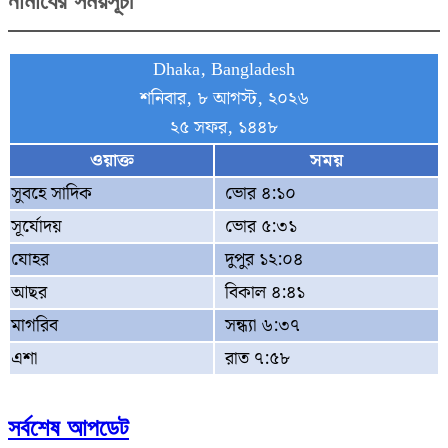
নামাযের সময়সূচী
Dhaka, Bangladesh
শনিবার, ৮ আগস্ট, ২০২৬
২৫ সফর, ১৪৪৮
ওয়াক্ত
সময়
সুবহে সাদিক
ভোর ৪:১০
সূর্যোদয়
ভোর ৫:৩১
যোহর
দুপুর ১২:০৪
আছর
বিকাল ৪:৪১
মাগরিব
সন্ধ্যা ৬:৩৭
এশা
রাত ৭:৫৮
সর্বশেষ আপডেট