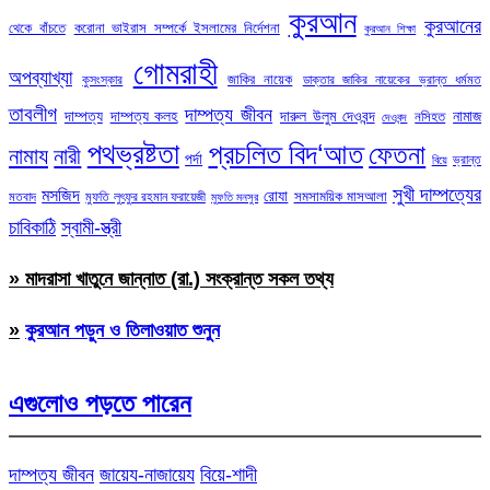
কুরআন
কুরআনের
থেকে বাঁচতে
করোনা ভাইরাস সম্পর্কে ইসলামের নির্দেশনা
কুরআন শিক্ষা
গোমরাহী
অপব্যাখ্যা
জাকির নায়েক
কুসংস্কার
ডাক্তার জাকির নায়েকের ভ্রান্ত ধর্মমত
তাবলীগ
দাম্পত্য জীবন
দাম্পত্য
দাম্পত্য কলহ
দারুল উলুম দেওবন্দ
নামাজ
নসিহত
দেওবন্দ
পথভ্রষ্টতা
প্রচলিত বিদ‘আত
ফেতনা
নামায
নারী
পর্দা
ভ্রান্ত
বিয়ে
সুখী দাম্পত্যের
মসজিদ
রোযা
সমসাময়িক মাসআলা
মতবাদ
মুফতি লুৎফুর রহমান ফরায়েজী
মুফতি মনসুর
চাবিকাঠি
স্বামী-স্ত্রী
» মাদরাসা খাতুনে জান্নাত (রা.) সংক্রান্ত সকল তথ্য
»
কুরআন পড়ুন ও তিলাওয়াত শুনুন
এগুলোও পড়তে পারেন
দাম্পত্য জীবন
জায়েয-নাজায়েয
বিয়ে-শাদী