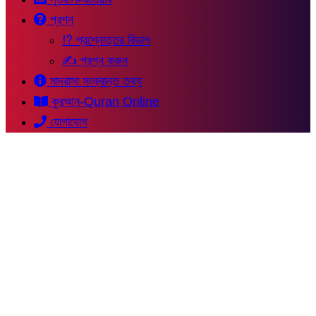
প্রশ্ন
⁉ প্রশ্নোত্তর বিভাগ
✍ প্রশ্ন করুন
মাদরাসা সংক্রান্ত তথ্য
কুরআন-Quran Online
যোগাযোগ