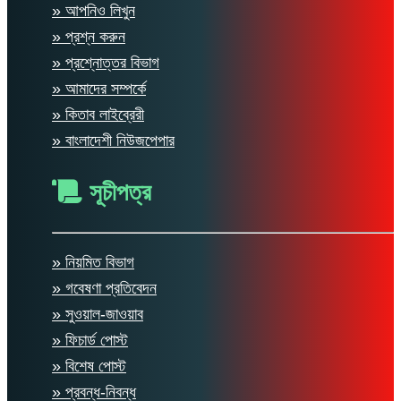
» আপনিও লিখুন
» প্রশ্ন করুন
» প্রশ্নোত্তর বিভাগ
» আমাদের সম্পর্কে
» কিতাব লাইব্রেরী
» বাংলাদেশী নিউজপেপার
সূচীপত্র
» নিয়মিত বিভাগ
» গবেষণা প্রতিবেদন
» সুওয়াল-জাওয়াব
» ফিচার্ড পোস্ট
» বিশেষ পোস্ট
» প্রবন্ধ-নিবন্ধ