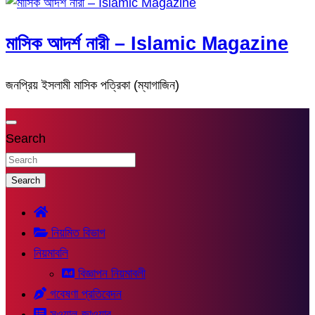
মাসিক আদর্শ নারী – Islamic Magazine
জনপ্রিয় ইসলামী মাসিক পত্রিকা (ম্যাগাজিন)
Search
Search
নিয়মিত বিভাগ
নিয়মাবলি
বিজ্ঞাপন নিয়মাবলী
গবেষণা প্রতিবেদন
সুওয়াল-জাওয়াব