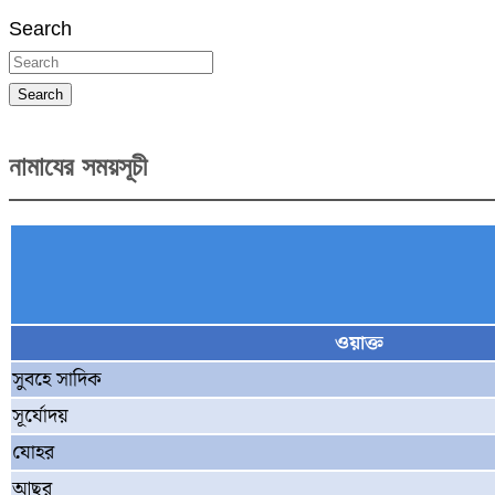
Search
Search
নামাযের সময়সূচী
ওয়াক্ত
সুবহে সাদিক
সূর্যোদয়
যোহর
আছর