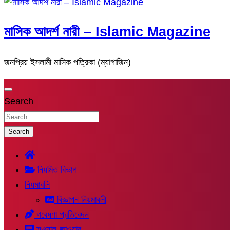
মাসিক আদর্শ নারী – Islamic Magazine
জনপ্রিয় ইসলামী মাসিক পত্রিকা (ম্যাগাজিন)
Search
Search
নিয়মিত বিভাগ
নিয়মাবলি
বিজ্ঞাপন নিয়মাবলী
গবেষণা প্রতিবেদন
সুওয়াল-জাওয়াব