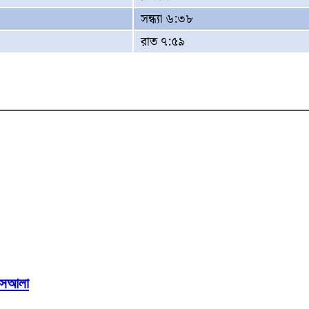
সন্ধ্যা ৬:৩৮
রাত ৭:৫৯
মাসআলা