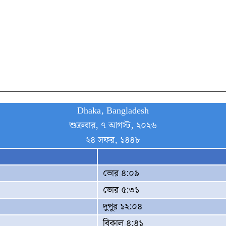
Dhaka, Bangladesh
শুক্রবার, ৭ আগস্ট, ২০২৬
২৪ সফর, ১৪৪৮
ভোর ৪:০৯
ভোর ৫:৩১
দুপুর ১২:০৪
বিকাল ৪:৪১