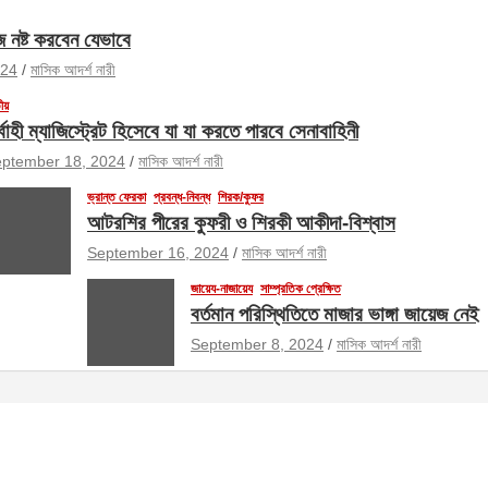
জ নষ্ট করবেন যেভাবে
024
মাসিক আদর্শ নারী
ীয়
র্বাহী ম্যাজিস্ট্রেট হিসেবে যা যা করতে পারবে সেনাবাহিনী
ptember 18, 2024
মাসিক আদর্শ নারী
ভ্রান্ত ফেরকা
প্রবন্ধ-নিবন্ধ
শিরক/কুফর
আটরশির পীরের কুফরী ও শিরকী আকীদা-বিশ্বাস
September 16, 2024
মাসিক আদর্শ নারী
জায়েয-নাজায়েয
সাম্প্রতিক প্রেক্ষিত
বর্তমান পরিস্থিতিতে মাজার ভাঙ্গা জায়েজ নেই
September 8, 2024
মাসিক আদর্শ নারী