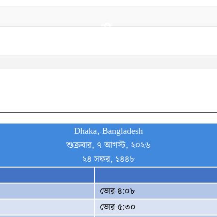
Dhaka, Bangladesh
শুক্রবার, ৭ আগস্ট, ২০২৬
২৪ সফর, ১৪৪৮
ভোর ৪:০৮
ভোর ৫:৩০