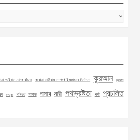
কুরআন
না ভাইরাস থেকে বাঁচতে
করোনা ভাইরাস সম্পর্কে ইসলামের নির্দেশনা
কুরআন
পথভ্রষ্টতা
প্রচলিত
নামায
নারী
্দ
নামাজ
পর্দা
নসিহত
দেওবন্দ