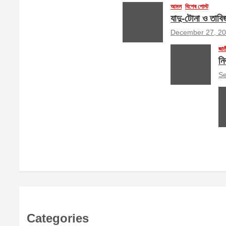
আমল
বিশেষ পোস্ট
যাদু-টোনা ও তাবি
December 27, 2
জাত
নি
Se
Categories