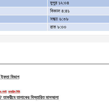
দুপুর ১২:০৪
বিকাল ৪:৪১
সন্ধ্যা ৬:৩৮
রাত ৮:০০
ন ইফতা বিভাগ
ষ পোস্ট
মাসায়িল শিখি
েবে? তাফয়ীযে তালাকের বিস্তারিত মাসআলা