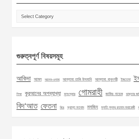
Categories
গুরুত্বপূর্ণ বিষয়সমূহ
ই
আকিদা
আমল
আল্লামা তাকি উসমানি
আল্লামা বাবুনগরী
ইজতেমা
আলেম-ওলামা
গোমরাহী
কুরআনের অপব্যাখ্যা
জাকির নায়েক
কুসংস্কার
ডাক্তার জা
শিক্ষা
বিদ‘আত
ফেতনা
মসজিদ
ভ্রান্ত মতবাদ
মুফতি লুৎফুর রহমান ফরায়েজী
বিয়ে