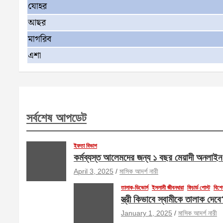
যোহর
আছর
মাগরিব
এশা
সর্বশেষ আপডেট
ইফতা বিভাগ
কর্মব্যস্ত আলেমদের জন্য ১ বছর মেয়াদী অনলাই
April 3, 2025
মাসিক আদর্শ নারী
তালাক-ডিভোর্স
ইসলামী জীবনধারা
ফিচার্ড পোস্ট
বিশে
স্ত্রী কিভাবে স্বামীকে তালাক দ
January 1, 2025
মাসিক আদর্শ নারী