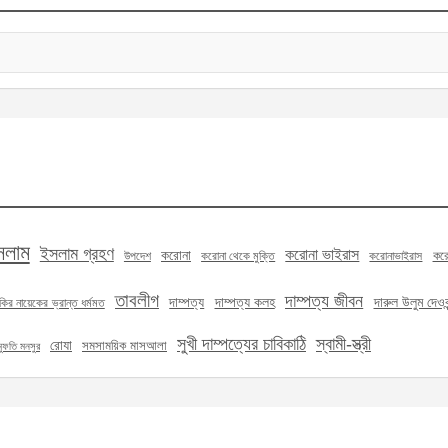
সলাম
ইসলাম গ্রহণ
করোনা ভাইরাস
করোনা
করো
উপদেশ
করোনা থেকে মুক্তি
করোনাভাইরাস
তাবলীগ
দাম্পত্য জীবন
দাম্পত্য
দাম্পত্য কলহ
দারুল উলুম দেওবন
কির নায়েকের ভ্রান্ত ধর্মমত
সুখী দাম্পত্যের চাবিকাঠি
স্বামী-স্ত্রী
রোযা
সমসাময়িক মাসআলা
মুফতি মনসুর