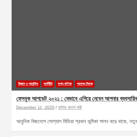
বিজ্ঞান ও প্রযুক্তি
অর্থনীতি
তথ্য কণিকা
প্রবন্ধ-নিবন্ধ
ফেসবুক আপডেট ২০২১ : যেভাবে এগিয়ে নেবেন আপনার ব্যবসায়ি
December 11, 2020
মাসিক আদর্শ নারী
আধুনিক বিজনেসে সোশ্যাল মিডিয়া প্রধান ভূমিকা পালন করে থাকে, নতু