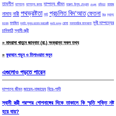
তাবলীগ
দাম্পত্য জীবন
দাম্পত্য
দাম্পত্য কলহ
দারুল উলুম দেওবন্দ
নামাজ
নসিহত
দেওবন্দ
পথভ্রষ্টতা
প্রচলিত বিদ‘আত
ফেতনা
নামায
নারী
পর্দা
ভ্রান্ত
বিয়ে
সুখী দাম্পত্যের
মসজিদ
রোযা
সমসাময়িক মাসআলা
মতবাদ
মুফতি লুৎফুর রহমান ফরায়েজী
মুফতি মনসুর
চাবিকাঠি
স্বামী-স্ত্রী
» মাদরাসা খাতুনে জান্নাত (রা.) সংক্রান্ত সকল তথ্য
»
কুরআন পড়ুন ও তিলাওয়াত শুনুন
এগুলোও পড়তে পারেন
দাম্পত্য জীবন
জায়েয-নাজায়েয
বিয়ে-শাদী
স্বামী স্ত্রী পরস্পর গোপনাঙ্গের দিকে তাকালে কি স্মৃতি শক্তি নষ্ট
হয়ে যায়?