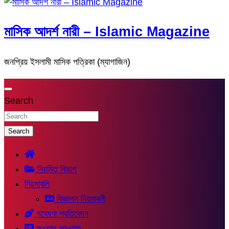
মাসিক আদর্শ নারী – Islamic Magazine
জনপ্রিয় ইসলামী মাসিক পত্রিকা (ম্যাগাজিন)
Search
Search
নিয়মিত বিভাগ
নিয়মাবলি
বিজ্ঞাপন নিয়মাবলী
গবেষণা প্রতিবেদন
সুওয়াল-জাওয়াব