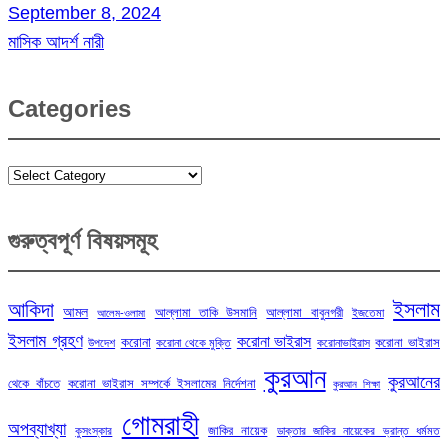
September 8, 2024
মাসিক আদর্শ নারী
Categories
Categories
গুরুত্বপূর্ণ বিষয়সমূহ
ইসলাম
আকিদা
আমল
আল্লামা তাকি উসমানি
আল্লামা বাবুনগরী
ইজতেমা
আলেম-ওলামা
ইসলাম গ্রহণ
করোনা ভাইরাস
করোনা
করোনা ভাইরাস
উপদেশ
করোনা থেকে মুক্তি
করোনাভাইরাস
কুরআন
কুরআনের
থেকে বাঁচতে
করোনা ভাইরাস সম্পর্কে ইসলামের নির্দেশনা
কুরআন শিক্ষা
গোমরাহী
অপব্যাখ্যা
জাকির নায়েক
কুসংস্কার
ডাক্তার জাকির নায়েকের ভ্রান্ত ধর্মমত