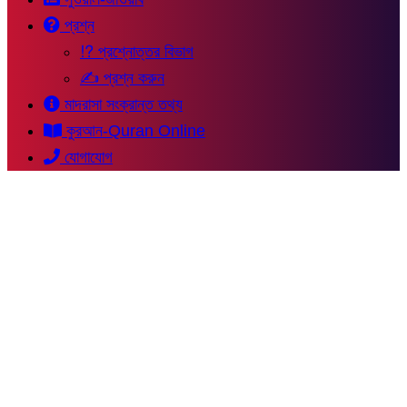
প্রশ্ন
⁉ প্রশ্নোত্তর বিভাগ
✍ প্রশ্ন করুন
মাদরাসা সংক্রান্ত তথ্য
কুরআন-Quran Online
যোগাযোগ