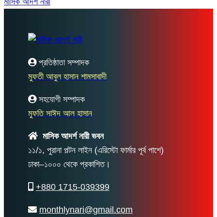
মাসিক আদর্শ নারী
প্রতিষ্ঠাতা সম্পাদক
মুফতী আবুল হাসান শামসাবাদী
সহযোগী সম্পাদক
মুফতি সাঈদ আল হাসান
মাসিক আদর্শ নারী ভবন
১১/১, পুরানা পল্টন লাইন (এরিস্টো ফার্মার পূর্ব পাশে)
ঢাকা–১০০০ থেকে প্রকাশিত।
+880 1715-039399
monthlynari@gmail.com