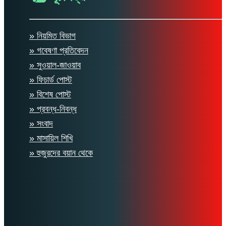
» নিয়মিত বিভাগ
» গবেষণা প্রতিবেদন
» সুওয়াল-জাওয়াব
» ফিচার্ড পোস্ট
» বিশেষ পোস্ট
» প্রবন্ধ-নিবন্ধ
» সংবাদ
» মাসায়িল শিখি
» হুজুরদের বয়ান থেকে