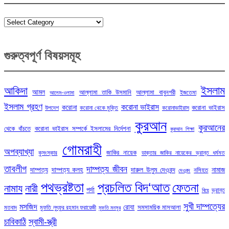
Categories
গুরুত্বপূর্ণ বিষয়সমূহ
ইসলাম
আকিদা
আমল
আল্লামা তাকি উসমানি
আল্লামা বাবুনগরী
ইজতেমা
আলেম-ওলামা
ইসলাম গ্রহণ
করোনা ভাইরাস
করোনা
করোনা ভাইরাস
উপদেশ
করোনা থেকে মুক্তি
করোনাভাইরাস
কুরআন
কুরআনের
থেকে বাঁচতে
করোনা ভাইরাস সম্পর্কে ইসলামের নির্দেশনা
কুরআন শিক্ষা
গোমরাহী
অপব্যাখ্যা
জাকির নায়েক
কুসংস্কার
ডাক্তার জাকির নায়েকের ভ্রান্ত ধর্মমত
তাবলীগ
দাম্পত্য জীবন
দাম্পত্য
দাম্পত্য কলহ
দারুল উলুম দেওবন্দ
নামাজ
নসিহত
দেওবন্দ
পথভ্রষ্টতা
প্রচলিত বিদ‘আত
ফেতনা
নামায
নারী
পর্দা
ভ্রান্ত
বিয়ে
সুখী দাম্পত্যের
মসজিদ
রোযা
সমসাময়িক মাসআলা
মতবাদ
মুফতি লুৎফুর রহমান ফরায়েজী
মুফতি মনসুর
চাবিকাঠি
স্বামী-স্ত্রী