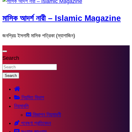
মাসিক আদর্শ নারী – Islamic Magazine
জনপ্রিয় ইসলামী মাসিক পত্রিকা (ম্যাগাজিন)
Search
Search
নিয়মিত বিভাগ
নিয়মাবলি
বিজ্ঞাপন নিয়মাবলী
গবেষণা প্রতিবেদন
সুওয়াল-জাওয়াব