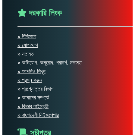
দরকারি লিংক
» নীতিমালা
» যোগাযোগ
» মতামত
» অভিযোগ, অনুরোধ, পরামর্শ, মতামত
» আপনিও লিখুন
» প্রশ্ন করুন
» প্রশ্নোত্তর বিভাগ
» আমাদের সম্পর্কে
» কিতাব লাইব্রেরী
» বাংলাদেশী নিউজপেপার
সূচীপত্র