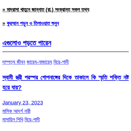
» মাদরাসা খাতুনে জান্নাত (রা.) সংক্রান্ত সকল তথ্য
»
কুরআন পড়ুন ও তিলাওয়াত শুনুন
এগুলোও পড়তে পারেন
দাম্পত্য জীবন
জায়েয-নাজায়েয
বিয়ে-শাদী
স্বামী স্ত্রী পরস্পর গোপনাঙ্গের দিকে তাকালে কি স্মৃতি শক্তি নষ্ট
হয়ে যায়?
January 23, 2023
মাসিক আদর্শ নারী
মাসায়িল শিখি
বিয়ে-শাদী