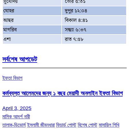
সূর্যোদয়
ভোর ৫:৩১
যোহর
দুপুর ১২:০৪
আছর
বিকাল ৪:৪১
মাগরিব
সন্ধ্যা ৬:৩৭
এশা
রাত ৭:৫৮
সর্বশেষ আপডেট
ইফতা বিভাগ
কর্মব্যস্ত আলেমদের জন্য ১ বছর মেয়াদী অনলাইন ইফতা বিভাগ
April 3, 2025
মাসিক আদর্শ নারী
তালাক-ডিভোর্স
ইসলামী জীবনধারা
ফিচার্ড পোস্ট
বিশেষ পোস্ট
মাসায়িল শিখি