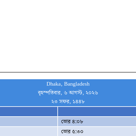
Dhaka, Bangladesh
বৃহস্পতিবার, ৬ আগস্ট, ২০২৬
২৩ সফর, ১৪৪৮
ভোর ৪:০৮
ভোর ৫:৩০