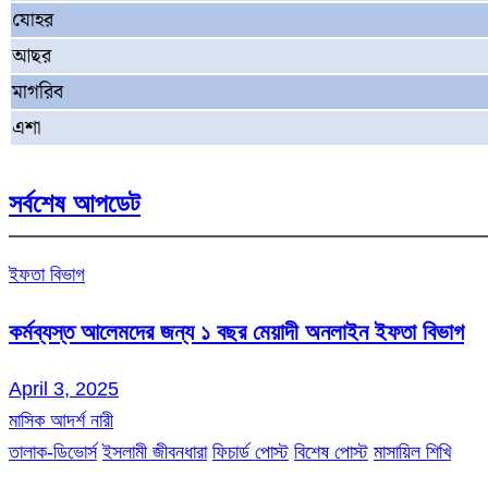
যোহর
আছর
মাগরিব
এশা
সর্বশেষ আপডেট
ইফতা বিভাগ
কর্মব্যস্ত আলেমদের জন্য ১ বছর মেয়াদী অনলাইন ইফতা বিভাগ
April 3, 2025
মাসিক আদর্শ নারী
তালাক-ডিভোর্স
ইসলামী জীবনধারা
ফিচার্ড পোস্ট
বিশেষ পোস্ট
মাসায়িল শিখি