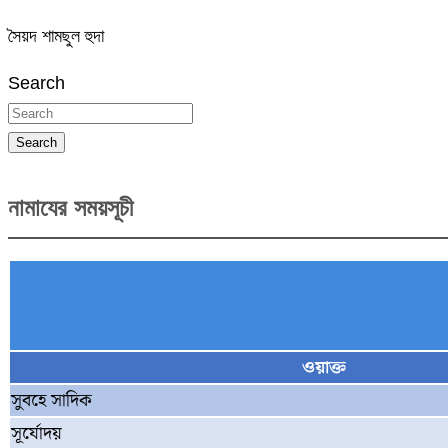
সৈয়দ শামছুল হুদা
Search
Search
নামাযের সময়সূচী
ওয়াক্ত
সুবহে সাদিক
সূর্যোদয়