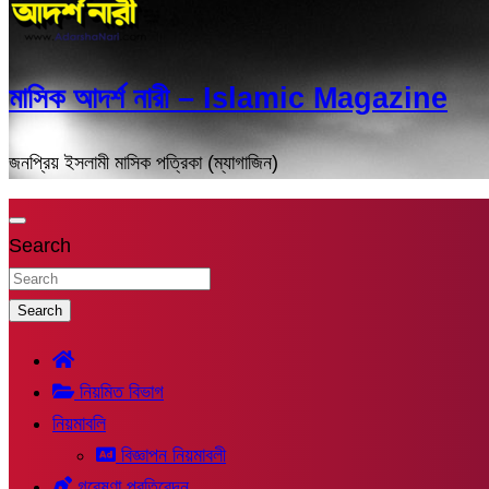
মাসিক আদর্শ নারী – Islamic Magazine
জনপ্রিয় ইসলামী মাসিক পত্রিকা (ম্যাগাজিন)
Search
Search
নিয়মিত বিভাগ
নিয়মাবলি
বিজ্ঞাপন নিয়মাবলী
গবেষণা প্রতিবেদন