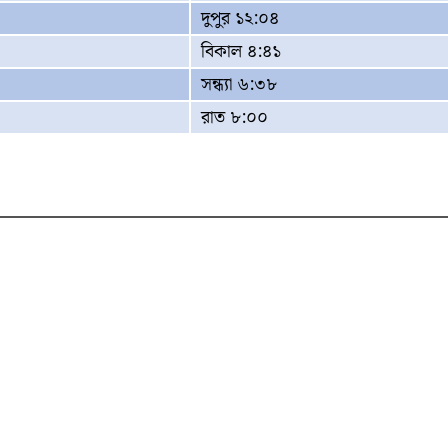
দুপুর ১২:০৪
বিকাল ৪:৪১
সন্ধ্যা ৬:৩৮
রাত ৮:০০