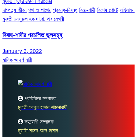
মুফতি লুৎফুর রহমান ফরায়েজী
দাম্পত্য জীবন
পথ ও পাথেয়
প্রবন্ধ-নিবন্ধ
বিয়ে-শাদী
বিশেষ পোস্ট
মহিলাঙ্গন
মুফতী মনসূরুল হক দা.বা. এর লেখনী
বিবাহ-শাদীর প্রচলিত ভুলসমূহ
January 3, 2022
মাসিক আদর্শ নারী
প্রতিষ্ঠাতা সম্পাদক
মুফতী আবুল হাসান শামসাবাদী
সহযোগী সম্পাদক
মুফতি সাঈদ আল হাসান