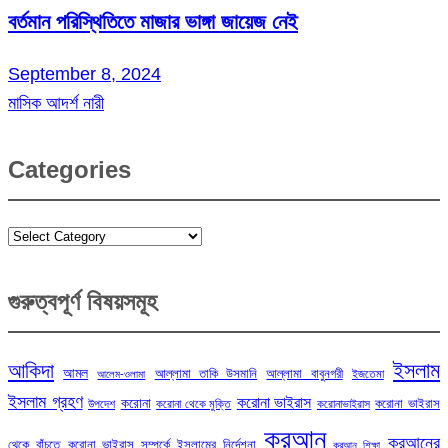
বর্তমান পরিস্থিতিতে মাজার ভাঙ্গা জায়েজ নেই
September 8, 2024
মাসিক আদর্শ নারী
Categories
Categories
গুরুত্বপূর্ণ বিষয়সমূহ
ইসলাম
আকিদা
আমল
আল্লামা তাকি উসমানি
আল্লামা বাবুনগরী
ইজতেমা
আলেম-ওলামা
ইসলাম গ্রহণ
করোনা ভাইরাস
করোনা
করোনা ভাইরাস
উপদেশ
করোনা থেকে মুক্তি
করোনাভাইরাস
কুরআন
কুরআনের
থেকে বাঁচতে
করোনা ভাইরাস সম্পর্কে ইসলামের নির্দেশনা
কুরআন শিক্ষা