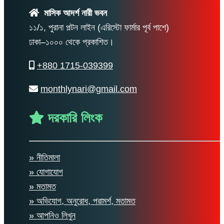
মাসিক আদর্শ নারী ভবন
১১/১, পুরানা পল্টন লাইন (এরিস্টো ফার্মার পূর্ব পাশে)
ঢাকা–১০০০ থেকে প্রকাশিত।
+880 1715-039399
monthlynari@gmail.com
দরকারি লিংক
» নীতিমালা
» যোগাযোগ
» মতামত
» অভিযোগ, অনুরোধ, পরামর্শ, মতামত
» আপনিও লিখুন