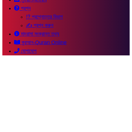
প্রশ্ন
⁉ প্রশ্নোত্তর বিভাগ
✍ প্রশ্ন করুন
মাদরাসা সংক্রান্ত তথ্য
কুরআন-Quran Online
যোগাযোগ