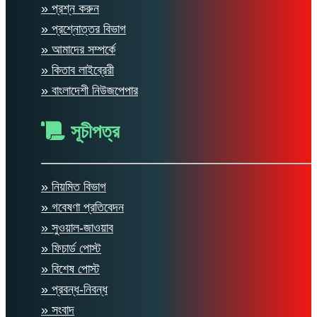
» প্রশ্ন করুন
» প্রশ্নোত্তর বিভাগ
» আমাদের সম্পর্কে
» কিতাব লাইব্রেরী
» বাংলাদেশী নিউজপেপার
সূচীপত্র
» নিয়মিত বিভাগ
» গবেষণা প্রতিবেদন
» সুওয়াল-জাওয়াব
» ফিচার্ড পোস্ট
» বিশেষ পোস্ট
» প্রবন্ধ-নিবন্ধ
» সংবাদ