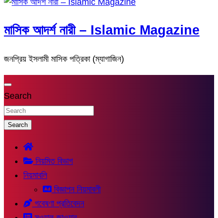
মাসিক আদর্শ নারী – Islamic Magazine
জনপ্রিয় ইসলামী মাসিক পত্রিকা (ম্যাগাজিন)
Search
Search
নিয়মিত বিভাগ
নিয়মাবলি
বিজ্ঞাপন নিয়মাবলী
গবেষণা প্রতিবেদন
সুওয়াল-জাওয়াব