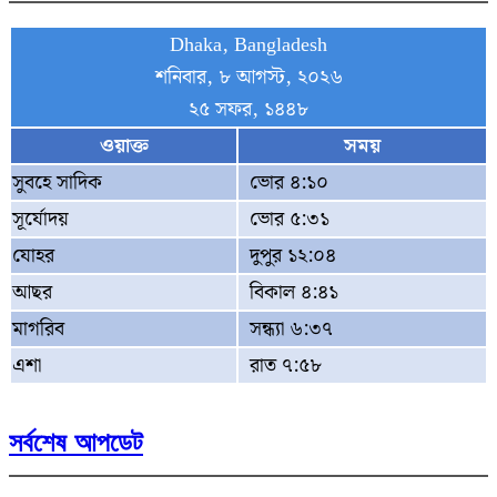
Dhaka, Bangladesh
শনিবার, ৮ আগস্ট, ২০২৬
২৫ সফর, ১৪৪৮
ওয়াক্ত
সময়
সুবহে সাদিক
ভোর ৪:১০
সূর্যোদয়
ভোর ৫:৩১
যোহর
দুপুর ১২:০৪
আছর
বিকাল ৪:৪১
মাগরিব
সন্ধ্যা ৬:৩৭
এশা
রাত ৭:৫৮
সর্বশেষ আপডেট