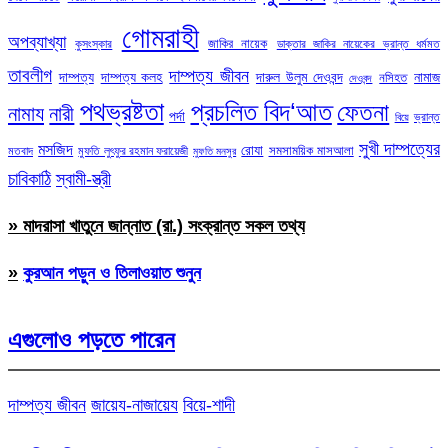
গোমরাহী
অপব্যাখ্যা
জাকির নায়েক
কুসংস্কার
ডাক্তার জাকির নায়েকের ভ্রান্ত ধর্মমত
তাবলীগ
দাম্পত্য জীবন
দাম্পত্য
দাম্পত্য কলহ
দারুল উলুম দেওবন্দ
নামাজ
নসিহত
দেওবন্দ
পথভ্রষ্টতা
প্রচলিত বিদ‘আত
ফেতনা
নামায
নারী
পর্দা
ভ্রান্ত
বিয়ে
সুখী দাম্পত্যের
মসজিদ
রোযা
সমসাময়িক মাসআলা
মতবাদ
মুফতি লুৎফুর রহমান ফরায়েজী
মুফতি মনসুর
চাবিকাঠি
স্বামী-স্ত্রী
» মাদরাসা খাতুনে জান্নাত (রা.) সংক্রান্ত সকল তথ্য
»
কুরআন পড়ুন ও তিলাওয়াত শুনুন
এগুলোও পড়তে পারেন
দাম্পত্য জীবন
জায়েয-নাজায়েয
বিয়ে-শাদী