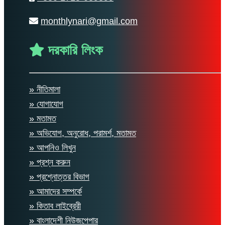
monthlynari@gmail.com
দরকারি লিংক
» নীতিমালা
» যোগাযোগ
» মতামত
» অভিযোগ, অনুরোধ, পরামর্শ, মতামত
» আপনিও লিখুন
» প্রশ্ন করুন
» প্রশ্নোত্তর বিভাগ
» আমাদের সম্পর্কে
» কিতাব লাইব্রেরী
» বাংলাদেশী নিউজপেপার