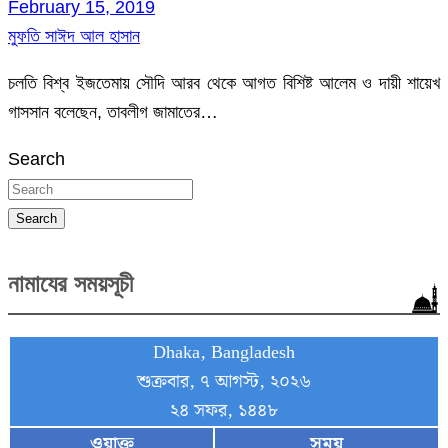
February 15, 2019
মুফতি সাঈদ আল হাসান
চলতি বিশ্ব ইজতেমায় সৌদি আরব থেকে আগত বিশিষ্ট আলেম ও দায়ী শায়েখ
গাসসান বলেছেন, তাবলীগ জামাতের…
Search
Search
নামাযের সময়সূচী
Dhaka, Bangladesh
শুক্রবার, ৭ আগস্ট, ২০২৬
২৪ সফর, ১৪৪৮
ওয়াক্ত
সময়