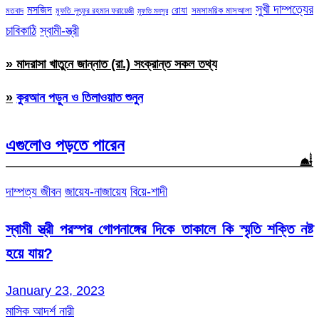
সুখী দাম্পত্যের
মসজিদ
রোযা
সমসাময়িক মাসআলা
মতবাদ
মুফতি লুৎফুর রহমান ফরায়েজী
মুফতি মনসুর
চাবিকাঠি
স্বামী-স্ত্রী
» মাদরাসা খাতুনে জান্নাত (রা.) সংক্রান্ত সকল তথ্য
»
কুরআন পড়ুন ও তিলাওয়াত শুনুন
এগুলোও পড়তে পারেন
দাম্পত্য জীবন
জায়েয-নাজায়েয
বিয়ে-শাদী
স্বামী স্ত্রী পরস্পর গোপনাঙ্গের দিকে তাকালে কি স্মৃতি শক্তি নষ্ট
হয়ে যায়?
January 23, 2023
মাসিক আদর্শ নারী