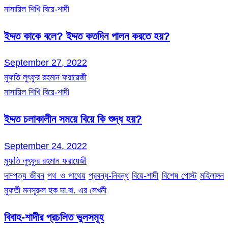
মাসায়িল শিখি
বিয়ে-শাদী
ইদ্দত কাকে বলে? ইদ্দত কতদিন পালন করতে হয়?
September 27, 2022
মুফতি লুৎফুর রহমান ফরায়েজী
মাসায়িল শিখি
বিয়ে-শাদী
ইদ্দত চলাকালীন সময়ে বিয়ে কি শুদ্ধ হয়?
September 24, 2022
মুফতি লুৎফুর রহমান ফরায়েজী
দাম্পত্য জীবন
পথ ও পাথেয়
প্রবন্ধ-নিবন্ধ
বিয়ে-শাদী
বিশেষ পোস্ট
মহিলাঙ্গন
মুফতী মনসূরুল হক দা.বা. এর লেখনী
বিবাহ-শাদীর প্রচলিত ভুলসমূহ