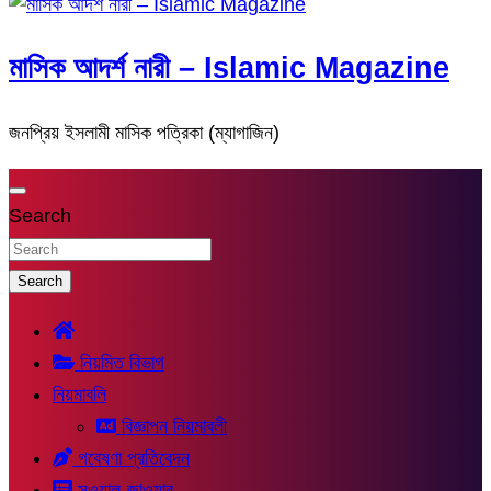
মাসিক আদর্শ নারী – Islamic Magazine
জনপ্রিয় ইসলামী মাসিক পত্রিকা (ম্যাগাজিন)
Search
Search
নিয়মিত বিভাগ
নিয়মাবলি
বিজ্ঞাপন নিয়মাবলী
গবেষণা প্রতিবেদন
সুওয়াল-জাওয়াব