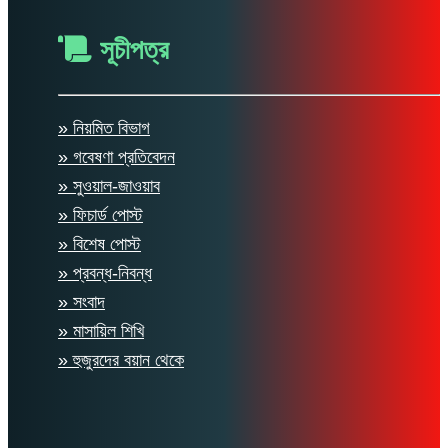
সূচীপত্র
» নিয়মিত বিভাগ
» গবেষণা প্রতিবেদন
» সুওয়াল-জাওয়াব
» ফিচার্ড পোস্ট
» বিশেষ পোস্ট
» প্রবন্ধ-নিবন্ধ
» সংবাদ
» মাসায়িল শিখি
» হুজুরদের বয়ান থেকে