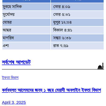
সুবহে সাদিক
ভোর ৪:০৯
সূর্যোদয়
ভোর ৫:৩১
যোহর
দুপুর ১২:০৪
আছর
বিকাল ৪:৪১
মাগরিব
সন্ধ্যা ৬:৩৮
এশা
রাত ৭:৫৯
সর্বশেষ আপডেট
ইফতা বিভাগ
কর্মব্যস্ত আলেমদের জন্য ১ বছর মেয়াদী অনলাইন ইফতা বিভাগ
April 3, 2025