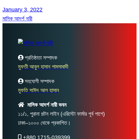
January 3, 2022
মাসিক আদর্শ নারী
প্রতিষ্ঠাতা সম্পাদক
মুফতী আবুল হাসান শামসাবাদী
সহযোগী সম্পাদক
মুফতি সাঈদ আল হাসান
মাসিক আদর্শ নারী ভবন
১১/১, পুরানা পল্টন লাইন (এরিস্টো ফার্মার পূর্ব পাশে)
ঢাকা–১০০০ থেকে প্রকাশিত।
+880 1715-039399