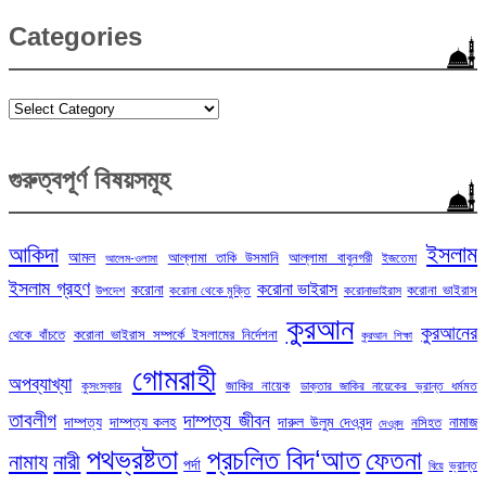
Categories
Categories
গুরুত্বপূর্ণ বিষয়সমূহ
ইসলাম
আকিদা
আমল
আল্লামা তাকি উসমানি
আল্লামা বাবুনগরী
ইজতেমা
আলেম-ওলামা
ইসলাম গ্রহণ
করোনা ভাইরাস
করোনা
করোনা ভাইরাস
উপদেশ
করোনা থেকে মুক্তি
করোনাভাইরাস
কুরআন
কুরআনের
থেকে বাঁচতে
করোনা ভাইরাস সম্পর্কে ইসলামের নির্দেশনা
কুরআন শিক্ষা
গোমরাহী
অপব্যাখ্যা
জাকির নায়েক
কুসংস্কার
ডাক্তার জাকির নায়েকের ভ্রান্ত ধর্মমত
তাবলীগ
দাম্পত্য জীবন
দাম্পত্য
দাম্পত্য কলহ
দারুল উলুম দেওবন্দ
নামাজ
নসিহত
দেওবন্দ
পথভ্রষ্টতা
প্রচলিত বিদ‘আত
ফেতনা
নামায
নারী
পর্দা
ভ্রান্ত
বিয়ে