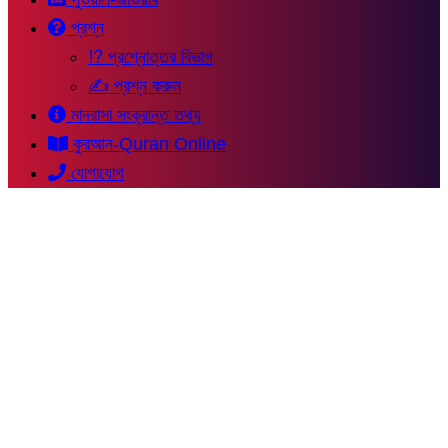
প্রশ্ন
⁉ প্রশ্নোত্তর বিভাগ
✍ প্রশ্ন করুন
মাদরাসা সংক্রান্ত তথ্য
কুরআন-Quran Online
যোগাযোগ